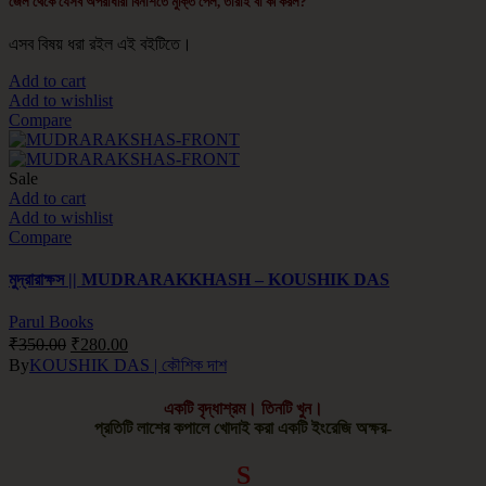
জেল থেকে যেসব অপরাধীরা বিনাশর্তে মুক্তি পেল, তারাই বা কী করল?
এসব বিষয় ধরা রইল এই বইটিতে।
Add to cart
Add to wishlist
Compare
Sale
Add to cart
Add to wishlist
Compare
মুদ্রারাক্ষস || MUDRARAKKHASH – KOUSHIK DAS
Parul Books
₹
350.00
₹
280.00
By
KOUSHIK DAS | কৌশিক দাশ
একটি বৃদ্ধাশ্রম। তিনটি খুন।
প্রতিটি লাশের কপালে খোদাই করা একটি ইংরেজি অক্ষর-
S