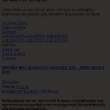
এজেন্ট অভিমন্যু সিং রানা, ওরফে এজেন্ট ভৈরব
।
তেহরান ফাইলস-এর দখল নেবে কে? জানতে গেলে পড়তে হবে গুপ্তচরবৃত্তি,
বিশ্বাসঘাতকতা আর অ্যাকশনে ভরপুর আন্তর্জাতিক মানের রুদ্ধশ্বাস এই থ্রিলার!
Pre Order Now!
Add to wishlist
Compare
Sale
New
Add to cart
Add to wishlist
Compare
রহস্য ঘনিয়ে আসে || RAHASYA GHANIYE ASE – HIMI MITRA
ROY
Best sellers
₹
300.00
₹
225.00
By
HIMI MITRA ROY || হিমি মিত্র রায়
হিমি মিত্র রায়ের রহস্য ঘনিয়ে আসে আদতে এক মলাটে পাঁচ রোমাঞ্চের এক মনোগ্রাহী আয়োজন! পাহাড়,
সমুদ্র আর অরণ্যের ভয়ংকর সুন্দর পটভূমিতে যেখানে পদে পদে মৃত্যুর হাতছানি, ঠিক সেখানেই জীবনের বাঁকে
লুকিয়ে রয়েছে মহত্তর কোনো সত্যের ইশারা।