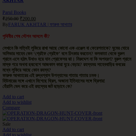
AKHTAR
Parul Books
₹
250.00
₹
200.00
By
FARUK AKHTAR | ফারুক আখতার
পৃথিবীর শেষ স্টেশন আসলে কী?
সেখানে কি সত্যিই লুকিয়ে রাখা আছে কোনো এক এঞ্জেল বা ফেরেশতাকে? ঘুমের ঘোরে
অলিভার সাহেব কেন ‘গ্রেইফ গ্রেইফ’ বলে চিৎকার করতেন? কলকাতা থেকে বুরুল
গ্রামে এসে হঠাৎ উধাও হয়ে যান প্রোফেসর ঝা। নিরুদ্দেশ না কি অপহরণ? বুরুল গ্রামে
মাস্ক পরে অথবা ছদ্মবেশে আজকাল কারা ঘুরে বেড়ায়? রহস্যময় সাহেববাড়ির কবরের
মধ্যে লুকিয়ে আছে কোন রহস্য?
ফারুক আখতারের এই রুদ্ধশ্বাস উপন্যাসের পাতায় পাতায় চমক।
হিউমারের সঙ্গে এখানে মিশেছে থ্রিল, অজানা ইতিহাসের সঙ্গে থ্রিলার!
হেঁয়ালি ভেদ করে এই রহস্যের জট ছাড়াবে কে?
Add to cart
Add to wishlist
Compare
Sale
Add to cart
Add to wishlist