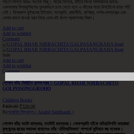
পড়লে মিলবে আরও অনেক কিছু। মাঠের ভিতরে, বাইরে কিংবা সমর্থকদের হৃদয়ে-
একলহমায় বিশ্বফুটবলের অন্দরমহলে চলে যেতে হলে এ বইয়ের পাতা উলটোনো ছাড়া গতি
নেই। বিশ্বকাপ ফুটবলের ইতিহাস, সংস্কৃতি, রাজনীতি, বাণিজ্য, দর্শক-মনস্তত্ত্ব এবং
খেলার বদলে যাওয়া ধরন নিয়ে এমন বই বাংলা প্রকাশনায় বিরল।
Add to cart
Add to wishlist
Compare
Sale
Add to cart
Add to wishlist
Compare
গোপাল ভাঁড় নির্বাচিত গল্পসংগ্রহ || GOPAL BHAR NIRBACHITO
GOLPOSONGGROHO
Children Books
₹
400.00
₹
320.00
By
অনাবিল সিদ্ধান্ত ( Anabil Siddhanth )
গোপাল ভাঁড় যতটা হাস্যময়, ততটাই রহস্যময়। লোকশ্রুতি তাঁকে নদিয়াধিপতি মহারাজা
কৃষ্ণচন্দ্র রায়ের সভাসদ বানালেও তাঁর ‘ঐতিহাসিকতা’ সম্পর্কে সন্দিহান বহু গবেষক।