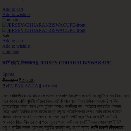
Add to cart
Add to wishlist
Compare
Sale
Add to cart
Add to wishlist
Compare
জার্সি ছাড়াই বিশ্বকাপে || JERSEY CHHARAI BISWAKAPE
Sports
₹
320.00
₹
272.00
By
RUPAK SAHA || রূপক সাহা
কেন ব্রাজিলীয়রা সাম্বার তালে তালে বিশ্বকাপ উদ্যাপন করেন? আর্জেন্টিনার সমর্থকরা কেন
মনে করেন গোটা পৃথিবী তাঁদের বিরুদ্ধে? কীভাবে জন্ম নিল মেক্সিকান ওয়েভ? মার্কিন
যুক্তরাষ্ট্রের মতো দেশে কেন ফুটবল আজও জনপ্রিয় নয়? আঠারো ক্যারাটের সোনায়
মোড়া একটা ট্রফির জন্য মাঠের মধ্যে লড়ছে আটচল্লিশটা দেশ। আর মাঠের বাইরে?
বাজার দখলের জন্য? সে খেলায় কি মত্ত নয় উনিশটি বহুজাতিক সংস্থা? স্বর্ণ এই
স্মারককে ঘিরে কীভাবে তারা গড়ে তুলল প্রায় আট লক্ষ কোটি টাকার বাজার অর্থনীতি?
শুধু এ জাতীয় নানান প্রশ্নের সমুচিত জবাবই নয়, রূপক সাহার
জার্সি ছাড়াই বিশ্বকাপে