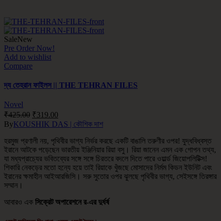
Sale
New
Pre Order Now!
Add to wishlist
Compare
দ্য তেহরান ফাইলস || THE TEHRAN FILES
Novel
₹
425.00
₹
319.00
By
KOUSHIK DAS | কৌশিক দাশ
হরমুজ প্রণালী নয়, পৃথিবীর ভাগ্য নির্ভর করছে একটি বাঙালি তরুণীর ওপর! যুদ্ধবিধ্বস্ত
ইরানে আটকে পড়েছেন ভারতীয় ইঞ্জিনিয়ার রিয়া বসু। রিয়া জানেন এমন এক গোপন তথ্য,
যা মধ্যপ্রাচ্যের ভবিতব্যের সঙ্গে সঙ্গে চিরতরে বদলে দিতে পারে ওয়ার্ল্ড জিয়োপলিটিক্স!
শিকারি নেকড়ের মতো হন্যে হয়ে তাই রিয়াকে খুঁজছে মোসাদের নির্মম কিডন ইউনিট এবং
ইরানের ক্ষমাহীন আইআরজিসি। সরু সুতোর ওপর ঝুলছে পৃথিবীর ভাগ্য, সেইসঙ্গে তিরঙ্গার
সম্মান।
আবারও এক
সিক্রেট অপারেশনে র-এর দুর্ধর্ষ