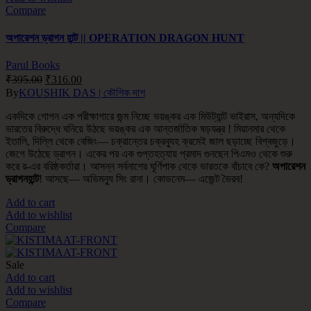
Compare
অপারেশন ড্রাগন হান্ট || OPERATION DRAGON HUNT
Parul Books
₹
395.00
₹
316.00
By
KOUSHIK DAS | কৌশিক দাশ
একদিকে গোপন এক পরীক্ষাগারে জন্ম নিচ্ছে ভয়ঙ্কর এক মিউট্যান্ট ভাইরাস, অন্যদিকে
ভারতের বিরুদ্ধে ঘনিয়ে উঠছে ভয়ঙ্কর এক আন্তর্জাতিক ষড়যন্ত্র ! মিয়ানমার থেকে
ইতালি, দিল্লি থেকে বেজিং— চক্রান্তের চক্রব্যূহ ক্রমেই জাল ছড়াচ্ছে বিশ্বজুড়ে।
জেগে উঠেছে ড্রাগন। একের পর এক গুপ্তহত্যায় প্রমাদ গুনছেন পিএমও থেকে শুরু
করে র-এর বরিষ্ঠকর্তারা। আসন্ন সর্বনাশের ঘূর্ণিপাক থেকে ভারতকে বাঁচাবে কে?
অপারেশন
ড্রাগনহান্ট
! আসছে— অভিমন্যু সিং রানা। কোডনেম— এজেন্ট ভৈরব!
Add to cart
Add to wishlist
Compare
Sale
Add to cart
Add to wishlist
Compare