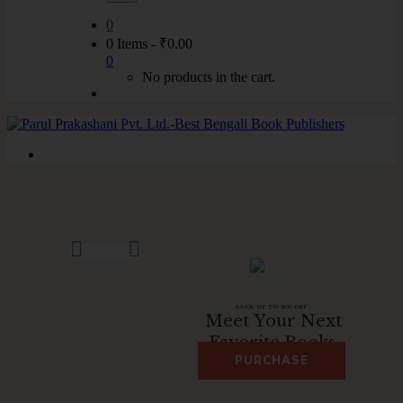
0
0 Items
-
₹
0.00
0
No products in the cart.
SALE UP TO 20% OFF
M
e
e
t
Y
o
u
r
N
e
x
t
F
a
v
o
r
i
t
e
B
o
o
k
s
.
PURCHASE