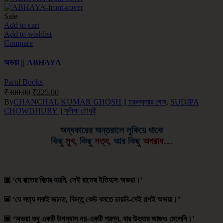
Sale
Add to cart
Add to wishlist
Compare
অভয়া || ABHAYA
Parul Books
₹
300.00
₹
225.00
By
CHANCHAL KUMAR GHOSH || চঞ্চলকুমার ঘোষ
,
SUDIPA
CHOWDHURY || সুদীপা চৌধুরী
অন্ধকারের অন্তরালে লুকিয়ে থাকে
কিছু
মুখ
, কিছু
সত্য
, আর কিছু
অপরাধ…
▣ ‘যে রাতের বিচার হয়নি, সেই রাতের ইতিহাস-অভয়া।’
▣ ‘যে সত্য সবাই জানত, কিন্তু কেউ বলতে চায়নি-সেই গল্পই অভয়া।’
▣ ‘অভয়া শুধু একটি উপন্যাস নয়-একটি প্রশ্ন, যার উত্তর আজও মেলেনি।’