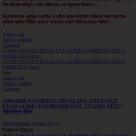
শিশু-কিশোর সাহিত্য ও শিল্প-ঐতিহ্যের এক আনন্দময় উদ্যাপন।
উপেন্দ্রকিশোর, সুকুমার, সত্যজিৎ ও সন্দীপ রায়ের পাশাপাশি পরিবারের প্রায় প্রত্যেক
যুগন্ধর স্রষ্টার নির্বাচিত রচনা ও অলংকরণ এখানে অভিন্ন সূত্রে গ্রথিত।
Add to cart
Add to wishlist
Compare
Sale
Add to cart
Add to wishlist
Compare
JAWAHAR NAVODAYA VIDYALAYA | ENTRANCE
EXAM GUIDE | ENVIRONMENTAL STUDIES TEST ||
পরিবেশবিদ্যা পরীক্ষা
Environmental Science (EVS)
₹
100.00
₹
80.00
By
Dr. Santosh Kumar Ghorai / ড. সন্তোষকুমার ঘোড়ই
,
Gourdas Saha /