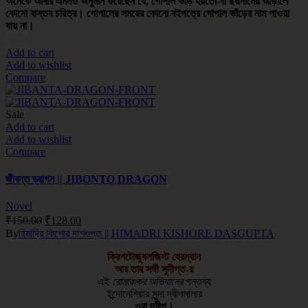
অনেকে আবার এমনও অনুমান করেছেন যে, গোপাল ভাঁড় হয়তো-বা ছদ্মনামের আড়ালে
কোনো বাস্তব চরিত্র। গোপালের সময়ের কোনো বইপত্রে গোপাল ভাঁড়ের নাম পাওয়া
যায় না।
Add to cart
Add to wishlist
Compare
Sale
Add to cart
Add to wishlist
Compare
জীবন্ত ড্রাগন || JIBONTO DRAGON
Novel
₹
150.00
₹
128.00
By
হিমাদ্রি কিশোর দাশগুপ্ত || HIMADRI KISHORE DASGUPTA
ক্রিপটোজ্যুলজিস্ট হেরম্যান
আর তার সঙ্গী সুদীপ্ত-র
এই
রোমাঞ্চকর অভিযানের
গন্তব্য
ইন্দোনেশিয়ার সুন্দা দ্বীপমালার
ওরা দ্বীপ।