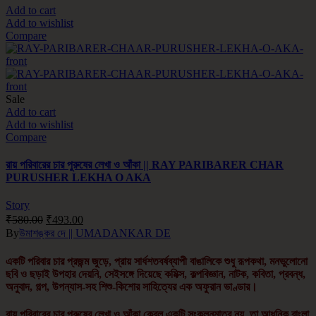
Add to cart
Add to wishlist
Compare
Sale
Add to cart
Add to wishlist
Compare
রায় পরিবারের চার পুরুষের লেখা ও আঁকা || RAY PARIBARER CHAR
PURUSHER LEKHA O AKA
Story
₹
580.00
₹
493.00
By
উমাশঙ্কর দে || UMADANKAR DE
একটি পরিবার চার প্রজন্ম জুড়ে, প্রায় সার্ধশতবর্ষব্যাপী বাঙালিকে শুধু রূপকথা, মনভুলোনো
ছবি ও ছড়াই উপহার দেয়নি, সেইসঙ্গে দিয়েছে কমিক্স, কল্পবিজ্ঞান, নাটক, কবিতা, প্রবন্ধ,
অনুবাদ, গল্প, উপন্যাস-সহ শিশু-কিশোর সাহিত্যের এক অফুরান ভাণ্ডার।
রায় পরিবারের চার পুরুষের লেখা ও আঁকা কেবল একটি সংকলনমাত্র নয়, তা আধুনিক বাংলা