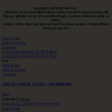
রহস্য উন্মোচনে ব্রতী মনোবিদ কমলেশ রায়।
কৌশিক দাশের এই ডার্ক সাইকোলজিক্যাল থ্রিলারে একইসঙ্গে বহমান তিন অন্ধকারের চোরাস্রোত-একটি
নিষ্ঠুর রোগ, প্রাচীনকাল থেকে চলে আসা এক সামাজিক হিংস্রতা, এবং ভাবনারও অতীত ভয়াবহ, দানবীয় এক
নির্যাতন।
আলোময় এ দুনিয়াকে পঙ্কিল নরকে পরিণত করতে ছদ্মবেশী যে রাক্ষসেরা বদ্ধপরিকর, এ উপন্যাস নির্ভীকভাবে
তাদেরই মুখোশ খুলে দেয়।
Add to cart
Add to wishlist
Compare
Sale
Add to cart
Add to wishlist
Compare
SHESH ANKER SUTRA / শেষ অঙ্কের সূত্র
Story
₹
200.00
₹
160.00
By
FARUK AKHTAR | ফারুক আখতার
Add to cart