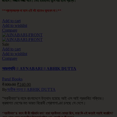
জানলে। লজ্জাও লজ্জা পাবে। সেই ইতিহাসই তুলে ধরা হলো গ্রন্থে।
**প্রাপ্তবয়স্ক না হলে এই বই হাতেও তুলবেন না।**
Add to cart
Add to wishlist
Compare
Sale
Add to cart
Add to wishlist
Compare
আয়নাবাড়ি || AYNABARI || ABHIK DUTTA
Parul Books
₹
300.00
₹
240.00
By
অভীক দত্ত || ABHIK DUTTA
“স্বাধীনতা”র নামে বাংলাদেশে উত্থান হয়েছে আই এস আই প্রভাবিত শক্তির।
ক্রমাগত দেশের মত ভারত বিরোধী প্রোপাগাণ্ডা চলছে সে দেশে।
“স্বাধীনতা”র ফলে কী কী পরিবর্তন হল? যারা স্বাধীনতা যোদ্ধা ছিল, তারা কি এই জন্যই লড়াই করেছিল?