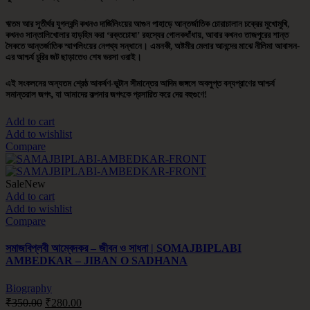
ঋতম আর সুতীর্থর যুগলবন্দি কখনও দার্জিলিংয়ের আগুন পাহাড়ে আন্তর্জাতিক চোরাচালান চক্রের মুখোমুখি,
কখনও সান্তালিখোলার হাড়হিম করা ‘রক্তচোষা’ রহস্যের গোলকধাঁধায়, আবার কখনও তাজপুরের শান্ত
সৈকতে আন্তর্জাতিক স্মাগলিংয়ের নেপথ্য সন্ধানে। এমনকী, অষ্টমীর মেলার আনন্দের মাঝে নীলিমা আবাসন-
এর আশ্চর্য চুরির জট ছাড়াতেও শেষ ভরসা ওরাই।
এই সংকলনের অন্যতম শ্রেষ্ঠ আকর্ষণ-ভুটান সীমান্তের আদিম জঙ্গলে অবলুপ্ত বন্যপ্রাণের আশ্চর্য
সমান্তরাল জগৎ, যা আমাদের কল্পনার জগৎকে প্রসারিত করে দেয় বহুগুণে!
Add to cart
Add to wishlist
Compare
Sale
New
Add to cart
Add to wishlist
Compare
সমাজবিপ্লবী আম্বেদকর – জীবন ও সাধনা | SOMAJBIPLABI
AMBEDKAR – JIBAN O SADHANA
Biography
₹
350.00
₹
280.00