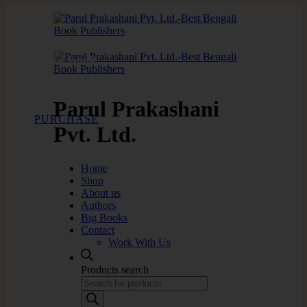
Story book
online book shop
Parul Prakashani
PURCHASE
Pvt. Ltd.
Home
Shop
About us
Authors
Big Books
Contact
Work With Us
Products search