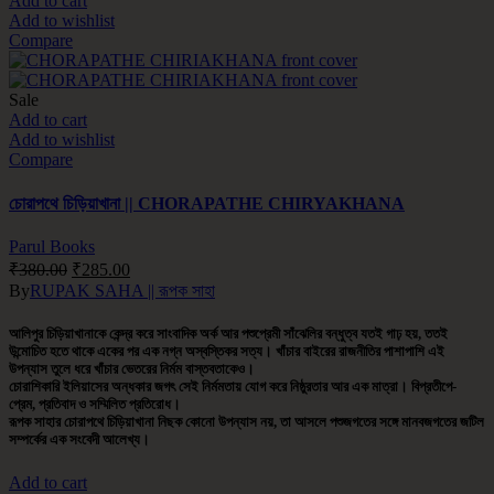
Add to cart
Add to wishlist
Compare
Sale
Add to cart
Add to wishlist
Compare
চোরাপথে চিড়িয়াখানা || CHORAPATHE CHIRYAKHANA
Parul Books
₹
380.00
₹
285.00
By
RUPAK SAHA || রূপক সাহা
আলিপুর চিড়িয়াখানাকে কেন্দ্র করে সাংবাদিক অর্ক আর পশুপ্রেমী সাঁঝেলির বন্ধুত্ব যতই গাঢ় হয়, ততই
উন্মোচিত হতে থাকে একের পর এক নগ্ন অস্বস্তিকর সত্য। খাঁচার বাইরের রাজনীতির পাশাপাশি এই
উপন্যাস তুলে ধরে খাঁচার ভেতরের নির্মম বাস্তবতাকেও।
চোরাশিকারি ইলিয়াসের অন্ধকার জগৎ সেই নির্মমতায় যোগ করে নিষ্ঠুরতার আর এক মাত্রা। বিপ্রতীপে-
প্রেম, প্রতিবাদ ও সম্মিলিত প্রতিরোধ।
রূপক সাহার চোরাপথে চিড়িয়াখানা নিছক কোনো উপন্যাস নয়, তা আসলে পশুজগতের সঙ্গে মানবজগতের জটিল
সম্পর্কের এক সংবেদী আলেখ্য।
Add to cart