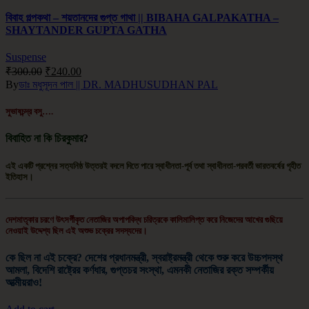
বিবাহ গল্পকথা – শয়তানদের গুপ্ত গাথা || BIBAHA GALPAKATHA –
SHAYTANDER GUPTA GATHA
Suspense
₹
300.00
₹
240.00
By
ডাঃ মধুসূদন পাল || DR. MADHUSUDHAN PAL
সুভাষচন্দ্র বসু
….
বিবাহিত না কি চিরকুমার
?
এই একটি প্রশ্নের সত্যনিষ্ঠ উত্তরই বদলে দিতে পারে স্বাধীনতা-পূর্ব তথা স্বাধীনতা-পরবর্তী ভারতবর্ষের গৃহীত
ইতিহাস।
দেশমাতৃকার চরণে উৎসর্গীকৃত নেতাজির অপাপবিদ্ধ চরিত্রকে কালিমালিপ্ত করে নিজেদের আখের গুছিয়ে
নেওয়াই উদ্দেশ্য ছিল এই অশুভ চক্রের সদস্যদের।
কে ছিল না এই চক্রে? দেশের প্রধানমন্ত্রী, স্বরাষ্ট্রমন্ত্রী থেকে শুরু করে উচ্চপদস্থ
আমলা, বিদেশি রাষ্ট্রের কর্ণধার, গুপ্তচর সংস্থা, এমনকী নেতাজির রক্ত সম্পর্কীয়
আত্মীয়রাও!