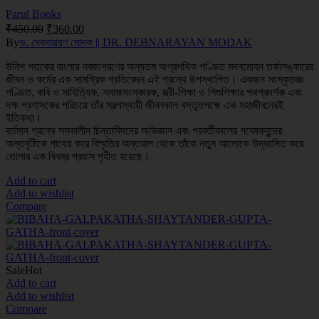
Parul Books
₹
450.00
₹
360.00
By
ড. দেবনারায়ণ মোদক || DR. DEBNARAYAN MODAK
উনিশ শতকের বাংলায় নবজাগরণের অন্যতম অগ্রপথিক পণ্ডিত মদনমোহন তর্কালঙ্কারের
জীবন ও কর্মের এক সামগ্রিক প্রতিবেদন এই গ্রন্থে উপস্থাপিত। একজন সংস্কৃতজ্ঞ
পণ্ডিত, কবি ও সাহিত্যিক, সমাজসংস্কারক, স্ত্রী-শিক্ষা ও শিশুশিক্ষার পথপ্রদর্শক এবং
দক্ষ প্রশাসকের পরিচয়ে তাঁর স্বল্পস্থায়ী জীবনকাল বস্তুতপক্ষে এক মহাজীবনেরই
ইতিকথা।
বর্তমান গ্রন্থে সমকালীন চিন্তাবিদদের অভিজ্ঞান এবং পরবর্তীকালের গবেষকবৃন্দের
অন্তর্দৃষ্টিকে পাথেয় করে বিস্মৃতির অন্তরাল থেকে তাঁকে নতুন আলোকে উদ্ভাসিত করে
তোলার এক বিনম্র প্রয়াস গৃহীত হয়েছে।
Add to cart
Add to wishlist
Compare
Sale
Hot
Add to cart
Add to wishlist
Compare