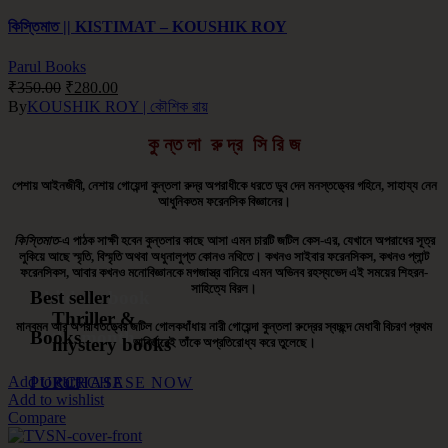
কিস্তিমাত || KISTIMAT – KOUSHIK ROY
Parul Books
₹
350.00
₹
280.00
By
KOUSHIK ROY | কৌশিক রায়
কু ন্ত লা রু দ্র সি রি জ
পেশায় আইনজীবী, নেশায় গোয়েন্দা কুন্তলা রুদ্র অপরাধীকে ধরতে ডুব দেন মনস্তত্ত্বের গহিনে, সাহায্য নেন
আধুনিকতম ফরেনসিক বিজ্ঞানের।
কিস্তিমাত
-এ পাঠক সাক্ষী হবেন কুন্তলার কাছে আসা এমন চারটি জটিল কেস-এর, যেখানে অপরাধের সূত্র
লুকিয়ে আছে স্মৃতি, বিস্মৃতি অথবা অধুনালুপ্ত কোনও নথিতে। কখনও সাইবার ফরেনসিকস, কখনও প্লান্ট
ফরেনসিকস, আবার কখনও মনোবিজ্ঞানকে মগজাস্ত্র বানিয়ে এমন অভিনব রহস্যভেদ এই সময়ের শিহরন-
সাহিত্যে বিরল।
Children book
Best seller
Thriller &
মানবমন আর অপরাধতত্ত্বের জটিল গোলকধাঁধায় নারী গোয়েন্দা কুন্তলা রুদ্রের স্বচ্ছন্দ মেধাবী বিচরণ প্রথম
of the month
Books
mystery books
আবির্ভাবেই তাঁকে অপ্রতিরোধ্য করে তুলেছে।
Add to cart
PURCHASE
PURCHASE
PURCHASE NOW
Add to wishlist
Compare