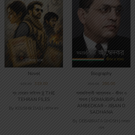
Biography
Novel
280.00
319.00
350.00
425.00
সমাজবিপ্লবী আম্বেদকর – জীবন ও
দ্য তেহরান ফাইলস || THE
সাধনা | SOMAJBIPLABI
TEHRAN FILES
AMBEDKAR – JIBAN O
By
KOUSHIK DAS | কৌশিক দাশ
SADHANA
By
DEBABRATA GHOSH | দেবব্রত
ঘোষ