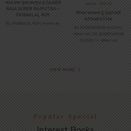
গানের রাজা সুরের রাজপুত্র || GANER
200.00
250.00
RAJA SURER RAJPUTRA –
গাঁইয়ার আপনকথা || GAIYAR
PANNALAL ROY
APANKATHA
By
PANNALAL ROY | পান্নালাল রায়
By
BARIDBORAN GHOSH |
বারিদবরণ ঘোষ
,
DR. BARIDVARAN
GHOSH / ড. বারিদবরণ ঘোষ
VIEW MORE
Popular Special
Interest Books