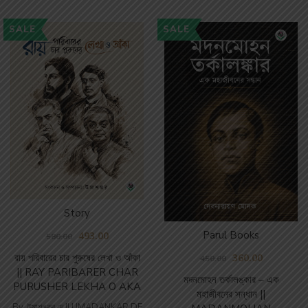
SALE
SALE
Story
Parul Books
493.00
580.00
রায় পরিবারের চার পুরুষের লেখা ও আঁকা
360.00
450.00
|| RAY PARIBARER CHAR
মদনমোহন তর্কালঙ্কার – এক
PURUSHER LEKHA O AKA
মহাজীবনের সন্ধান ||
By
উমাশঙ্কর দে || UMADANKAR DE