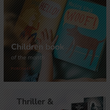
Children book
of the month
PURCHASE
Thriller &