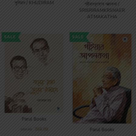
ক্ষুদিরাম / KHUDIRAM
শ্রীরামকৃষ্ণের আত্মকথা /
SRISRIRAMKRSNAER
ATMAKATHA
SALE
SALE
Parul Books
266.00
Parul Books
380.00