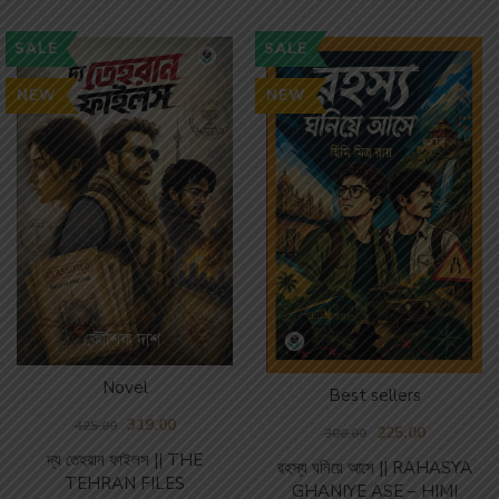
SALE
SALE
NEW
NEW
Novel
Best sellers
319.00
425.00
225.00
300.00
দ্য তেহরান ফাইলস || THE
রহস্য ঘনিয়ে আসে || RAHASYA
TEHRAN FILES
GHANIYE ASE – HIMI