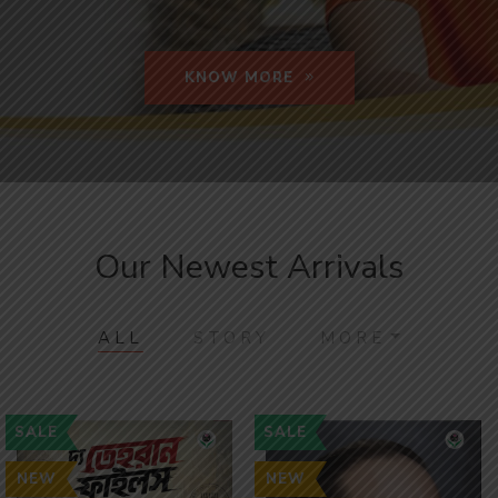
KNOW MORE
Our Newest Arrivals
ALL
STORY
MORE
SALE
SALE
NEW
NEW