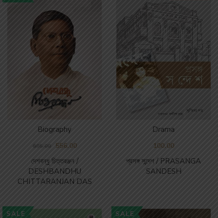
Biography
Drama
556.00
100.00
695.00
দেশবন্ধু চিত্তরঞ্জন /
প্রসঙ্গ সন্দেশ / PRASANGA
DESHBANDHU
SANDESH
CHITTARANJAN DAS
SALE
SALE