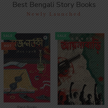
Best Bengali Story Books
Newly Launched
SALE
SALE
HOT
Parul Books