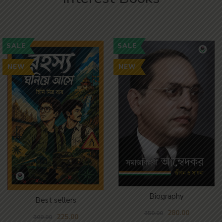
SALE
SALE
NEW
NEW
Biography
Best sellers
280.00
350.00
225.00
300.00