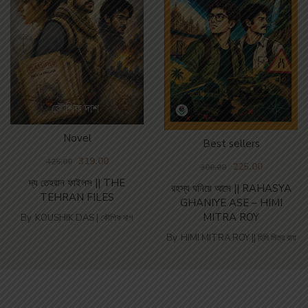
Novel
Best sellers
319.00
425.00
225.00
300.00
দ্য তেহরান ফাইলস || THE
রহস্য ঘনিয়ে আসে || RAHASYA
TEHRAN FILES
GHANIYE ASE – HIMI
MITRA ROY
By
KOUSHIK DAS | কৌশিক দাশ
By
HIMI MITRA ROY || হিমি মিত্র রায়