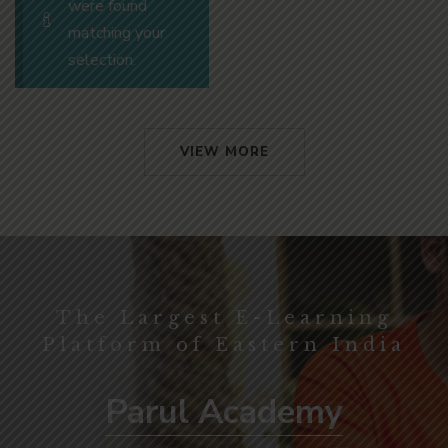
were found
matching your
selection.
VIEW MORE
The Largest E-Learning
Platform of Eastern India
Parul Academy