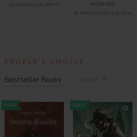
MITRA ROY
By
KOUSHIK DAS | কৌশিক দাশ
By
HIMI MITRA ROY || হিমি মিত্র রায়
PEOPLE'S CHOICE
Bestseller Books
More
SALE
SALE