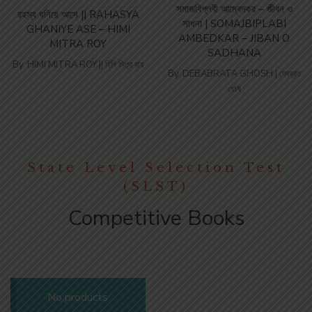
সমাজবিপ্লবী আম্বেদকর – জীবন ও
রহস্য ঘনিয়ে আসে || RAHASYA
সাধনা | SOMAJBIPLABI
GHANIYE ASE – HIMI
AMBEDKAR – JIBAN O
MITRA ROY
SADHANA
By
HIMI MITRA ROY || হিমি মিত্র রায়
By
DEBABRATA GHOSH | দেবব্রত
ঘোষ
State Level Selection Test
(SLST)
Competitive Books
No products