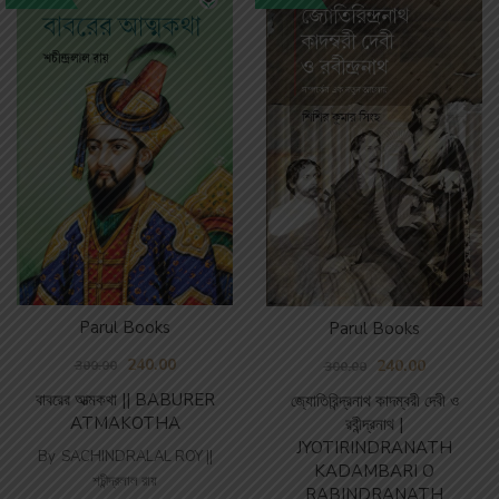
Parul Books
Parul Books
240.00
240.00
300.00
300.00
বাবরের আত্মকথা || BABURER
জ্যোতিরিন্দ্রনাথ কাদম্বরী দেবী ও
ATMAKOTHA
রবীন্দ্রনাথ |
JYOTIRINDRANATH
By
SACHINDRALAL ROY ||
KADAMBARI O
শচীন্দ্রলাল রায়
RABINDRANATH