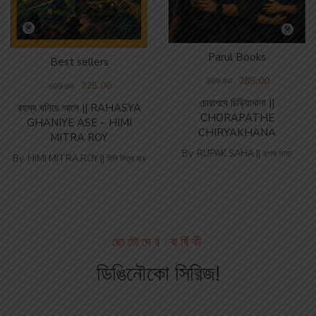
Parul Books
Best sellers
285.00
380.00
225.00
300.00
চোরাপথে চিড়িয়াখানা ||
রহস্য ঘনিয়ে আসে || RAHASYA
CHORAPATHE
GHANIYE ASE – HIMI
CHIRYAKHANA
MITRA ROY
By
RUPAK SAHA || রূপক সাহা
By
HIMI MITRA ROY || হিমি মিত্র রায়
ছোটোদের বার্ষিকী
ডিঙিনৌকো সিরিজ!