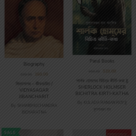
Parul Books
Biography
320.00
400.00
160.00
200.00
শার্লক হোমসের বিচিত্র কীর্তি-কথা ||
বিদ্যাসাগর – জীবনচরিত /
SHERLOCK HOLMSER
VIDYASAGAR
BICHITRA KIRTI-KATHA
JIBANCHARIT
By
KULADA RANJAN ROY ||
By
SHAMBHUCHANDRA
কুলদারঞ্জন রায়
BIDYARATNA
SALE