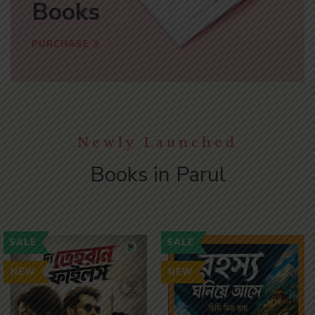
Books
PURCHASE
Newly Launched
Books in Parul
SALE
SALE
NEW
NEW