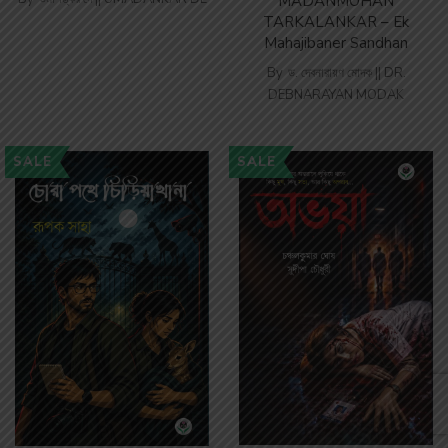
MADANMOHAN
TARKALANKAR – Ek
Mahajibaner Sandhan
By
ড. দেবনারায়ণ মোদক || DR.
DEBNARAYAN MODAK
SALE
SALE