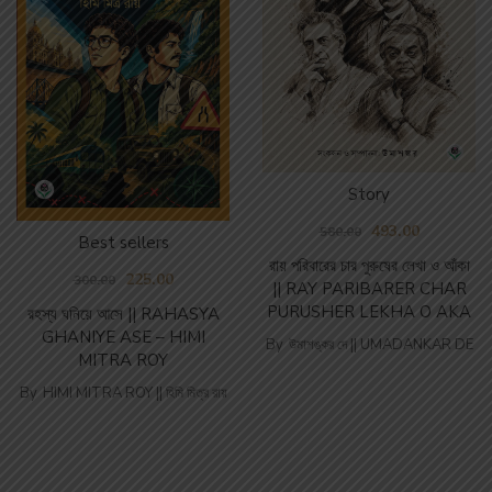
Story
493.00
580.00
Best sellers
রায় পরিবারের চার পুরুষের লেখা ও আঁকা
225.00
300.00
|| RAY PARIBARER CHAR
PURUSHER LEKHA O AKA
রহস্য ঘনিয়ে আসে || RAHASYA
GHANIYE ASE – HIMI
By
উমাশঙ্কর দে || UMADANKAR DE
MITRA ROY
By
HIMI MITRA ROY || হিমি মিত্র রায়