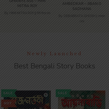
GHANIYE ASE – HIMI
AMBEDKAR – JIBAN O
MITRA ROY
SADHANA
By
HIMI MITRA ROY || হিমি মিত্র রায়
By
DEBABRATA GHOSH | দেবব্রত
ঘোষ
Newly Launched
Best Bengali Story Books
SALE
SALE
HOT