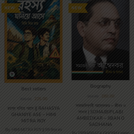
NEW
NEW
Biography
Best sellers
280.00
350.00
225.00
300.00
সমাজবিপ্লবী আম্বেদকর – জীবন ও
রহস্য ঘনিয়ে আসে || RAHASYA
সাধনা | SOMAJBIPLABI
GHANIYE ASE – HIMI
AMBEDKAR – JIBAN O
MITRA ROY
SADHANA
By
HIMI MITRA ROY || হিমি মিত্র রায়
By
DEBABRATA GHOSH | দেবব্রত