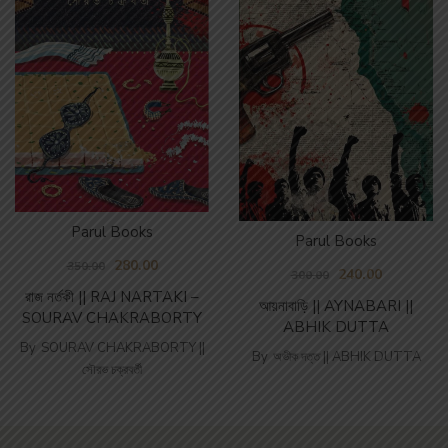
Parul Books
Parul Books
280.00
350.00
240.00
300.00
রাজ নর্তকী || RAJ NARTAKI –
আয়নাবাড়ি || AYNABARI ||
SOURAV CHAKRABORTY
ABHIK DUTTA
By
SOURAV CHAKRABORTY ||
By
অভীক দত্ত || ABHIK DUTTA
সৌরভ চক্রবর্তী