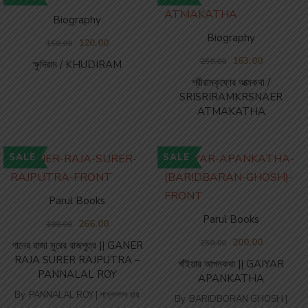
Biography
Biography
120.00
150.00
163.00
250.00
ক্ষুদিরাম / KHUDIRAM
শ্রীরামকৃষ্ণের আত্মকথা /
SRISRIRAMKRSNAER
ATMAKATHA
SALE
SALE
Parul Books
Parul Books
266.00
380.00
200.00
250.00
গানের রাজা সুরের রাজপুত্র || GANER
RAJA SURER RAJPUTRA –
গাঁইয়ার আপনকথা || GAIYAR
PANNALAL ROY
APANKATHA
By
PANNALAL ROY | পান্নালাল রায়
By
BARIDBORAN GHOSH |