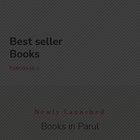
Best seller
Books
PURCHASE
Newly Launched
Books in Parul