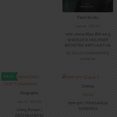
Parul Books
320.00
400.00
শার্লক হোমসের বিচিত্র কীর্তি-কথা ||
SHERLOCK HOLMSER
BICHITRA KIRTI-KATHA
By
KULADA RANJAN ROY ||
কুলদারঞ্জন রায়
SALE
Drama
Biography
100.00
556.00
695.00
প্রসঙ্গ সন্দেশ / PRASANGA
SANDESH
দেশবন্ধু চিত্তরঞ্জন /
DESHBANDHU