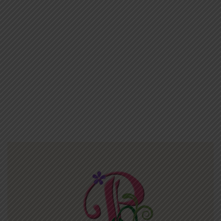
t
o
I
n
s
p
i
r
e
a
n
d
G
u
i
d
e
PURCHASE
3
3