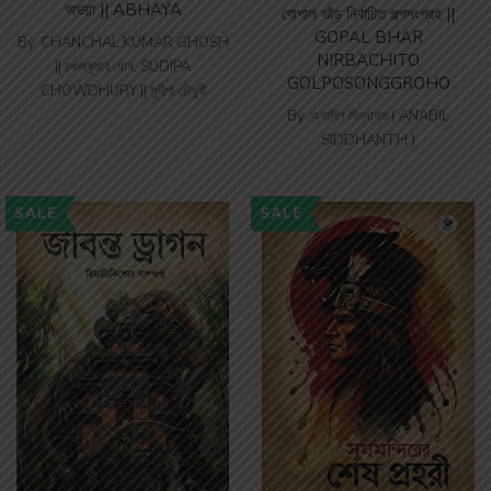
অভয়া || ABHAYA
গোপাল ভাঁড় নির্বাচিত গল্পসংগ্রহ ||
GOPAL BHAR
By
CHANCHAL KUMAR GHOSH
NIRBACHITO
|| চঞ্চলকুমার ঘোষ
,
SUDIPA
GOLPOSONGGROHO
CHOWDHURY || সুদীপা চৌধুরী
By
অনাবিল সিদ্ধান্ত ( ANABIL
SIDDHANTH )
SALE
SALE