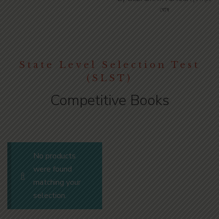
ঘোষ
State Level Selection Test
(SLST)
Competitive Books
No products
were found
matching your
selection.