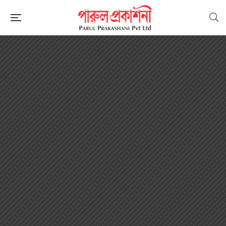
SALE UP TO 25% OFF
F
i
n
d
Y
o
u
r
F
a
i
t
h
:
R
e
l
i
g
i
o
u
s
B
o
o
k
s