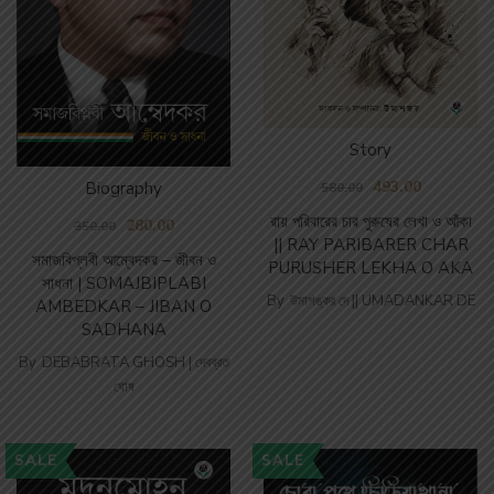
Story
493.00
Biography
580.00
রায় পরিবারের চার পুরুষের লেখা ও আঁকা
280.00
350.00
|| RAY PARIBARER CHAR
সমাজবিপ্লবী আম্বেদকর – জীবন ও
PURUSHER LEKHA O AKA
সাধনা | SOMAJBIPLABI
By
উমাশঙ্কর দে || UMADANKAR DE
AMBEDKAR – JIBAN O
SADHANA
By
DEBABRATA GHOSH | দেবব্রত
ঘোষ
SALE
SALE