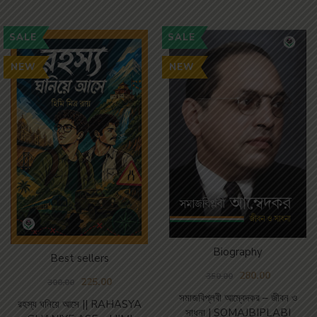
SALE
SALE
NEW
NEW
Biography
Best sellers
280.00
350.00
225.00
300.00
সমাজবিপ্লবী আম্বেদকর – জীবন ও
রহস্য ঘনিয়ে আসে || RAHASYA
সাধনা | SOMAJBIPLABI