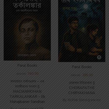
Parul Books
Parul Books
360.00
450.00
285.00
380.00
মদনমোহন তর্কালঙ্কার – এক
চোরাপথে চিড়িয়াখানা ||
মহাজীবনের সন্ধান ||
CHORAPATHE
MADANMOHAN
CHIRYAKHANA
TARKALANKAR – Ek
By
RUPAK SAHA || রূপক সাহা
Mahajibaner Sandhan