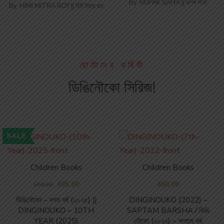
By
RUPAK SAHA || রূপক সাহা
By
HIMI MITRA ROY || হিমি মিত্র রায়
ছোটোদের বার্ষিকী
ডিঙিনৌকো সিরিজ!
SALE
Children Books
Children Books
495.00
450.00
550.00
ডিঙিনৌকো – দশম বর্ষ (২০২৫) ||
DINGINOUKO (2022) –
DINGINOUKO – 10TH
SAPTAM BARSHA / ডিঙি
YEAR (2025)
নৌকো (২০২২) – সপ্তম বর্ষ