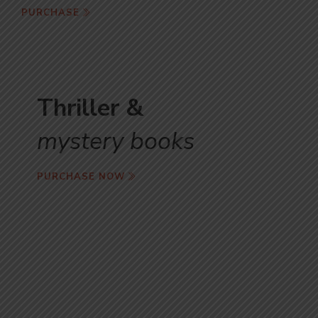
PURCHASE
Thriller &
mystery books
PURCHASE NOW
Story book
online book shop