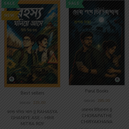
SALE
SALE
NEW
Parul Books
Best sellers
285.00
380.00
225.00
300.00
চোরাপথে চিড়িয়াখানা ||
রহস্য ঘনিয়ে আসে || RAHASYA
CHORAPATHE
GHANIYE ASE – HIMI
CHIRYAKHANA
MITRA ROY