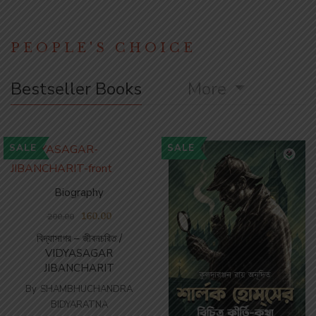
PEOPLE'S CHOICE
Bestseller Books
More
SALE
SALE
Biography
160.00
200.00
বিদ্যাসাগর – জীবনচরিত /
VIDYASAGAR
JIBANCHARIT
By
SHAMBHUCHANDRA
BIDYARATNA