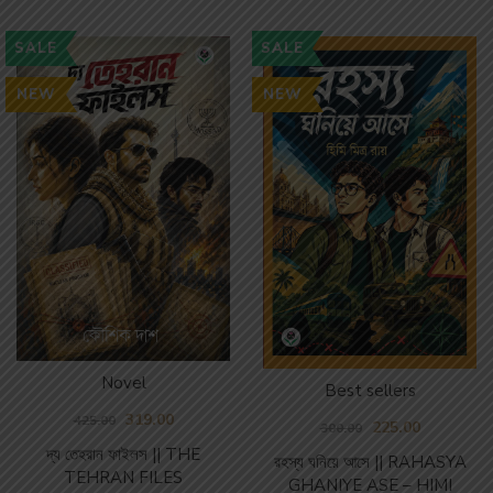
SALE
SALE
NEW
NEW
Novel
Best sellers
319.00
425.00
225.00
300.00
দ্য তেহরান ফাইলস || THE
রহস্য ঘনিয়ে আসে || RAHASYA
TEHRAN FILES
GHANIYE ASE – HIMI