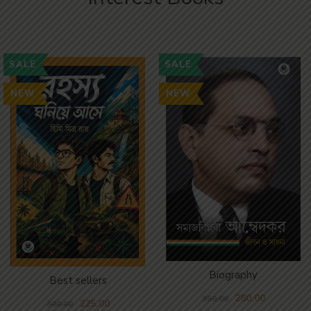
SALE
SALE
NEW
NEW
Biography
Best sellers
280.00
350.00
225.00
300.00