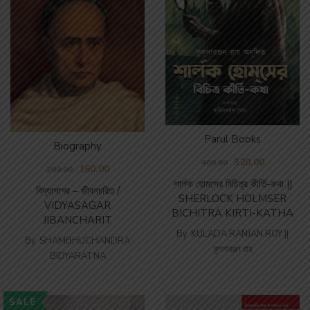
Parul Books
Biography
320.00
400.00
160.00
200.00
শার্লক হোমসের বিচিত্র কীর্তি-কথা ||
বিদ্যাসাগর – জীবনচরিত /
SHERLOCK HOLMSER
VIDYASAGAR
BICHITRA KIRTI-KATHA
JIBANCHARIT
By
KULADA RANJAN ROY ||
By
SHAMBHUCHANDRA
কুলদারঞ্জন রায়
BIDYARATNA
SALE