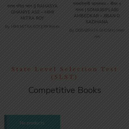
সমাজবিপ্লবী আম্বেদকর – জীবন ও
রহস্য ঘনিয়ে আসে || RAHASYA
সাধনা | SOMAJBIPLABI
GHANIYE ASE – HIMI
AMBEDKAR – JIBAN O
MITRA ROY
SADHANA
By
HIMI MITRA ROY || হিমি মিত্র রায়
By
DEBABRATA GHOSH | দেবব্রত
ঘোষ
State Level Selection Test
(SLST)
Competitive Books
No products