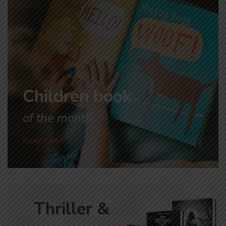
Children book
of the month
PURCHASE
Thriller &