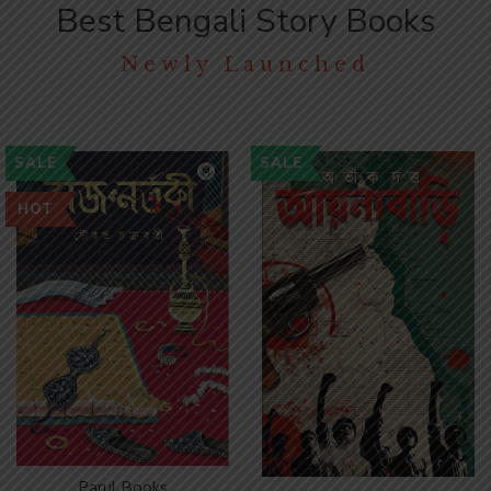
Best Bengali Story Books
Newly Launched
SALE
SALE
HOT
Parul Books