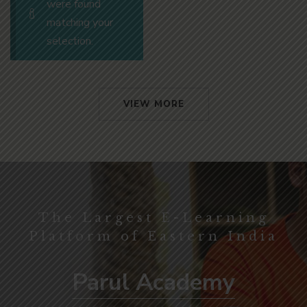
were found
matching your
selection.
VIEW MORE
The Largest E-Learning
Platform of Eastern India
Parul Academy