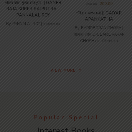
গানের রাজা সুরের রাজপুত্র || GANER
200.00
250.00
RAJA SURER RAJPUTRA –
গাঁইয়ার আপনকথা || GAIYAR
PANNALAL ROY
APANKATHA
By
PANNALAL ROY | পান্নালাল রায়
By
BARIDBORAN GHOSH |
বারিদবরণ ঘোষ
,
DR. BARIDVARAN
GHOSH / ড. বারিদবরণ ঘোষ
VIEW MORE
Popular Special
Interest Books