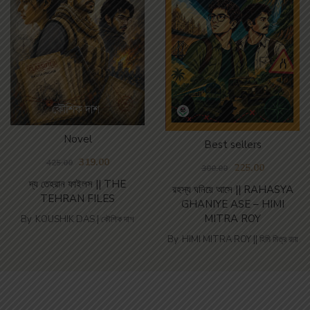
Novel
Best sellers
319.00
425.00
225.00
300.00
দ্য তেহরান ফাইলস || THE
রহস্য ঘনিয়ে আসে || RAHASYA
TEHRAN FILES
GHANIYE ASE – HIMI
MITRA ROY
By
KOUSHIK DAS | কৌশিক দাশ
By
HIMI MITRA ROY || হিমি মিত্র রায়