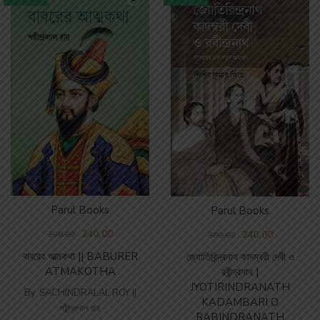
Parul Books
Parul Books
240.00
240.00
300.00
300.00
বাবরের আত্মকথা || BABURER
জ্যোতিরিন্দ্রনাথ কাদম্বরী দেবী ও
ATMAKOTHA
রবীন্দ্রনাথ |
JYOTIRINDRANATH
By
SACHINDRALAL ROY ||
KADAMBARI O
শচীন্দ্রলাল রায়
RABINDRANATH