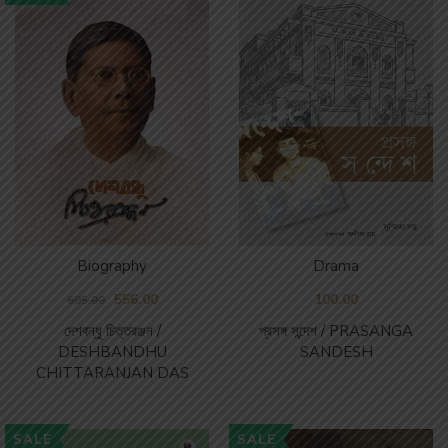
Biography
Drama
556.00
100.00
695.00
দেশবন্ধু চিত্তরঞ্জন /
প্রসঙ্গ সন্দেশ / PRASANGA
DESHBANDHU
SANDESH
CHITTARANJAN DAS
SALE
SALE