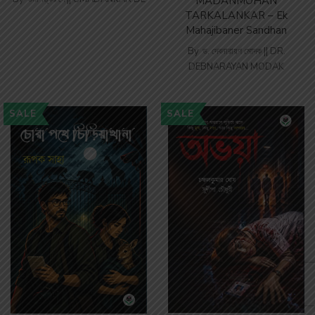
MADANMOHAN
TARKALANKAR – Ek
Mahajibaner Sandhan
By
ড. দেবনারায়ণ মোদক || DR.
DEBNARAYAN MODAK
SALE
SALE