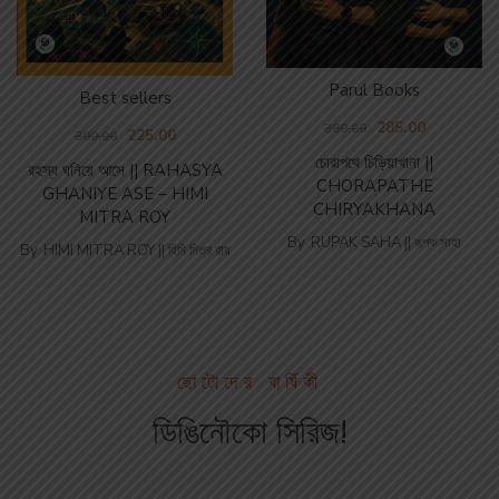
Parul Books
Best sellers
285.00
380.00
225.00
300.00
চোরাপথে চিড়িয়াখানা ||
রহস্য ঘনিয়ে আসে || RAHASYA
CHORAPATHE
GHANIYE ASE – HIMI
CHIRYAKHANA
MITRA ROY
By
RUPAK SAHA || রূপক সাহা
By
HIMI MITRA ROY || হিমি মিত্র রায়
ছোটোদের বার্ষিকী
ডিঙিনৌকো সিরিজ!