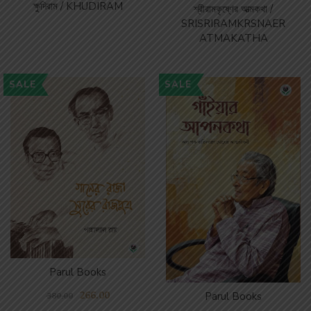
ক্ষুদিরাম / KHUDIRAM
শ্রীরামকৃষ্ণের আত্মকথা /
SRISRIRAMKRSNAER
ATMAKATHA
SALE
SALE
Parul Books
266.00
Parul Books
380.00