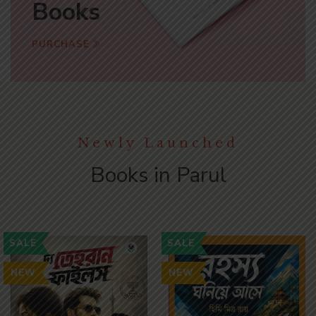
Books
PURCHASE
Newly Launched
Books in Parul
SALE
SALE
NEW
NEW