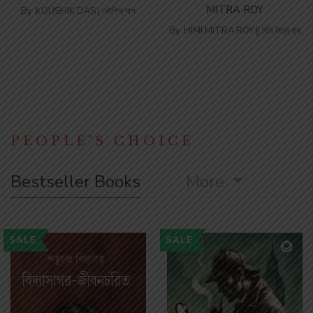
MITRA ROY
By
KOUSHIK DAS | কৌশিক দাশ
By
HIMI MITRA ROY || হিমি মিত্র রায়
PEOPLE'S CHOICE
Bestseller Books
More
SALE
SALE