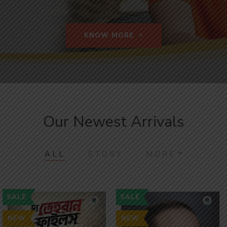
KNOW MORE
Our Newest Arrivals
ALL
STORY
MORE
SALE
SALE
NEW
NEW