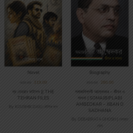
Biography
Novel
280.00
319.00
350.00
425.00
সমাজবিপ্লবী আম্বেদকর – জীবন ও
দ্য তেহরান ফাইলস || THE
সাধনা | SOMAJBIPLABI
TEHRAN FILES
AMBEDKAR – JIBAN O
By
KOUSHIK DAS | কৌশিক দাশ
SADHANA
By
DEBABRATA GHOSH | দেবব্রত
ঘোষ