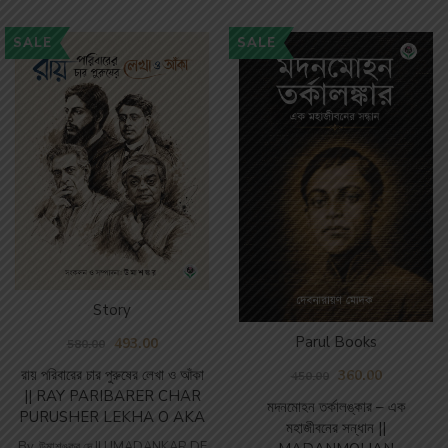
SALE
SALE
Story
Parul Books
493.00
580.00
রায় পরিবারের চার পুরুষের লেখা ও আঁকা
360.00
450.00
|| RAY PARIBARER CHAR
মদনমোহন তর্কালঙ্কার – এক
PURUSHER LEKHA O AKA
মহাজীবনের সন্ধান ||
By
উমাশঙ্কর দে || UMADANKAR DE