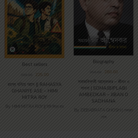
Biography
Best sellers
280.00
350.00
225.00
300.00
সমাজবিপ্লবী আম্বেদকর – জীবন ও
রহস্য ঘনিয়ে আসে || RAHASYA
সাধনা | SOMAJBIPLABI
GHANIYE ASE – HIMI
AMBEDKAR – JIBAN O
MITRA ROY
SADHANA
By
HIMI MITRA ROY || হিমি মিত্র রায়
By
DEBABRATA GHOSH | দেবব্রত
ঘোষ