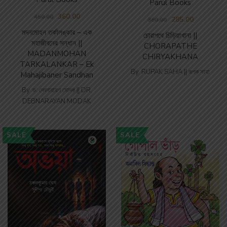
Parul Books
360.00
450.00
285.00
380.00
মদনমোহন তর্কালঙ্কার – এক
চোরাপথে চিড়িয়াখানা ||
মহাজীবনের সন্ধান ||
CHORAPATHE
MADANMOHAN
CHIRYAKHANA
TARKALANKAR – Ek
By
RUPAK SAHA || রূপক সাহা
Mahajibaner Sandhan
By
ড. দেবনারায়ণ মোদক || DR.
DEBNARAYAN MODAK
SALE
SALE