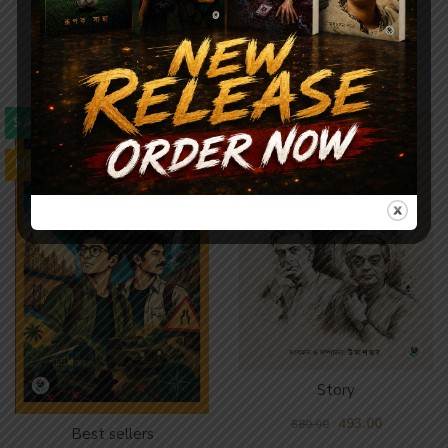
Story Books in Parul
SALE
SALE
NEW
Story
493.00
580.00
Best sellers