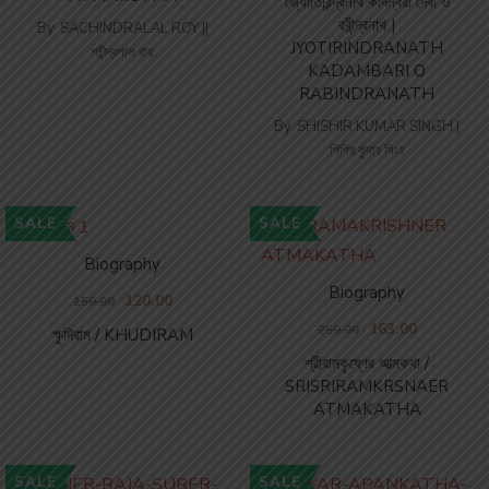
জ্যোতিরিন্দ্রনাথ কাদম্বরী দেবী ও
রবীন্দ্রনাথ |
By
SACHINDRALAL ROY ||
JYOTIRINDRANATH
শচীন্দ্রলাল রায়
KADAMBARI O
RABINDRANATH
By
SHISHIR KUMAR SINGH |
শিশির কুমার সিংহ
SALE
SALE
Biography
Biography
120.00
150.00
163.00
250.00
ক্ষুদিরাম / KHUDIRAM
শ্রীরামকৃষ্ণের আত্মকথা /
SRISRIRAMKRSNAER
ATMAKATHA
SALE
SALE