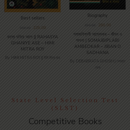
Biography
Best sellers
280.00
350.00
225.00
300.00
সমাজবিপ্লবী আম্বেদকর – জীবন ও
রহস্য ঘনিয়ে আসে || RAHASYA
সাধনা | SOMAJBIPLABI
GHANIYE ASE – HIMI
AMBEDKAR – JIBAN O
MITRA ROY
SADHANA
By
HIMI MITRA ROY || হিমি মিত্র রায়
By
DEBABRATA GHOSH | দেবব্রত
ঘোষ
State Level Selection Test
(SLST)
Competitive Books