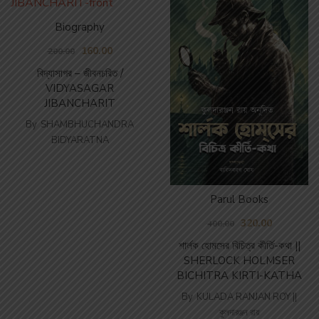
Biography
160.00
200.00
বিদ্যাসাগর – জীবনচরিত /
VIDYASAGAR
JIBANCHARIT
By
SHAMBHUCHANDRA
BIDYARATNA
Parul Books
320.00
400.00
শার্লক হোমসের বিচিত্র কীর্তি-কথা ||
SHERLOCK HOLMSER
BICHITRA KIRTI-KATHA
By
KULADA RANJAN ROY ||
কুলদারঞ্জন রায়