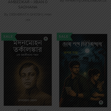
By
উমাশঙ্কর দে || UMADANKAR DE
AMBEDKAR – JIBAN O
SADHANA
By
DEBABRATA GHOSH | দেবব্রত
ঘোষ
SALE
SALE
Parul Books