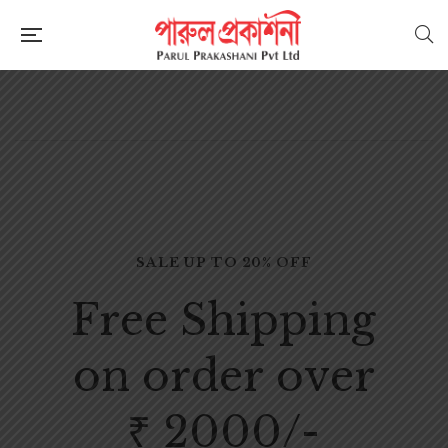
SALE UP TO 20% OFF
F
r
e
e
S
h
i
p
p
i
n
g
o
n
o
r
d
e
r
o
v
e
r
₹
2
0
0
0
/
-