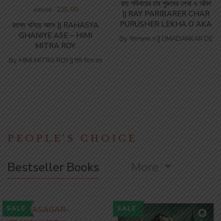
রায় পরিবারের চার পুরুষের লেখা ও আঁকা
225.00
300.00
|| RAY PARIBARER CHAR
PURUSHER LEKHA O AKA
রহস্য ঘনিয়ে আসে || RAHASYA
GHANIYE ASE – HIMI
By
উমাশঙ্কর দে || UMADANKAR DE
MITRA ROY
By
HIMI MITRA ROY || হিমি মিত্র রায়
PEOPLE'S CHOICE
Bestseller Books
More
SALE
SALE