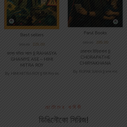
Parul Books
Best sellers
285.00
380.00
225.00
300.00
চোরাপথে চিড়িয়াখানা ||
রহস্য ঘনিয়ে আসে || RAHASYA
CHORAPATHE
GHANIYE ASE – HIMI
CHIRYAKHANA
MITRA ROY
By
RUPAK SAHA || রূপক সাহা
By
HIMI MITRA ROY || হিমি মিত্র রায়
ছোটোদের বার্ষিকী
ডিঙিনৌকো সিরিজ!