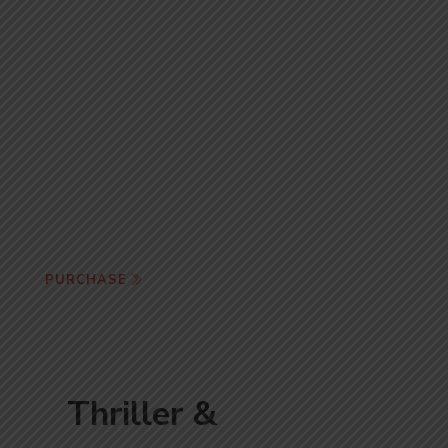
Children book
of the month
PURCHASE
Thriller &