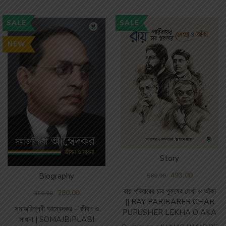
SALE
SALE
NEW
Story
493.00
Biography
580.00
রায় পরিবারের চার পুরুষের লেখা ও আঁকা
280.00
350.00
|| RAY PARIBARER CHAR
সমাজবিপ্লবী আম্বেদকর – জীবন ও
PURUSHER LEKHA O AKA
সাধনা | SOMAJBIPLABI