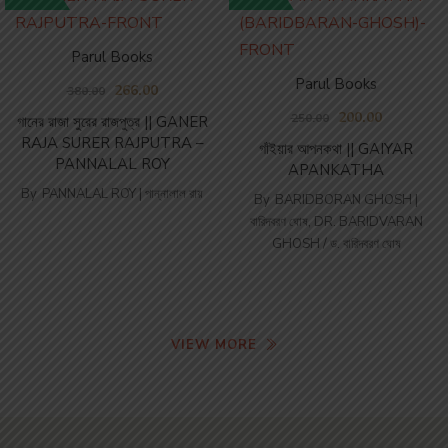
Parul Books
Parul Books
266.00
380.00
200.00
250.00
গানের রাজা সুরের রাজপুত্র || GANER
RAJA SURER RAJPUTRA –
গাঁইয়ার আপনকথা || GAIYAR
PANNALAL ROY
APANKATHA
By
PANNALAL ROY | পান্নালাল রায়
By
BARIDBORAN GHOSH |
বারিদবরণ ঘোষ
,
DR. BARIDVARAN
GHOSH / ড. বারিদবরণ ঘোষ
VIEW MORE