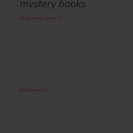
mystery books
PURCHASE NOW
Story book
online book shop
PURCHASE