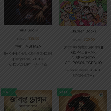
Parul Books
Children Books
225.00
300.00
320.00
400.00
অভয়া || ABHAYA
গোপাল ভাঁড় নির্বাচিত গল্পসংগ্রহ ||
GOPAL BHAR
By
CHANCHAL KUMAR GHOSH
NIRBACHITO
|| চঞ্চলকুমার ঘোষ
,
SUDIPA
GOLPOSONGGROHO
CHOWDHURY || সুদীপা চৌধুরী
By
অনাবিল সিদ্ধান্ত ( ANABIL
SIDDHANTH )
SALE
SALE