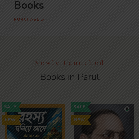
Books
PURCHASE
Newly Launched
Books in Parul
SALE
SALE
NEW
NEW