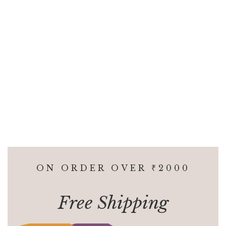
Novel
Children Books
128.00
150.00
320.00
400.00
জীবন্ত ড্রাগন || JIBONTO
গোপাল ভাঁড় নির্বাচিত গল্পসংগ্রহ ||
DRAGON
GOPAL BHAR
NIRBACHITO
By
হিমাদ্রি কিশোর দাশগুপ্ত || HIMADRI
GOLPOSONGGROHO
KISHORE DASGUPTA
By
অনাবিল সিদ্ধান্ত ( ANABIL
SIDDHANTH )
ON ORDER OVER ‎₹2000
Free Shipping