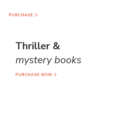
of the month
PURCHASE
Thriller &
mystery books
PURCHASE NOW
Story book
online book shop