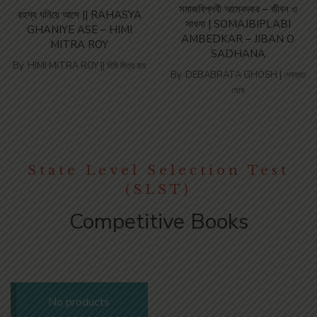
সমাজবিপ্লবী আম্বেদকর – জীবন ও
রহস্য ঘনিয়ে আসে || RAHASYA
সাধনা | SOMAJBIPLABI
GHANIYE ASE – HIMI
AMBEDKAR – JIBAN O
MITRA ROY
SADHANA
By
HIMI MITRA ROY || হিমি মিত্র রায়
By
DEBABRATA GHOSH | দেবব্রত
ঘোষ
State Level Selection Test
(SLST)
Competitive Books
No products