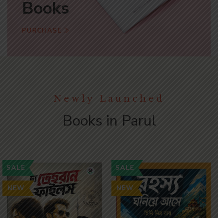
Books
PURCHASE
Newly Launched
Books in Parul
SALE
SALE
NEW
NEW