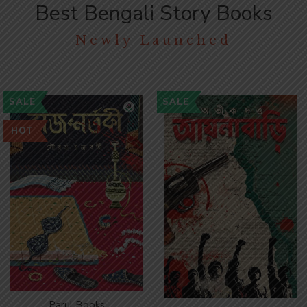
Best Bengali Story Books
Newly Launched
SALE
SALE
HOT
Parul Books