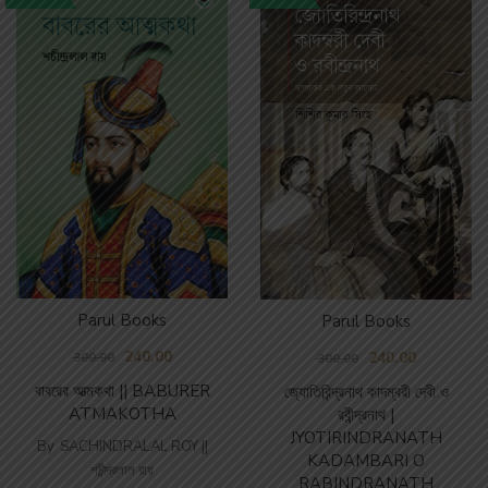
Parul Books
Parul Books
240.00
240.00
300.00
300.00
বাবরের আত্মকথা || BABURER
জ্যোতিরিন্দ্রনাথ কাদম্বরী দেবী ও
ATMAKOTHA
রবীন্দ্রনাথ |
JYOTIRINDRANATH
By
SACHINDRALAL ROY ||
KADAMBARI O
শচীন্দ্রলাল রায়
RABINDRANATH