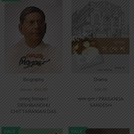
Biography
Drama
556.00
100.00
695.00
দেশবন্ধু চিত্তরঞ্জন /
প্রসঙ্গ সন্দেশ / PRASANGA
DESHBANDHU
SANDESH
CHITTARANJAN DAS
SALE
SALE