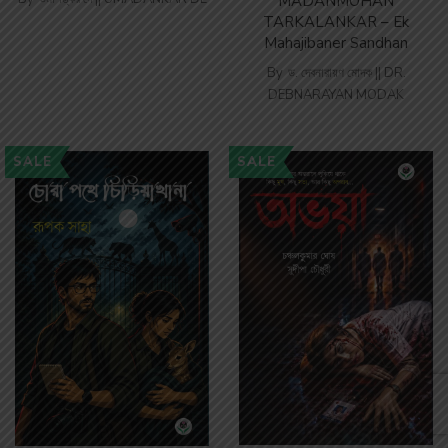
MADANMOHAN
TARKALANKAR – Ek
Mahajibaner Sandhan
By
ড. দেবনারায়ণ মোদক || DR.
DEBNARAYAN MODAK
SALE
SALE