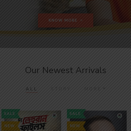
KNOW MORE
Our Newest Arrivals
ALL
STORY
MORE
SALE
SALE
NEW
NEW