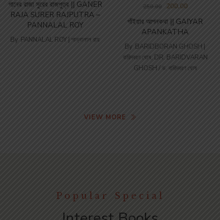
গানের রাজা সুরের রাজপুত্র || GANER
200.00
250.00
RAJA SURER RAJPUTRA –
গাঁইয়ার আপনকথা || GAIYAR
PANNALAL ROY
APANKATHA
By
PANNALAL ROY | পান্নালাল রায়
By
BARIDBORAN GHOSH |
বারিদবরণ ঘোষ
,
DR. BARIDVARAN
GHOSH / ড. বারিদবরণ ঘোষ
VIEW MORE
Popular Special
Interest Books