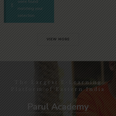
were found
matching your
selection.
VIEW MORE
The Largest E-Learning
Platform of Eastern India
Parul Academy