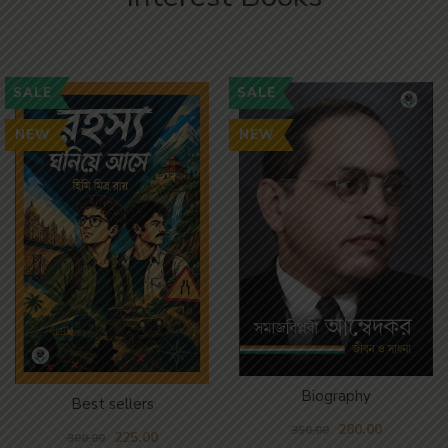
SALE
SALE
NEW
NEW
Biography
Best sellers
280.00
350.00
225.00
300.00