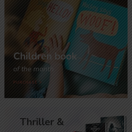
Children book
of the month
PURCHASE
Thriller &