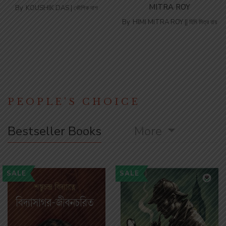
MITRA ROY
By
KOUSHIK DAS | কৌশিক দাশ
By
HIMI MITRA ROY || হিমি মিত্র রায়
PEOPLE'S CHOICE
Bestseller Books
More
SALE
SALE