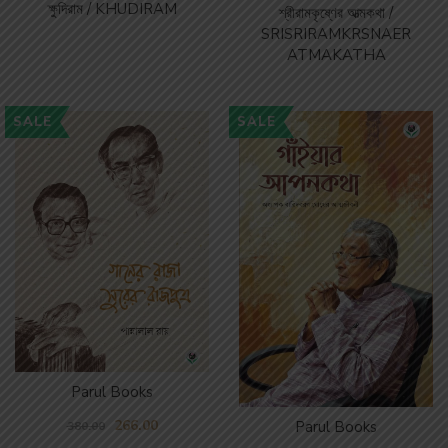
ক্ষুদিরাম / KHUDIRAM
শ্রীরামকৃষ্ণের আত্মকথা /
SRISRIRAMKRSNAER
ATMAKATHA
SALE
SALE
Parul Books
266.00
Parul Books
380.00