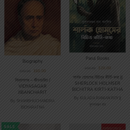
Parul Books
Biography
320.00
400.00
160.00
200.00
শার্লক হোমসের বিচিত্র কীর্তি-কথা ||
বিদ্যাসাগর – জীবনচরিত /
SHERLOCK HOLMSER
VIDYASAGAR
BICHITRA KIRTI-KATHA
JIBANCHARIT
By
KULADA RANJAN ROY ||
By
SHAMBHUCHANDRA
কুলদারঞ্জন রায়
BIDYARATNA
SALE