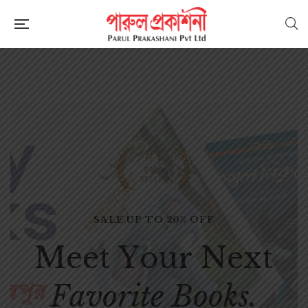
SALE UP TO 20% OFF
F
r
e
e
S
h
i
p
p
i
n
g
o
n
o
r
d
e
r
o
v
e
r