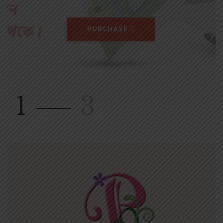
₹
2
0
0
0
/
-