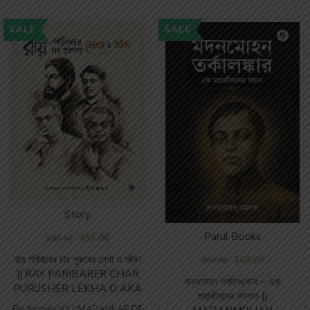
SALE
SALE
Story
Parul Books
493.00
580.00
রায় পরিবারের চার পুরুষের লেখা ও আঁকা
360.00
450.00
|| RAY PARIBARER CHAR
মদনমোহন তর্কালঙ্কার – এক
PURUSHER LEKHA O AKA
মহাজীবনের সন্ধান ||
By
উমাশঙ্কর দে || UMADANKAR DE