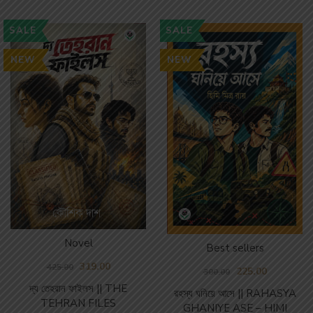
SALE
SALE
NEW
NEW
Novel
Best sellers
319.00
425.00
225.00
300.00
দ্য তেহরান ফাইলস || THE
রহস্য ঘনিয়ে আসে || RAHASYA
TEHRAN FILES
GHANIYE ASE – HIMI