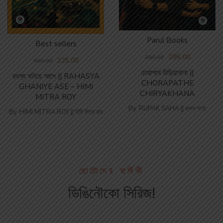
Parul Books
Best sellers
285.00
380.00
225.00
300.00
চোরাপথে চিড়িয়াখানা ||
রহস্য ঘনিয়ে আসে || RAHASYA
CHORAPATHE
GHANIYE ASE – HIMI
CHIRYAKHANA
MITRA ROY
By
RUPAK SAHA || রূপক সাহা
By
HIMI MITRA ROY || হিমি মিত্র রায়
ছোটোদের বার্ষিকী
ডিঙিনৌকো সিরিজ!