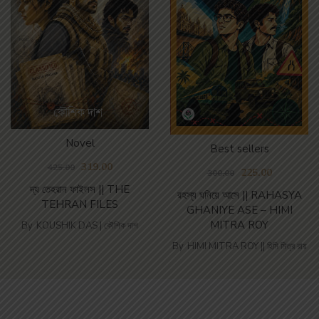
Novel
Best sellers
319.00
425.00
225.00
300.00
দ্য তেহরান ফাইলস || THE
রহস্য ঘনিয়ে আসে || RAHASYA
TEHRAN FILES
GHANIYE ASE – HIMI
MITRA ROY
By
KOUSHIK DAS | কৌশিক দাশ
By
HIMI MITRA ROY || হিমি মিত্র রায়