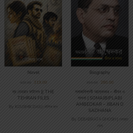
Biography
Novel
280.00
319.00
350.00
425.00
সমাজবিপ্লবী আম্বেদকর – জীবন ও
দ্য তেহরান ফাইলস || THE
সাধনা | SOMAJBIPLABI
TEHRAN FILES
AMBEDKAR – JIBAN O
By
KOUSHIK DAS | কৌশিক দাশ
SADHANA
By
DEBABRATA GHOSH | দেবব্রত
ঘোষ