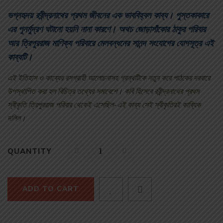
ভগ্নহৃদয় রবীন্দ্রনাথের প্রথম জীবনের এক ভাববিহ্বল কাব্য। পুস্তকাকারে
এর পুনর্মুদ্রণ ঘটানো হয়নি নানা কারণে। অথচ জোড়াসাঁকোর ঠাকুর পরিবার
আর ত্রিপুররাজ মাণিক্য পরিবারে মেলবন্ধনের সানন্দ সংযোগের যোগসূত্র এই
কাব্যটি।
এই ইতিহাস ও কাব্যের রসগ্রাহী আলোচনাসহ গ্রন্থটিকে নতুন করে পাঠকের দরবারে
উপস্থাপিত করা হল বিচিত্র তথ্যের সমাবেশে। কবি হিসেবে রবীন্দ্রনাথের প্রথম
স্বীকৃতি ত্রিপুররাজ পরিবার থেকেই এসেছিল-এই কাব্য সেই স্বীকৃতিরই কাব্যিক
দলিল।
QUANTITY
ADD TO CART