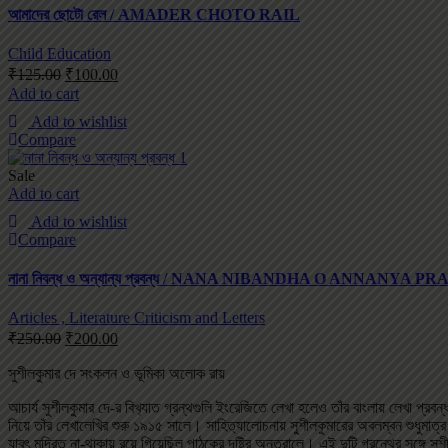
আমাদের ছোটো রেল / AMADER CHOTO RAIL
Child Education
₹
125.00
₹
100.00
Add to cart
Add to wishlist
Compare
Sale
Add to cart
Add to wishlist
Compare
নানা নিবন্ধ ও অন্যান্য প্রবন্ধ / NANA NIBANDHA O ANNANYA
Articles , Literature Criticism and Letters
₹
250.00
₹
200.00
সুশীলকুমার দে সংকলন ও ভূমিকা অলোক রায়
আচার্য সুশীলকুমার দে-র বিখ‌্যাত গ্রন্থগুলি ইংরেজিতে লেখা হলেও তাঁর বাংলায় লেখা প্রবন
নিয়ে তাঁর লেখালেখির শুরু ১৯১৫ সালে। সাহিত‌্যালোচনায় সুশীলকুমারের অবলম্বন শুধুমাত্
যাবৎ মুদ্রিত না-থাকায় রয়ে গিয়েছিল পাঠকের দৃষ্টির অন্তরালে। এই দুটি গ্রন্থের সঙ্গে সু