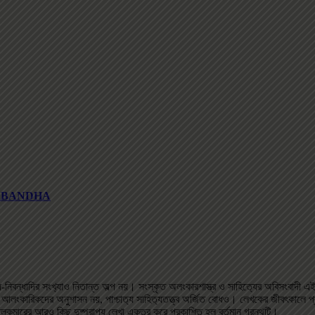
 PRABANDHA
্ধ-নিবন্ধাদির সংখ‌্যাও নিতান্ত অল্প নয়। সংস্কৃত অলংকারশাস্ত্র ও সাহিত‌্যের অবিসংবাদী এ
র আলংকারিকদের অনুশাসন নয়, পাশ্চাত‌্য সাহিত‌্যতত্ত্ব অর্জিত বোধও। লেখকের জীবৎকালে প্
শীলকুমারের আরও কিছু দুষ্প্রাপ‌্য লেখা একত্র করে প্রকাশিত হল বর্তমান গ্রন্থটি।