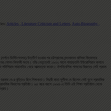
ies:
Articles , Literature Criticism and Letters
,
Auto-Biography ,
্শনে ডিস্টিংশনসহ) উত্তীর্ণ হওয়ার পর চট্টগ্রামের নন্দনকানন বালিকা বিদ‌্যালয়ে
্য সেনের গোপন বিপ্লবী সংঘে। তাঁর নেতৃত্বেই ১৯৩২ সালে পাহাড়তলি ইউরোপিয়ান ক্লাবে
া পটাশিয়াম সায়ানাইড খেয়ে আত্মহত‌্যা করেন। ঔপনিবেশিক শাসনের বিরুদ্ধে সেই প্রথম
া হরনাথ দে-র বৃত্তিও ছিল শিক্ষকতা। বিদুষী মাতা সুশীলা দে ছিলেন সেই যুগে প্রাথমিক
ও প্রাথমিক বিভাগের প্রতিষ্ঠা। ৬৫ বছর বয়সে ১৯৯৪-এ তিনি এই শিক্ষা প্রতিষ্ঠান থেকে
দ্রোহ।