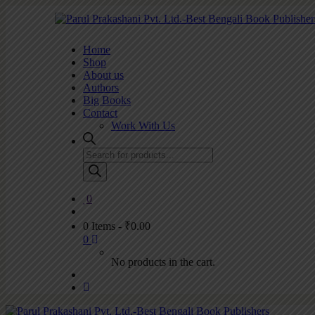
Home
Shop
About us
Authors
Big Books
Contact
Work With Us
Products
search
0
0 Items
-
₹
0.00
0
No products in the cart.