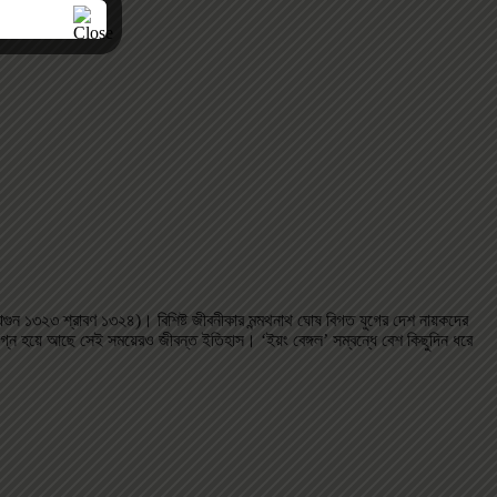
াল্গুন ১৩২৩ শ্রাবণ ১৩২৪)। বিশিষ্ট জীবনীকার মন্মথনাথ ঘোষ বিগত যুগের দেশ নায়কদের
সংলগ্ন হয়ে আছে সেই সময়েরও জীবন্ত ইতিহাস। ‘ইয়ং বেঙ্গল’ সম্বন্ধে বেশ কিছুদিন ধরে