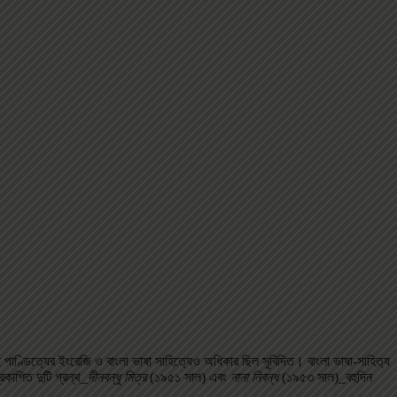
ই পাণ্ডিত‌্যের ইংরেজি ও বাংলা ভাষা সাহিত‌্যেও অধিকার ছিল সুবিদিত। বাংলা ভাষা-সাহিত‌্য
রকাশিত দুটি গ্রন্থ_
দীনবন্ধু মিত্র
(১৯৫১ সাল) এবং
নানা নিবন্ধ
(১৯৫৩ সাল)_বহুদিন