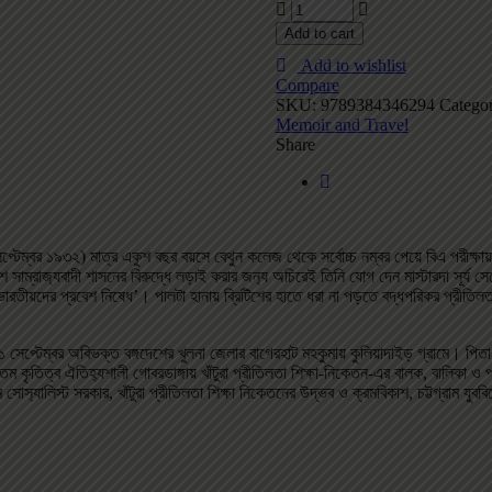
Add to cart
Add to wishlist
Compare
SKU:
9789384346294
Categor
Memoir and Travel
Share
েম্বর ১৯৩২) মাত্র একুশ বছর বয়সে বেথুন কলেজ থেকে সর্বোচ্চ নম্বর পেয়ে বিএ পরীক্ষায় (দর
িটিশ সাম্রাজ‌্যবাদী শাসনের বিরুদ্ধে লড়াই করার জন‌্য অচিরেই তিনি যোগ দেন মাস্টারদা সূর
ারতীয়দের প্রবেশ নিষেধ’। পালটা হানায় ব্রিটিশের হাতে ধরা না পড়তে বদ্ধপরিকর প্রীতিলত
ের ১ সেপ্টেম্বর অবিভক্ত বঙ্গদেশের খুলনা জেলার বাগেরহাট মহকুমায় কুলিয়াদাইড় গ্রামে। পিত
যতম কৃতিত্ব ঐতিহ‌্যশালী গোবরডাঙ্গায় খাঁটুরা প্রীতিলতা শিক্ষা-নিকেতন-এর বালক, বালিকা 
াস‌্যালিস্ট সরকার, খাঁটুরা প্রীতিলতা শিক্ষা নিকেতনের উদ্ভব ও ক্রমবিকাশ, চট্টগ্রাম যুববি