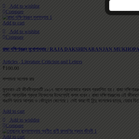
Add to wishlist
Compare
Add to cart
Add to wishlist
Compare
রাজা দক্ষিণারঞ্জন মুখোপাধ্যায় / RAJA DAKSHINARANJAN MUKH
Articles , Literature Criticism and Letters
₹
100.00
সম্পাদনা অলোক রায়
মুল‌্যবান এই জীবনীগ্রন্থটি ১৯১৭
সালে
গ্রন্থাকারে প্রথম প্রকাশিত হয়। রাজা দক্ষিণারঞ্
প্রতি আন্তরিক শ্রদ্ধা নিবেদনের উদ্দেশ‌্যেই কলম ধরেন। রাজা দক্ষিণারঞ্জনের এই জীবন
বাঙালি হৃদয়ে আগ্রহ ও কৌতুহল জেগেছে। সেই কারণেই হিন্দু কলেজের ছাত্র, হেয়ার ডিরোজিও 
Add to cart
Add to wishlist
Compare
Add to cart