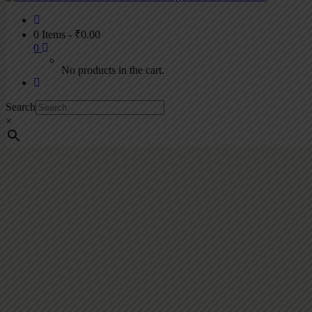
0 Items
-
₹
0.00
0
No products in the cart.
Search
×