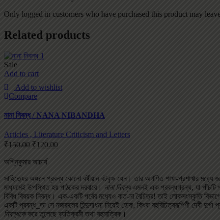
Only logged in customers who have purchased this product may leave
Related products
Sale
Add to cart
Add to wishlist
Compare
নানা নিবন্ধ / NANA NIBANDHA
Articles , Literature Criticism and Letters
₹
150.00
₹
120.00
অগ্নিকুমার আচার্য
সাহিত‌্যের অঙ্গনে প্রবন্ধ কোনো বর্ষীয়ান বটবৃক্ষ যেন। তার অগণিত শাখা-প্রশাখার মধ‌্যে জ্ঞ
মাধ‌্যমেই উপস্থিত হয় পাঠকের দরবারে।
নানা নিবন্ধ
এমনই এক প্রবন্ধগ্রন্থ, যা পাঁচটি
বিবিধ বিষয়ক নিবন্ধ। এক-একটি পর্বের মধ‌্যেও কত-না বৈচিত্র‌! তাই লোকসংস্কৃতি বি
একটি প্রবন্ধ_তা সে নজরুলের হিন্দুসাধনা নিয়েই হোক, কিংবা বহুবিচিত্ররূপিণী দেবী দুর্গা 
নিবন্ধকে
করে তুলেছে ব‌্যতিক্রমী তথা বহুমাত্রিক।