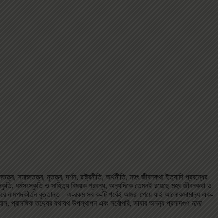
ত্ব, সমাজতত্ত্ব, নৃতত্ত্ব, দর্শন, রাষ্ট্রনীতি, অর্থনীতি, মহৎ জীবনকথা ইত‌্যাদি প্রবন্ধের
ৃতি, ধর্মসংস্কৃতি ও সাহিত‌্য বিষয়ক প্রবন্ধ, অন‌্যদিকে তেমনই রয়েছে মহৎ জীবনকথা ও
করে নামপদকীর্তন বৃত্তান্ত। এ-রকম সব ক-টি পর্বেই আমরা পেয়ে যাই আলোকসামান‌্য এক-
‌্যাস, প্রাসঙ্গিক তথ‌্যের যথাযথ উপস্থাপন এবং সর্বোপরি, ভাষার অনন‌্য প্রসাদগুণ
নানা