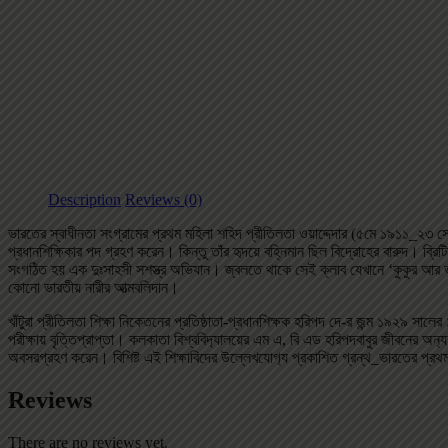
Description
Reviews (0)
ভারতের স্বাধীনতা সংগ্রামের প্রথম মহিলা শহিদ প্রীতিলতা ওয়াদ্দেদার (৫মে ১৯১১_২৩ সেপ্ট
প্রধানশিক্ষিকার পদ গ্রহণ করেন। কিন্তু তাঁর হৃদয়ে বহ্নিমান ছিল বিদ্রোহের বারুদ। ব্র
সংগঠিত হয় এক দুঃসাহসী সশস্ত্র অভিযান। জ্বলতে থাকে সেই ক্লাব যেখানে ‘কুকুর আর ভ
কোনো ভারতীয় নারীর আত্মবলিদান।
খাঁটুরা প্রীতিলতা শিক্ষা নিকেতনের প্রতিষ্ঠাতা-প্রধানশিক্ষক হরিপদ দে-র জন্ম ১৯২৯ সাল
পরীক্ষায় বৃত্তিপ্রাপ্তা। কলকাতা বিশ্ববিদ‌্যালয়ের এম এ, বি এড হরিপদবাবুর জীবনের অন‌্
অবসরগ্রহণ করেন। বিশিষ্ট এই শিক্ষাবিদের উল্লেখযোগ‌্য প্রকাশিত গ্রন্থ_ভারতের প্রথম সে
Reviews
There are no reviews yet.