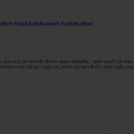
Bandyopadhya‌y Pranit Rani Rasmonir Pratham Jibani
 অভাব আছে তাঁর আপোশহীন জীবনের প্রামাণ‌্য ধারাবিবরণীর। বর্তমান গ্রন্থটি সেই অভাব মেটা
র বিশ্বস্ত ভাষ‌্য তৈরি হতে পেরেছে এবং সেইসঙ্গে তাঁর প্রথম জীবনীও আমরা পেয়েছি হেমচ