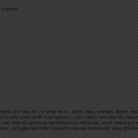
 a review.
ানমূলক এহেন বিষয় নেই। যা আশ্রয় পায় না। সাহিত‌্য, বিজ্ঞান, মনোবিজ্ঞান, শিল্পকলা, প্রত্নতত্
 পর্বে সংকলিত করেছে বাইশটি অন‌ন‌্য প্রবন্ধকে। এখানে একদিকে যেমন আমরা পাই লোকসংস্ক
ভাগে যেমন আমরা পড়ি ব্রাত‌্যজনের প্রাণের উৎসব চড়ক-গাজনের কথা, তেমনই আমাদের মুগ্ধ 
প্রসঙ্গে। অগ্নিকুমার আচার্য লিখিত প্রবন্ধগুলির সহজ-সরল উপস্থাপনভঙ্গি, ক্ষুরধার যুক্তিবিন