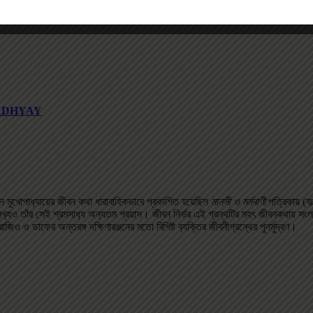
OPADHYAY
জন মুখোপাধ‌্যায়ের জীবন কথা ধারাবাহিকভাবে প্রকাশিত হয়েছিল
মানসী ও মর্মবাণী
পত্রিকায় (ফ
লেখ‌্যও তাঁর সেই শ্রমসাধ‌্য অন‌্যতম প্রয়াস। জীবন নির্ভর এই গ্রন্থটির মহৎ জীবনকথায় 
ও ডাফের অন্তরঙ্গ দক্ষিণারঞ্জনের মতো বিশিষ্ট ব‌্যক্তির জীবনীগ্রন্থের পুনর্মুদ্রণ।