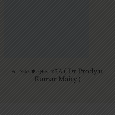
ড . প্রদ্যোৎ কুমার মাইতি ( Dr Prodyat
Kumar Maity )