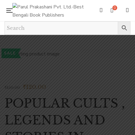
0
SALE
₹
120.00
₹
150.00
POPULAR CULTS ,
LEGENDS AND