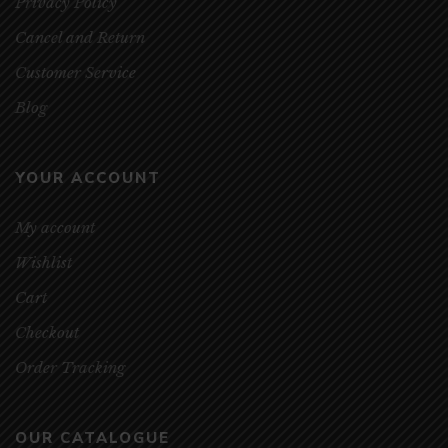
Privacy Policy
Cancel and Return
Customer Service
Blog
YOUR ACCOUNT
My account
Wishlist
Cart
Checkout
Order Tracking
OUR CATALOGUE