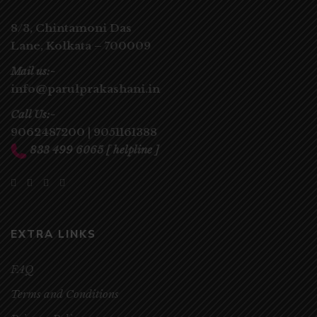
8/3, Chintamoni Das
Lane,
Kolkata – 700009
Mail us:-
info@parulprakashani.in
Call Us:-
9062487200
|
9051161388
833 499 6065
[ helpline ]
EXTRA LINKS
FAQ
Terms and Conditions