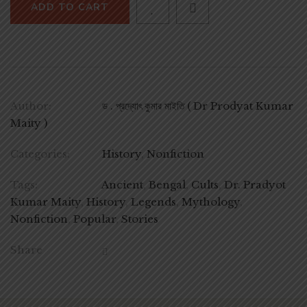
ADD TO CART
Author:
ড . প্রদ্যোৎ কুমার মাইতি ( Dr Prodyat Kumar
Maity )
Categories:
History
,
Nonfiction
Tags:
Ancient
,
Bengal
,
Cults
,
Dr. Pradyot
Kumar Maity
,
History
,
Legends
,
Mythology
,
Nonfiction
,
Popular
,
Stories
Share