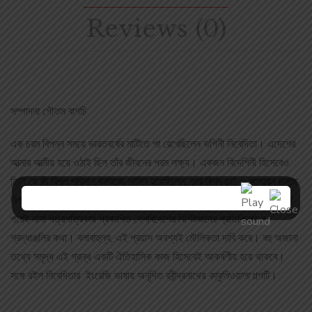
Reviews (0)
সম্পাদনা গৌতম বাগচি
এক চরম বিপন্ন সময়ে ভারতবর্ষের মাটিতে পা রেখেছিলেন ভগিনী নিবেদিতা। এদেশের
আত্মার আত্মীয় হয়ে ওঠাই ছিল তাঁর জীবনের পরম লক্ষ্য। একজন বিদেশিনী হিসেবেও
তিনি যে কী বিপুল পরিমাণ কর্মযজ্ঞে সামিল হয়েছিলেন, তার বিশদ চর্চা ও মূল্যায়ন চলছে
বিগত একশো বছর ধরেই। এই গ্রন্থে প্রতিফলিত হয়েছে তাঁর প্রয়াণের অব্যবহিত
পরেই নানা পত্রপত্রিকায় প্রকাশিত দেশবিদেশের বিশিষ্টজনের প্রতিক্রিয়া ও
শ্রদ্ধাঞ্জলির কথা। বলাবাহুল্য, এই প্রয়াস অবশ্যই মৌলিকতা দাবি করে। বহু অজানা
তথ্যে সমৃদ্ধ এই গ্রন্থ একটি ঐতিহাসিক কাজ হিসেবেই আকর্ষণীয় হয়ে থাকবে।
সঙ্গে রইল নিবেদিতার ইংরেজি ভাষায় অনূদিত রবীন্দ্রনাথের
কাবুলিওয়ালা
গল্পটি।