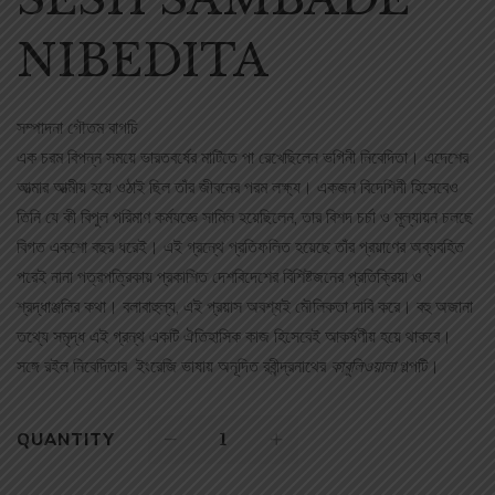
NIBEDITA
সম্পাদনা গৌতম বাগচি
এক চরম বিপন্ন সময়ে ভারতবর্ষের মাটিতে পা রেখেছিলেন ভগিনী নিবেদিতা। এদেশের
আত্মার আত্মীয় হয়ে ওঠাই ছিল তাঁর জীবনের পরম লক্ষ্য। একজন বিদেশিনী হিসেবেও
তিনি যে কী বিপুল পরিমাণ কর্মযজ্ঞে সামিল হয়েছিলেন, তার বিশদ চর্চা ও মূল্যায়ন চলছে
বিগত একশো বছর ধরেই। এই গ্রন্থে প্রতিফলিত হয়েছে তাঁর প্রয়াণের অব্যবহিত
পরেই নানা পত্রপত্রিকায় প্রকাশিত দেশবিদেশের বিশিষ্টজনের প্রতিক্রিয়া ও
শ্রদ্ধাঞ্জলির কথা। বলাবাহুল্য, এই প্রয়াস অবশ্যই মৌলিকতা দাবি করে। বহু অজানা
তথ্যে সমৃদ্ধ এই গ্রন্থ একটি ঐতিহাসিক কাজ হিসেবেই আকর্ষণীয় হয়ে থাকবে।
সঙ্গে রইল নিবেদিতার ইংরেজি ভাষায় অনূদিত রবীন্দ্রনাথের
কাবুলিওয়ালা
গল্পটি।
QUANTITY