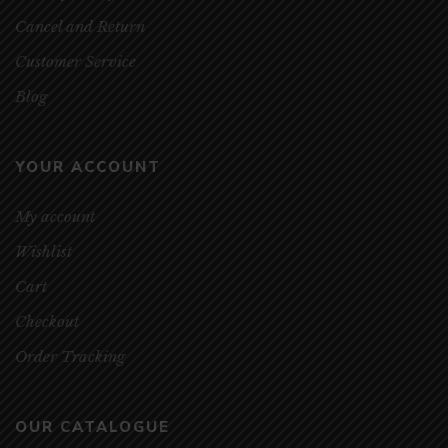
Cancel and Return
Customer Service
Blog
YOUR ACCOUNT
My account
Wishlist
Cart
Checkout
Order Tracking
OUR CATALOGUE