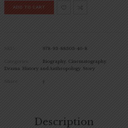
ADD TO CART
SKU:
978-93-88303-40-8
Categories:
Biography
,
Cinematography
,
Drama
,
History and Anthropology
,
Story
Share
Description