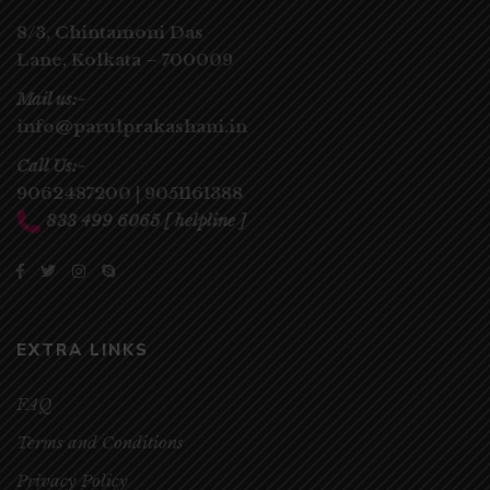
8/3, Chintamoni Das
Lane,
Kolkata – 700009
Mail us:-
info@parulprakashani.in
Call Us:-
9062487200
|
9051161388
833 499 6065
[ helpline ]
EXTRA LINKS
FAQ
Terms and Conditions
Privacy Policy