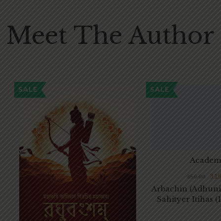
Meet The Author
SALE
SALE
Academ
315
350.00
Arbachin (Adhuni
Sahityer Itihas 