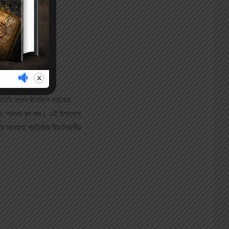
ন, তিনি হলেন ঊনবিংশ শতকের
রাজ, প্রধান রস বার। এই উপন্যাস
র সালফ্যা প্রতিষ্ঠায় বীর শিবালীর