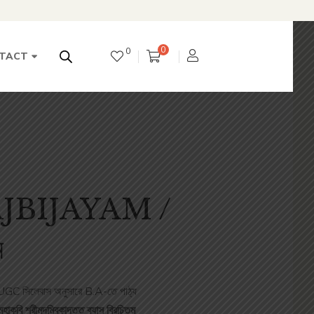
0
0
TACT
JBIJAYAM /
ম
UGC সিলেবাস অনুসারে B.A-তে পাঠ্য
মহাকবি শ্রীমদম্বিকাদত্ত ব্যাস বিরচিতম