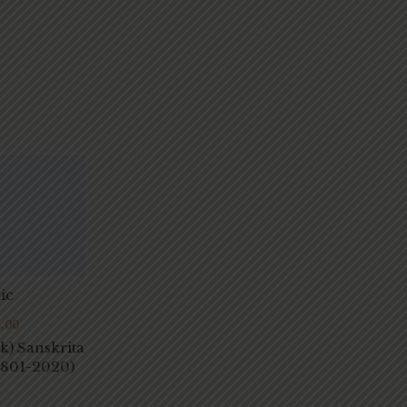
ic
.00
k) Sanskrita
(1801-2020)