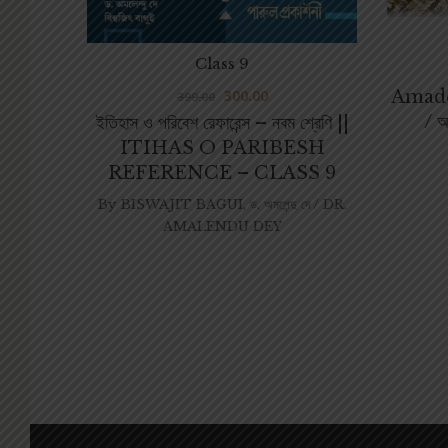
Class 9
Amade
300.00
399.00
/ আ
ইতিহাস ও পরিবেশ রেফারেন্স – নবম শ্রেণি ||
ITIHAS O PARIBESH
REFERENCE – CLASS 9
By
BISWAJIT BAGUI
,
ড. অমলেন্দু দে / DR.
AMALENDU DEY