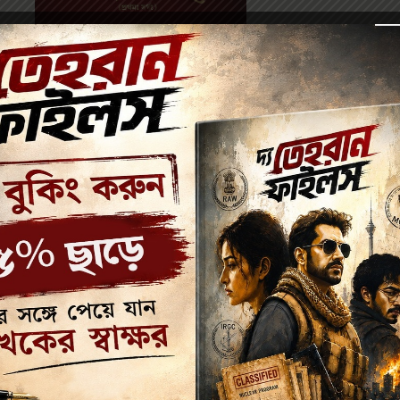
Parul Books
342.00
380.00
RAGHUBANGSHAM / রঘুবংশম্
(প্রথম ꓽ সর্গ ꓽ)