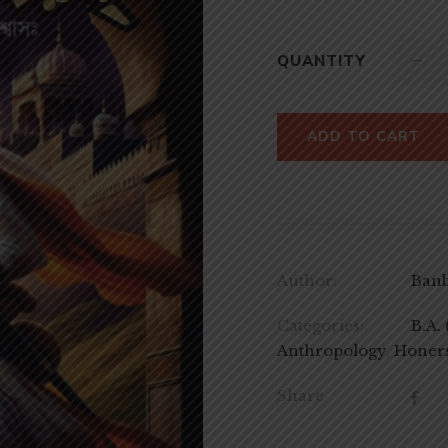
QUANTITY
ADD TO CART
Author:
Banbi
Categories:
B.A.
Anthropology
,
Honer
Share