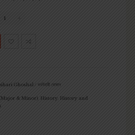
hari Ghoshal / বনবিহারী ঘোষাল
 (Major & Minor)
,
History
,
History and
s