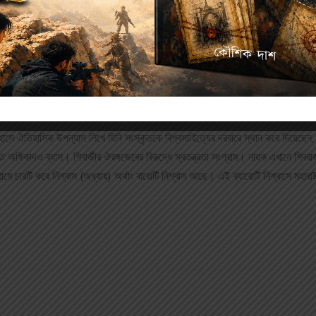
Description
Reviews (0)
ে পাঠ্য
বিরচিতম
হাসে ঐতিহাসিক উপন্যাস লিখে যিনি সংস্কৃতকে বিশ্বসাহিত্যের দরবারে স্থান করে দিয়েছে
িত অঙ্গিকাদও ব্যাস। শিবাজীর ঔরঙ্গজেবের বিরুদ্ধে স্বতন্ত্রতা সংগ্রাম। নায়ক এখানে শিব
রামে চারটি করে নিশ্বাস (অধ্যায়) অর্থাং বারোটি নিশ্বাস আছে। এই ব্যারোটি নিশ্বাসে মহারাষ্ট্