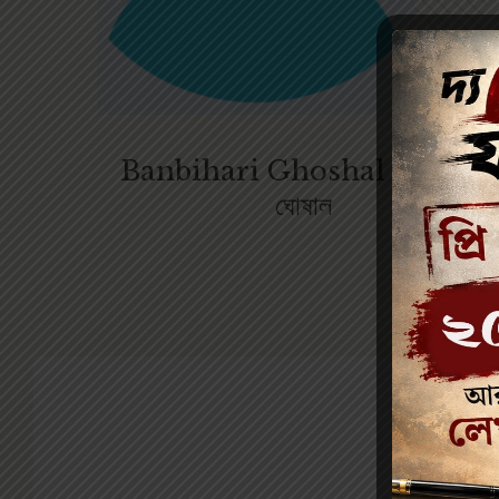
Banbihari Ghoshal / বনবিহারী
ঘোষাল