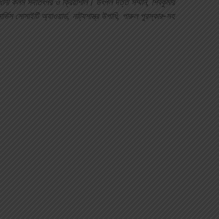
্ধানী কলম সদাতৎপর ও ক্রিয়াশীল। উৎপল দত্ত সম্মান, শিবকুমার
সার্ভিস সোসাইটি অ্যাওয়ার্ড, নাট্যশাস্ত্র উপাধি, পারুল পুরস্কার-সহ