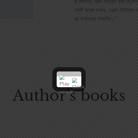
বা কবিতাই হোক-সর্বত্রই তাঁর অনুসন
যোশী স্মারক সম্মান, ওয়ার্ল্ড হিউম্যান 
বহু সম্মাননায় সম্মানিত।"
Author's books