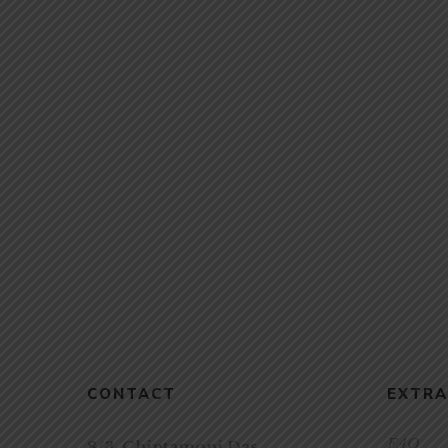
Child Fiction
240.00
300.00
২৫টি ছোটোদের নাটক / 25
TEE CHOTODER
NATOK
CONTACT
EXTRA
FAQ
8/3, Chintamoni Das