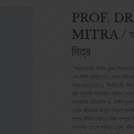
PROF. D
MITRA / অধ্য
মিত্র
"অধ্যাপক ড. দিলীপ কুমার মিত্র (জন্
এক বিশিষ্ট ব্যক্তিত্ব। বাংলা সাহিত্
প্রিয় ছাত্র (এম এ, পিএইচ ডি, ডিপ
তাঁর আধুনিক বিশ্বনাট্য সাহিত্য আন্
সংস্কৃতির ঐতিহাসিক ড. দিলীপ কুমার
ভাষার নাট্যচর্চার বিস্তৃত বিবরণ-সংব
রয়েছে বিভিন্ন বিচিত্র বিষয় সম্পর্কে
গবেষণায়, তা সে অভিধান হোক, সাঁও