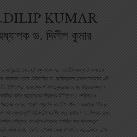
R.DILIP KUMAR
াপক ড. দিলীপ কুমার
ম ৬ জানুয়ারি, ১৯৩৯) শুধু বাংলা নয়, ভারতীয় সংস্কৃতি জগতের
যের অন্যতম শ্রেষ্ঠ ঐতিহাসিক ড. অসিতকুমার বন্দ্যোপাধ্যায়ের এই
 ইন ইটালিয়ান) গবেষণাকর্মে অসিতকুমারের যোগ্য উত্তরসাধক।
তর্জাতিক নাট্য-আন্দোলনের বিকাশের ইতিবৃত্ত। সাহিত্য ও
 মিত্রের অনন্য গ্রন্থ আধুনিক ভারতীয় নাটক। ভারতের বিভিন্ন
লিত এই মহাগ্রন্থটি তাঁকে চিরস্মরণীয় করে রাখবে। ড. মিত্রর মধ্যে
 সীমাহীন কৌতূহল, যা তাঁকে নিরন্তর প্রাণিত করে নিত্যনতুন
তালি নাটক হোক, শ্রুতি-নাটকই হোক বা লাতিন আমেরিকার নাটক