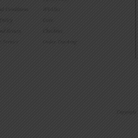
nd Conditions
Wishlist
Policy
Cart
and Return
Checkout
 Service
Order Tracking
Copyright 