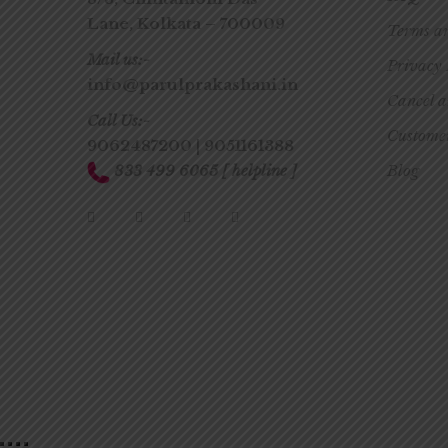
Lane,
Kolkata – 700009
Terms a
Mail us:-
Privacy 
info@parulprakashani.in
Cancel 
Call Us:-
Customer
9062487200
|
9051161388
833 499 6065
[ helpline ]
Blog