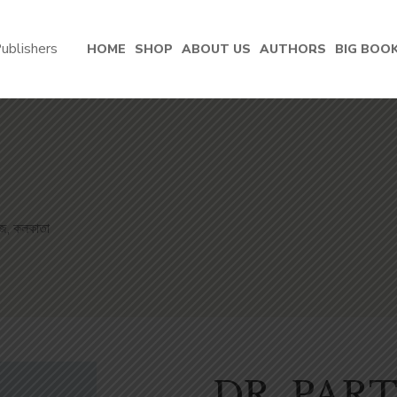
HOME
SHOP
ABOUT US
AUTHORS
BIG BOO
লেজ, কলকাতা
DR. PART