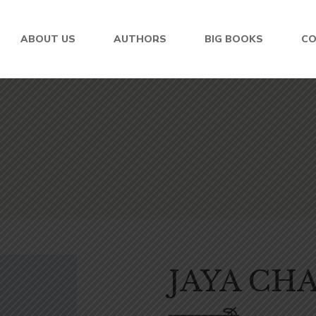
ABOUT US
AUTHORS
BIG BOOKS
C
JAYA CHA