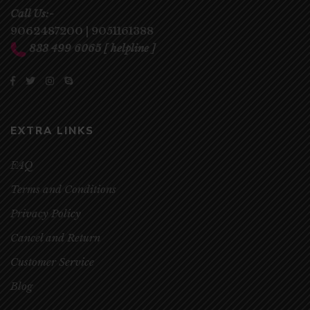
Call Us:-
9062487200
|
9051161388
833 499 6065
[ helpline ]
EXTRA LINKS
FAQ
Terms and Conditions
Privacy Policy
Cancel and Return
Customer Service
Blog