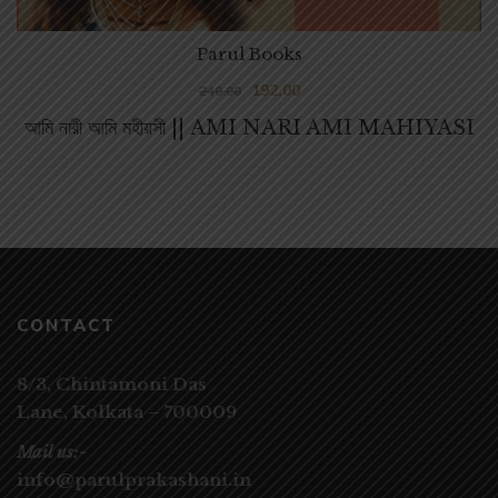
Parul Books
192.00
240.00
আমি নারী আমি মহীয়সী || AMI NARI AMI MAHIYASI
CONTACT
8/3, Chintamoni Das
Lane,
Kolkata – 700009
Mail us:-
info@parulprakashani.in