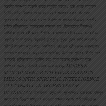
ভারতীয় ভাষা-সহ ইংরেজি ভাষায় অনুদিত হয়েছে। তাঁর লেখার অন্যতম
বৈশিষ্ট্য জটিল বিষয়কে সহজসরল ভাবে উপস্থাপন করা। তাঁর লেখা
গ্রন্থগুলোর মধ্যে অন্যতম হল- উপনিষদের ভাবনায় গীতাঞ্জলি, মার্কসীয়
দৃষ্টিতে রবীন্দ্রকাব্য, মহাকাব্যের অস্ত্রভাণ্ডার, বিবেকানন্দের শিক্ষাদর্পণ,
সাঙ্গীতিক মূর্ছনায় রবীন্দ্রনাথ, উপনিষদের আলোকে রবীন্দ্র মনন, ধর্মের উৎস
সন্ধানে, বাংলা প্রবাদ, সম্ভবামী যুগে যুগে, মুক্ত পুরুষ স্বামী বিবেকানন্দ,
শ্রীশ্রী রামকৃষ্ণ অমৃত কথা, উপনিষদের আলোকে রবীন্দ্রকাব্য, মহাকাব্যের
অন্তরালে জন্মরহস্য, অন্য চোখে মহাভারত, উপেক্ষিত শ্রীকৃষ্ণকীর্তন, দেব
সংস্কৃতি, রবীন্দ্রনাথের প্রেমিকা ঋতু, মুঘল হারেমের সুন্দরী-সহ প্রায়
অর্ধশতক গ্রন্থ। ইংরেজি ভাষায় রচনা করেছেন MODERN
MANAGEMENT WITH VIVEKANANDA'S
PHILOSOPHY, SPIRITUAL INTELLIGENCE
GEETANJALI AN ARCHETYPE OF
UPANISHAD পাঠকমহলে আদৃত এবং প্রশংসিত। তাঁর রচিত বিভিন্ন
গ্রন্থ দেশ-বিদেশে সমাদৃত। কলকাতা সংস্কৃত কলেজ ও বিশ্ববিদ্যালয়
থেকে তাঁর গবেষণাধর্মী কাজের জন্য তাঁকে বিদ্যাসাগর স্মারক সম্মান প্রদান