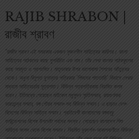
RAJIB SHRABON |
রাজীব শ্রাবণ
"রাজীব শ্রাবণ এই সময়কার একজন সৃজনশীল সাহিত্যের কারিগর। বাংলা
সাহিত্যের পাঠকদের কাছে সুপরিচিত এক নাম। তাঁর লেখা বাংলার পাঠককুলের
কাছে সমাদৃত ও প্রশংসিত। মাতৃভাষার উপর ভালোবাসা শৈশবের আঁতুড়ঘর
থেকে। অধুনা বিলুপ্ত যুগান্তর পত্রিকায় 'শিশুদের পাততাড়ি' বিভাগে লেখার
মাধ্যমে সাহিত্যচর্চার সূত্রপাত। বিভিন্ন পত্রপত্রিকায় নিয়মিত কলম
ধরেন। ইতিমধ্যে পেয়েছেন মাইকেল মধুসুদন স্মৃতিসম্মান, রায়গুণাকর
ভারতচন্দ্র সম্মান, বঙ্গ গৌরব সম্মান-সহ বিভিন্ন সম্মান। এ ছাড়াও দেশ-
বিদেশের বিভিন্ন সাহিত্য সম্মান। প্রতিবেশী বাংলাদেশের বঙ্গবন্ধু
ফাউন্ডেশনের বিশেষ উপদেষ্টা পর্যদের সদস্য। পেয়েছেন বাংলাদেশ শিশু
সাহিত্য সংসদ থেকে বিশেষ সম্মান। নিয়মিত দূরদর্শন-আকাশবাণীতে বিভিন্ন
আলোচনায় অংশগ্রহণ করেন। ইতিমধ্যে তাঁর লেখা বাংলা বই বিভিন্ন