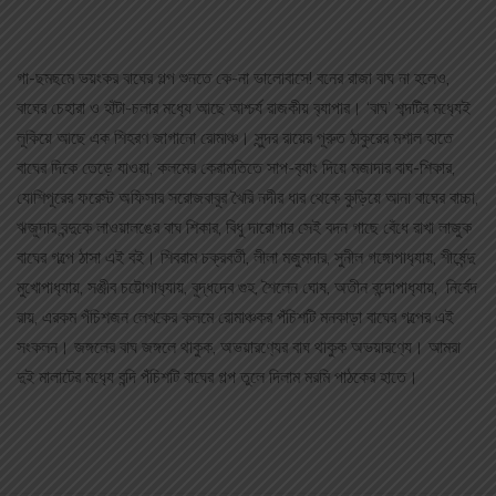
গা-ছমছমে ভয়ংকর বাঘের গল্প শুনতে কে-না ভালোবাসে! বনের রাজা বাঘ না হলেও,
বাঘের চেহারা ও হাঁটা-চলার মধ‌্যে আছে আশ্চর্য রাজকীয় ব‌্যাপার। ‌‘বাঘ’ শব্দটির মধ‌্যেই
লুকিয়ে আছে এক শিহরণ জাগানো রোমাঞ্চ। সুন্দর রায়ের পুরুত ঠাকুরের মশাল হাতে
বাঘের দিকে তেড়ে যাওয়া, কলমের কেরামতিতে সাপ-ব‌্যাং দিয়ে মজাদার বাঘ-শিকার,
যোশিপুরের ফরেস্ট অফিসার সরোজবাবুর খৈরি নদীর ধার থেকে কুড়িয়ে আনা বাঘের বাচ্চা,
ঋজুদার বন্দুকে লাওয়ালঙের বাঘ শিকার, বিধু দারোগার সেই বদন গাছে বেঁধে রাখা লাজুক
বাঘের গল্পে ঠাসা এই বই। শিবরাম চক্রবর্তী, লীলা মজুমদার, সুনীল গঙ্গোপাধ‌্যায়, শীর্ষেন্দু
মুখোপাধ‌্যায়, সঞ্জীব চট্টোপাধ‌্যায়, বুদ্ধদেব গুহ, শৈলেন ঘোষ, অতীন বন্দোপাধ‌্যায়, নির্বেদ
রায়, এরকম পঁচিশজন লেখকের কলমে রোমাঞ্চকর পঁচিশটি মনকাড়া বাঘের গল্পের এই
সংকলন। জঙ্গলের বাঘ জঙ্গলে থাকুক, অভয়ারণ‌্যের বাঘ থাকুক অভয়ারণ‌্যে। আমরা
দুই মালাটের মধ‌্যে বন্দি পঁচিশটি বাঘের গল্প তুলে দিলাম মরমি পাঠকের হাতে।