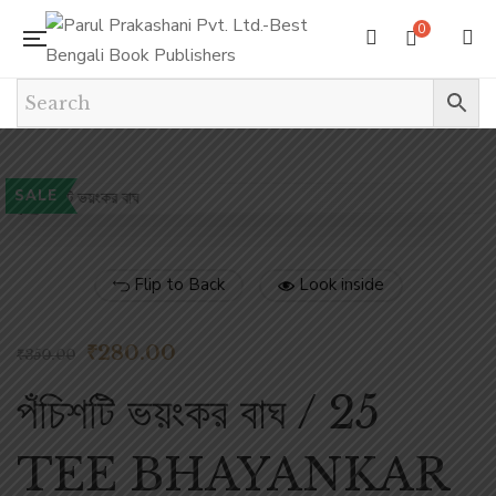
0
SALE
Flip to Back
Look inside
₹
280.00
₹
350.00
পঁচিশটি ভয়ংকর বাঘ / 25
TEE BHAYANKAR