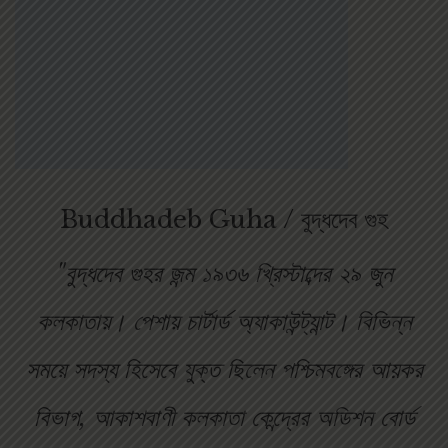
Buddhadeb Guha / বুদ্ধদেব গুহ
"বুদ্ধদেব গুহর জন্ম ১৯৩৬ খ্রিস্টাব্দের ২৯ জুন
কলকাতায়। পেশায় চার্টার্ড অ্যাকাউন্ট্যান্ট। বিভিন্ন
সময়ে সদস্য হিসেবে যুক্ত ছিলেন পশ্চিমবঙ্গের আয়কর
বিভাগ, আকাশবাণী কলকাতা কেন্দ্রের অডিশন বোর্ড