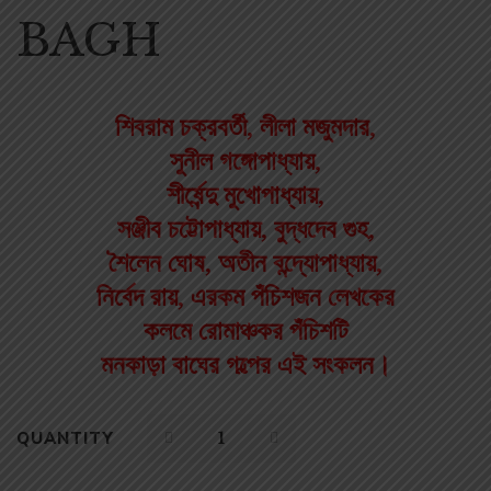
BAGH
শিবরাম চক্রবর্তী, লীলা মজুমদার,
সুনীল গঙ্গোপাধ্যায়,
শীর্ষেন্দু মুখোপাধ্যায়,
সঞ্জীব চট্টোপাধ্যায়, বুদ্ধদেব গুহ,
শৈলেন ঘোষ, অতীন বন্দ্যোপাধ্যায়,
নির্বেদ রায়, এরকম পঁচিশজন লেখকের
কলমে রোমাঞ্চকর পঁচিশটি
মনকাড়া বাঘের গল্পের এই সংকলন।
QUANTITY