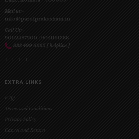
Mail us:-
info@parulprakashani.in
Call Us:-
9062487200
|
9051161388
833 499 6065
[ helpline ]
EXTRA LINKS
FAQ
Terms and Conditions
Privacy Policy
Cancel and Return