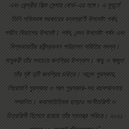
এবং কেন্দ্রীয় ফিল্ম সেন্সার বোর্ড-এর সঙ্গে। এ মুহূর্তে
তিনি পশ্চিমবঙ্গ সরকারের বন্যপ্রাণী উপদেষ্টা পর্ষদ,
পর্যটন বিভাগের উপদেষ্ট। পর্ষদ, নন্দন উপদেষ্টা পর্ষদ এবং
বিশ্বভারতীর রবীন্দ্রভবন পরিচালন সমিতির সদস্য।
মাধুকরী তাঁর সবচেয়ে জনপ্রিয় উপন্যাস। ঋভু ও ঋজুদা
তাঁর সৃষ্ট দুটি জনপ্রিয় চরিত্র। আনন্দ পুরস্কার,
শিরোমণি পুরস্কার ও শরৎ পুরস্কার-সহ বহুসম্মাননায়
সম্মানিত। কথাসাহিত্যিক ছাড়াও সংগীতশিল্পী ও
চিত্রশিল্পী হিসেবে রয়েছে তাঁর স্বতন্ত্র পরিচয়। ২০২১