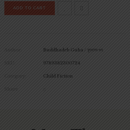
ADD TO CART
Author:
Buddhadeb Guha / বুদ্ধদেব গুহ
SKU:
9789382300724
Category:
Child Fiction
Share