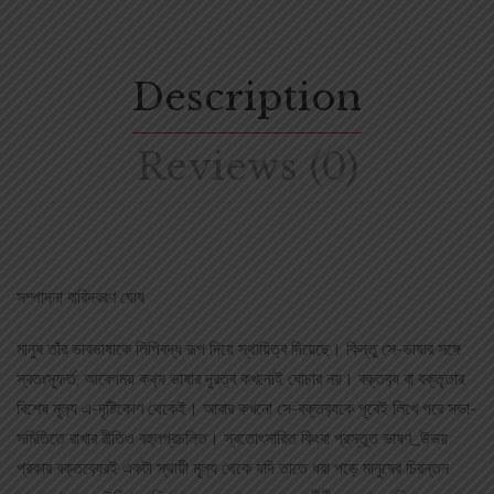
Description
Reviews (0)
সম্পাদনা বারিদবরণ ঘোষ
মানুষ তাঁর ভাবভাষাকে লিপিবদ্ধ রূপ দিয়ে স্থায়িত্ব দিয়েছে। কিন্তু সে-ভাষার সঙ্গে
স্বতঃস্ফূর্ত, আবেগময় কথ‌্য ভাষার দূরত্ব কখনোই ঘোচার নয়। বক্তব‌্য বা বক্তৃতার
বিশেষ মূল‌্য এ-দৃষ্টিকোণ থেকেই। আবার কখনো সে-বক্তব‌্যকে পূর্বেই লিখে পরে সভা-
সমিতিতে রাখার রীতিও বহুলপ্রচলিত। স্বতোৎসারিত কিংবা প্রস্তুত ভাষণ_উভয়
প্রকার বক্তব‌্যেরই একটা স্থায়ী মূল‌্য থেকে যদি তাতে ধরা পড়ে মানুষের চিরন্তন