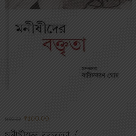
₹
400.00
₹
500.00
মনীষীদের বক্তৃতা /