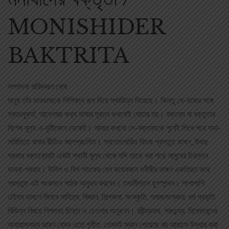
MONISHIDER
BAKTRITA
সম্পাদনা বারিদবরণ ঘোষ
মানুষ তাঁর ভাবভাষাকে লিপিবদ্ধ রূপ দিয়ে স্থায়িত্ব দিয়েছে। কিন্তু সে-ভাষার সঙ্গে
স্বতঃস্ফূর্ত, আবেগময় কথ‌্য ভাষার দূরত্ব কখনোই ঘোচার নয়। বক্তব‌্য বা বক্তৃতার
বিশেষ মূল‌্য এ-দৃষ্টিকোণ থেকেই। আবার কখনো সে-বক্তব‌্যকে পূর্বেই লিখে পরে সভা-
সমিতিতে রাখার রীতিও বহুলপ্রচলিত। স্বতোৎসারিত কিংবা প্রস্তুত ভাষণ_উভয়
প্রকার বক্তব‌্যেরই একটা স্থায়ী মূল‌্য থেকে যদি তাতে ধরা পড়ে মানুষের চিরন্তন
ভাবনা-প্রবাহ। উনিশ ও বিশ শতকের বেশ কয়েকজন মনীষীর ভাষণ একত্রিত করে
প্রস্তুত এই সংকলনে পাঠক অনুভব করবেন। তদানীন্তন যুগস্পন্দন। পাশাপাশি
এইসব ভাষণে মিলবে সাহিত‌্য, বিজ্ঞান, শিল্পকলা, সংস্কৃতি, সমাজসংস্কার, ধর্ম প্রভৃতি
বিভিন্ন বিষয়ে শিক্ষাবহ চিন্তা ও চেতনার অনুরণন। রবীন্দ্রনাথ, শরৎচন্দ্র, বিবেকানন্দের
অনায়াসলভ‌্য ভাষণ যেমন এতে গৃহীত, তেমনই স্থান পেয়েছে বহু আয়াসে উদ্ধার করা