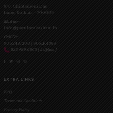
8/3, Chintamoni Das
Lane,
Kolkata – 700009
Mail us:-
info@parulprakashani.in
Call Us:-
9062487200
|
9051161388
833 499 6065
[ helpline ]
EXTRA LINKS
FAQ
Terms and Conditions
Privacy Policy