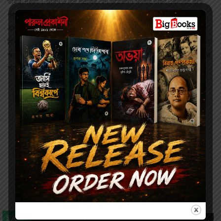
ভাবনা-প্রবাহ। উনিশ ও বিশ শতকের বেশ কয়েকজন মনীষীর ভাষণ একত্রিত করে
প্রস্তুত এই সংকলনে পাঠক অনুভব করবেন। তদানীন্তন যুগস্পন্দন। পাশাপাশি
এইসব ভাষণে মিলবে সাহিত‌্য, বিজ্ঞান, শিল্পকলা, সংস্কৃতি, সমাজসংস্কার, ধর্ম প্রভৃতি
বিভিন্ন বিষয়ে শিক্ষাবহ চিন্তা ও চেতনার অনুরণন। রবীন্দ্রনাথ, শরৎচন্দ্র, বিবেকানন্দের
অনায়াসলভ‌্য ভাষণ যেমন এতে গৃহীত, তেমনই স্থান পেয়েছে বহু আয়াসে উদ্ধার করা
অনেক খ‌্যাতনামা ব‌্যক্তিত্বের দুষ্প্রাপ‌্য ভাষণও।
Related products
SALE