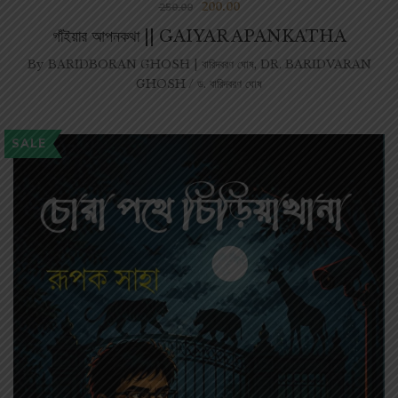
200.00
250.00
গাঁইয়ার আপনকথা || GAIYAR APANKATHA
By
BARIDBORAN GHOSH | বারিদবরণ ঘোষ
,
DR. BARIDVARAN
GHOSH / ড. বারিদবরণ ঘোষ
SALE