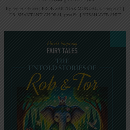
By
অধ্যাপক সার্থক মন্ডল | PROF. SARTHAK MONDAL
,
ড. শান্তনু ঘোড়াই |
DR. SHANTANU GHORAI
,
বুদ্ধদেব শিট || BUSSHADEB SHIT