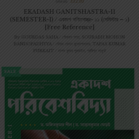
332.00
390.00
EKADASH GANITSHASTRA-11
(SEMESTER-I) / একাদশ গণিতশাস্ত্র- ১১ (সেমিস্টার – ১)
[Free Reference]
By
GOURDAS SAHA / গৌরদাস সাহা
,
SOURABH MOHON
BANDOPADHYYA / সৌরভ মোহন বন্দ্যোপাধ্যায়
,
TAPAS KUMAR
PURKAIT / তাপস কুমার পুরকাইত
,
প্রদীপ্ত সাধুখাঁ
SALE