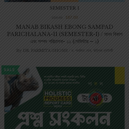
SEMESTER 1
187.00
220.00
MANAB BIKASH EBONG SAMPAD
PARICHALANA-11 (SEMESTER-I) / মানব বিকাশ
এবং সম্পদ পরিচালনা- ১১ (সেমিস্টার – ১)
By
DR. PARMITA GHOSH / ড. পারমিতা ঘোষ
,
ঋত্বিকা চ্যাটার্জী
SALE