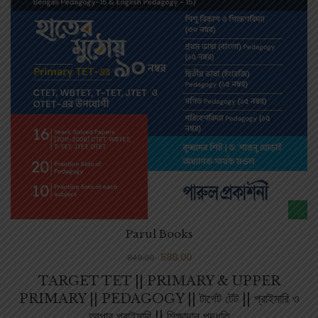
Parul Books
588.00
840.00
TARGET TET || PRIMARY & UPPER
PRIMARY || PEDAGOGY || টার্গেট টেট || প্রাইমারি ও
আপার প্রাইমারি || শিক্ষাদান পদ্ধতি