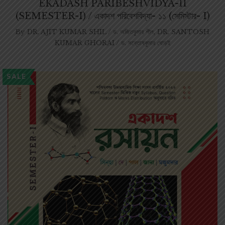
EKADASH PARIBESHVIDYA-11
(SEMESTER-I) / একাদশ পরিবেশবিদ্যা- ১১ (সেমিস্টার- I)
By
DR. AJIT KUMAR SHIL / ড. অজিতকুমার শীল
,
DR. SANTOSH
KUMAR GHORAI / ড. সন্তোষকুমার ঘোড়ই
SALE