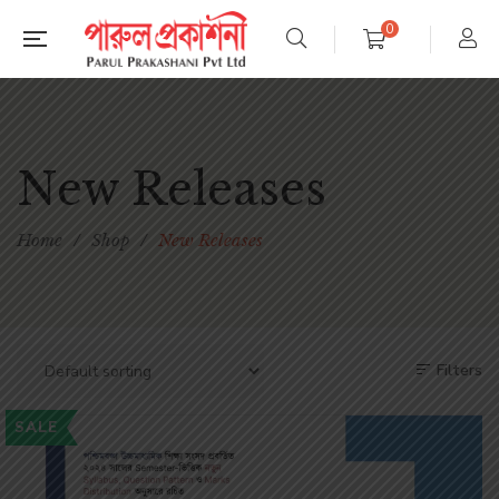
0
New Releases
Home
/
Shop
/
New Releases
Filters
SALE