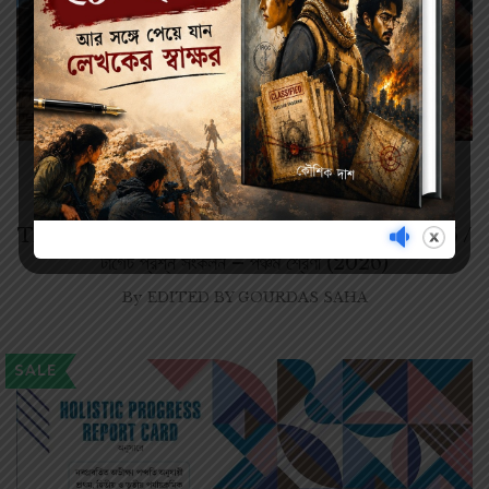
Class 5
256.00
320.00
TARGET PRASHNA SANKALAN- CLASS 5 /
টার্গেট প্রশ্ন সংকলন – পঞ্চম শ্রেণী (2026)
By
EDITED BY GOURDAS SAHA
SALE