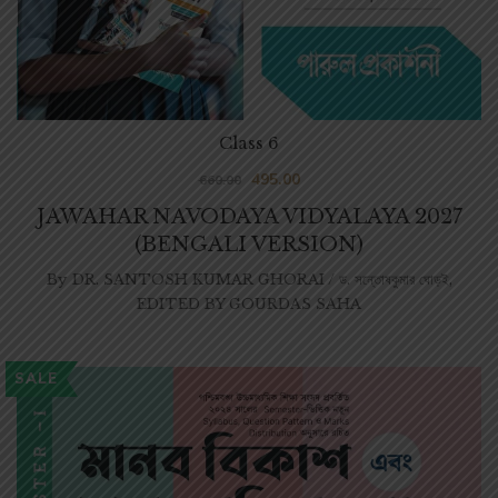
Class 6
495.00
660.00
JAWAHAR NAVODAYA VIDYALAYA 2027
(BENGALI VERSION)
By
DR. SANTOSH KUMAR GHORAI / ড. সন্তোষকুমার ঘোড়ই
,
EDITED BY GOURDAS SAHA
SALE