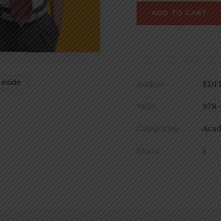
ADD TO CART
 inside
Author:
EDI
SKU:
978-
Categories:
Aca
Share