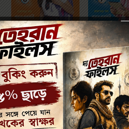
Class 
Class 8
396
432.00
660.00
720.00
পারুল ছাত্রবন্ধু || সপ্ত
পারুল ছাত্রবন্ধু || অষ্টম শ্রেণী || PARUL
CHHATRABANDHU
CHHATRABANDHU || CLASS
– 7 || NEW 
– 8 || NEW EDITION