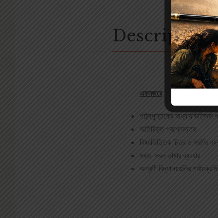
Description
একনজরে
পাঠ্যপুস্তকের অধ্যায়ভিত্তিক প
অতিরিক্ত প্রশ্নোত্তর
বিষয়ভিত্তিক চিত্র ও সরণির ব্য
সহজ-সরল ভাষার ব্যবহার
অগ্রণী বিদ্যালয়গুলির পর্যায়ক্রম