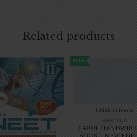
Related products
SALE
Children Books
84.00
120.00
PARUL HANDWRI
BOOK – NEW EDI