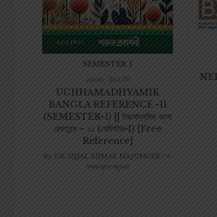
SEMESTER 1
NEE
154.00
220.00
UCHHAMADHYAMIK
BANGLA REFERENCE -11
(SEMESTER-I) || উচ্চমাধ্যমিক বাংলা
রেফারেন্স – ১১ (সেমিস্টার-I) [Free
Reference]
By
DR. UJJAL KUMAR MAJUMDER / ড.
উজ্জ্বলকুমার মজুমদার