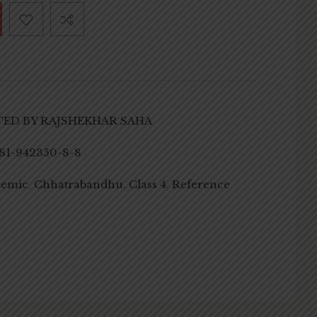
TED BY RAJSHEKHAR SAHA
81-942350-8-8
demic
,
Chhatrabandhu
,
Class 4
,
Reference