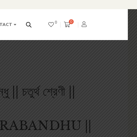
0
0
TACT
ধু || চতুর্থ শ্রেণী ||
RABANDHU ||