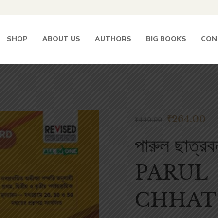
SHOP
ABOUT US
AUTHORS
BIG BOOKS
CON
₹
264.00
₹
440.00
পারুল ছাত্রবন্
PARUL
CHHAT