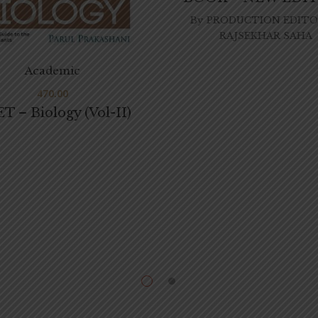
By
PRODUCTION EDITO
RAJSEKHAR SAHA
Academic
470.00
T – Biology (Vol-II)