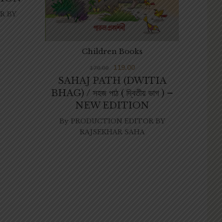
R BY
By
TIR
Children Books
119.00
170.00
SAHAJ PATH (DWITIA
BHAG) / সহজ পাঠ ( দ্বিতীয় ভাগ ) –
NEW EDITION
By
PRODUCTION EDITOR BY
RAJSEKHAR SAHA