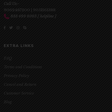
Call Us:-
9062487200
|
9051161388
833 499 6065
[ helpline ]
EXTRA LINKS
FAQ
Terms and Conditions
Privacy Policy
Cancel and Return
Customer Service
Blog