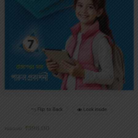
Flip to Back
Look inside
₹
396.00
₹
660.00