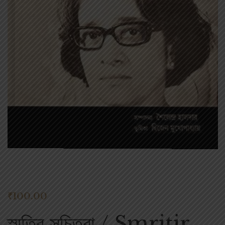
₹
100.00
স্মৃতির সুচিত্রা / Smritir