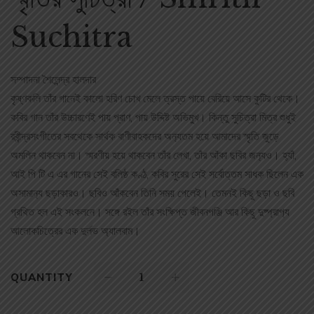
Suchitra
সম্পাদনা শৈলেন্দ্র হালদার
কৃষ্ণকলি তাঁর গানেই কালো হরিণ চোখ মেলে ত্রস্ত পায়ে বেরিয়ে আসে কুটির থেকে।
কবির গান তাঁর উচ্চারণেই পায় প্রাণ, পায় উদ্দিষ্ট অভিমুখ। কিন্তু সুচিত্রা মিত্র শুধুই
রবীন্দ্রসংগীতের সবথেকে সার্থক বাণীবাহকদের অন‌্যতম হয়ে আমাদের স্মৃতি জুড়ে
অমলিন থাকবেন না। স্মরণীয় হয়ে থাকবেন তাঁর লেখা, তাঁর আঁকা ছবির জন‌্যও। হ‌্যাঁ,
আই পি টি এ এর গানের সেই বলিষ্ঠ কণ্ঠ, কবির সুরের সেই সর্বোত্তম সাধক ছিলেন এক
অসামান‌্য ছড়াকারও। ছবিও আঁকবেন তিনি সময় পেলেই। তেমনই কিছু ছড়া ও ছবি
গ্রথিত হল এই সংকলনে। সঙ্গে রইল তাঁর সংক্ষিপ্ত জীবনপঞ্জি আর কিছু দুষ্প্রাপ‌্য
আলোকচিত্রের এক দুর্লভ অ‌্যালব‌াম।
QUANTITY