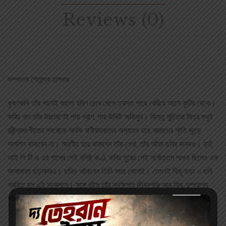
Reviews (0)
সম্পাদনা শৈলেন্দ্র হালদার
কৃষ্ণকলি তাঁর গানেই কালো হরিণ চোখ মেলে ত্রস্ত পায়ে বেরিয়ে আসে কুটির থেকে।
কবির গান তাঁর উচ্চারণেই পায় প্রাণ, পায় উদ্দিষ্ট অভিমুখ। কিন্তু সুচিত্রা মিত্র শুধুই
রবীন্দ্রসংগীতের সবথেকে সার্থক বাণীবাহকদের অন‌্যতম হয়ে আমাদের স্মৃতি জুড়ে
অমলিন থাকবেন না। স্মরণীয় হয়ে থাকবেন তাঁর লেখা, তাঁর আঁকা ছবির জন‌্যও। হ‌্যাঁ,
আই পি টি এ এর গানের সেই বলিষ্ঠ কণ্ঠ, কবির সুরের সেই সর্বোত্তম সাধক ছিলেন এক
অসামান‌্য ছড়াকারও। ছবিও আঁকবেন তিনি সময় পেলেই। তেমনই কিছু ছড়া ও ছবি
গ্রথিত হল এই সংকলনে। সঙ্গে রইল তাঁর সংক্ষিপ্ত জীবনপঞ্জি আর কিছু দুষ্প্রাপ‌্য
আলোকচিত্রের এক দুর্লভ অ‌্যালব‌াম।