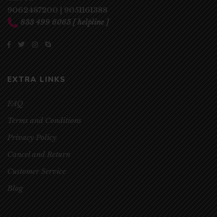
9062487200
|
9051161388
833 499 6065
[ helpline ]
EXTRA LINKS
FAQ
Terms and Conditions
Privacy Policy
Cancel and Return
Customer Service
Blog