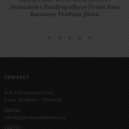
Hemcandra Bandyopadhya‌y Pranit Rani
Rasmonir Pratham Jibani
CONTACT
8/3, Chintamoni Das
Lane,
Kolkata – 700009
Mail us:-
info@parulprakashani.in
Call Us:-