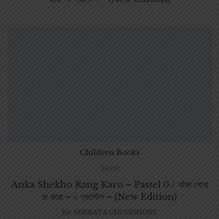
Children Books
90.00
Anka Shekho Rang Karo – Pastel 0 / আঁকা শেখো
রং করো – ০ প্যাস্টেল – (New Edition)
By
SUBRATA CHOUDHURY