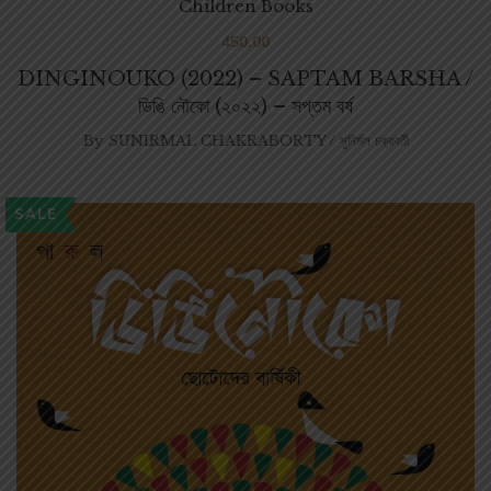
Children Books
450.00
DINGINOUKO (2022) – SAPTAM BARSHA /
ডিঙি নৌকো (২০২২) – সপ্তম বর্ষ
By
SUNIRMAL CHAKRABORTY / সুনির্মল চক্রবর্তী
SALE