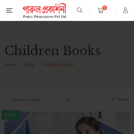
0
Children Books
Home
/
Shop
/
Children Books
Filters
SALE