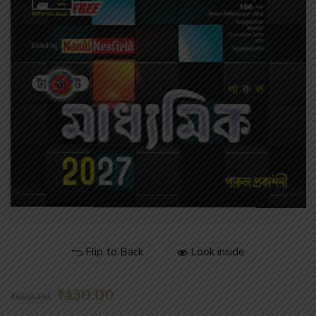
Flip to Back
Look inside
₹
450.00
₹
600.00