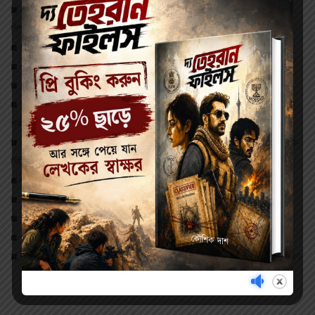
■ মাধ্যমিক পরীক্ষায় প্রতিটি বিষয়ে কী করে নম্বর বাড়ানো যায়-এ সম্পর্কে বিশেষজ্ঞ
শিক্ষকদের গুরুত্বপূর্ণ নির্দেশিকা
■ বিভিন্ন বিষয়ের গুরুত্বপূর্ণ তথ্য মনে রাখার স্মৃতি-সহায়ক সূত্র
■ প্রতিটি বিষয়ে ‘শব্দজব্দ’
■ গণিত অংশে ‘মগজগুরু’ শিরোনামে বুদ্ধিদীপ্ত অঙ্ক ও তার সমাধান
■ বিভিন্ন খ্যাতনামা বিদ্যালয় কর্তৃক গৃহীত 2025 সালের প্রথম ও দ্বিতীয়
পর্যায়ক্রমিক মূল্যায়নের প্রশ্নপত্র
■ পর্ষদ প্রদত্ত প্রশ্নকাঠামো অনুযায়ী বিভিন্ন খ্যাতনামা বিদ্যালয়ের অভিজ্ঞ শিক্ষক-
শিক্ষিকা
■ দ্বারা রচিত Suggestive Model Question Sets
■ 2017-2026 সাল পর্যন্ত প্রতিটি মাধ্যমিক পরীক্ষার প্রশ্নপত্র
■ প্রতিটি বিষয়ের ওপর গুরুত্বপূর্ণ Suggestions : 2027
■ প্রতিটি প্রশ্নপত্রের MCQ ও VSA Type প্রশ্নের উত্তর
■ ভূগোল বিষয়ের টেস্ট ও ফাইনাল পরীক্ষার নমুনা প্রশ্নপত্রের মানচিত্র চিহ্নিতকরণ