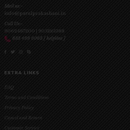
Mail us:-
info@parulprakashani.in
Call Us:-
9062487200
|
9051161388
833 499 6065
[ helpline ]
EXTRA LINKS
FAQ
Terms and Conditions
Privacy Policy
Cancel and Return
Customer Service