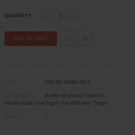
QUANTITY
ADD TO CART
SKU:
978-93-86186-62-1
Categories:
Books of special
,
Class 10
,
Madhyamik Test Paper
,
Parul Books
,
Target
Share