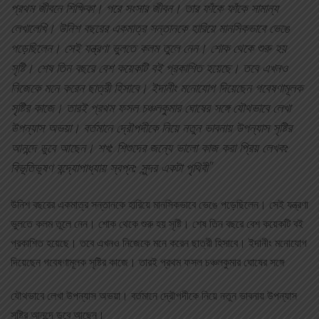
প্রথম জীবনে শিক্ষিকা। পরে সংসার জীবন। তার ফাঁকে ফাঁকে সামান্য
লেখালেখি। উনিশ বছরের একমাত্র সন্তানকে হারিয়ে মানসিকভাবে ভেঙে
পড়েছিলেন। সেই যন্ত্রণা ভুলতে কলম তুলে নেন। শোক থেকে শুরু হয়
সৃষ্টি। শেষ তিন বছরে বেশ কয়েকটি বই প্রকাশিত হয়েছে। তবে এখনও
নিজেকে মনে করেন ছাত্রী হিসাবে। ইদানীং মনোযোগ দিয়েছেন গবেষণামূলক
সৃষ্টির কাজে। তারই প্রথম ফসল চঞ্চলকুমার ঘোষের সঙ্গে যৌথভাবে লেখা
উপন্যাস অভয়া। বর্তমানে দ্রৌপদীকে নিয়ে নতুন ভাবনায় উপন্যাস সৃষ্টির
আনন্দে ডুবে আছেন। শখ: শিশুদের জন্যে ভালো কাজ করা প্রিয় লেখক:
বিভূতিভূষণ বন্দ্যোপাধ্যায় স্বপ্ন: সুন্দর একটা পৃথিবী"
উনিশ বছরের একমাত্র সন্তানকে হারিয়ে মানসিকভাবে ভেঙে পড়েছিলেন। সেই যন্ত্রণা
ভুলতে কলম তুলে নেন। শোক থেকে শুরু হয় সৃষ্টি। শেষ তিন বছরে বেশ কয়েকটি বই
প্রকাশিত হয়েছে। তবে এখনও নিজেকে মনে করেন ছাত্রী হিসাবে। ইদানীং মনোযোগ
দিয়েছেন গবেষণামূলক সৃষ্টির কাজে। তারই প্রথম ফসল চঞ্চলকুমার ঘোষের সঙ্গে
যৌথভাবে লেখা উপন্যাস অভয়া। বর্তমানে দ্রৌপদীকে নিয়ে নতুন ভাবনায় উপন্যাস
সৃষ্টির আনন্দে ডুবে আছেন।