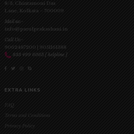
8/3, Chintamoni Das
Lane,
Kolkata – 700009
Mail us:-
info@parulprakashani.in
Call Us:-
9062487200
|
9051161388
833 499 6065
[ helpline ]
EXTRA LINKS
FAQ
Terms and Conditions
Privacy Policy