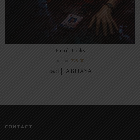
Parul Books
225.00
300.00
অভয়া || ABHAYA
CONTACT