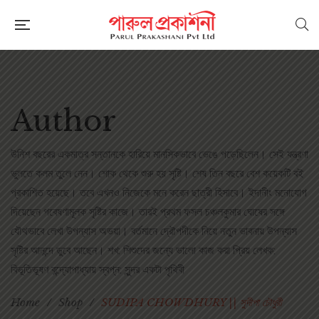
Author
উনিশ বছরের একমাত্র সন্তানকে হারিয়ে মানসিকভাবে ভেঙে পড়েছিলেন। সেই যন্ত্রণা
ভুলতে কলম তুলে নেন। শোক থেকে শুরু হয় সৃষ্টি। শেষ তিন বছরে বেশ কয়েকটি বই
প্রকাশিত হয়েছে। তবে এখনও নিজেকে মনে করেন ছাত্রী হিসাবে। ইদানীং মনোযোগ
দিয়েছেন গবেষণামূলক সৃষ্টির কাজে। তারই প্রথম ফসল চঞ্চলকুমার ঘোষের সঙ্গে
যৌথভাবে লেখা উপন্যাস অভয়া। বর্তমানে দ্রৌপদীকে নিয়ে নতুন ভাবনায় উপন্যাস
সৃষ্টির আনন্দে ডুবে আছেন। শখ: শিশুদের জন্যে ভালো কাজ করা প্রিয় লেখক:
বিভূতিভূষণ বন্দ্যোপাধ্যায় স্বপ্ন: সুন্দর একটা পৃথিবী
Home
/
Shop
/
SUDIPA CHOWDHURY || সুদীপা চৌধুরী