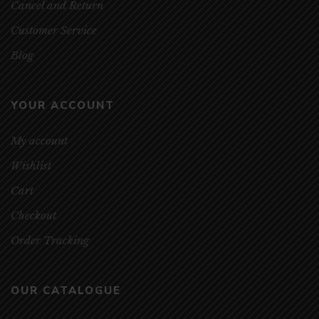
Cancel and Return
Customer Service
Blog
YOUR ACCOUNT
My account
Wishlist
Cart
Checkout
Order Tracking
OUR CATALOGUE