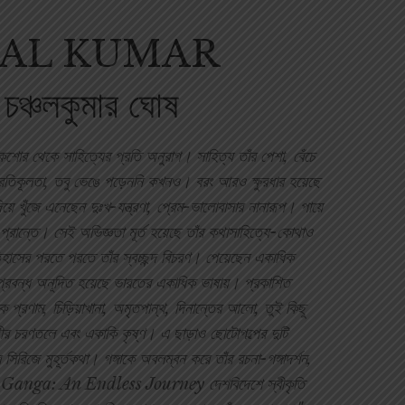
AL KUMAR
্চলকুমার ঘোষ
শোর থেকে সাহিত্যের প্রতি অনুরাগ। সাহিত্য তাঁর পেশা, বেঁচে
 প্রতিকূলতা, তবু ভেঙে পড়েননি কখনও। বরং আরও ক্ষুরধার হয়েছে
য়ে খুঁজে এনেছেন দুঃখ-যন্ত্রণা, প্রেম-ভালোবাসার নানারূপ। পায়ে
া প্রান্তে। সেই অভিজ্ঞতা মূর্ত হয়েছে তাঁর কথাসাহিত্যে-কোথাও
াসের পরতে পরতে তাঁর স্বচ্ছন্দ বিচরণ। পেয়েছেন একাধিক
 প্রবন্ধ অনূদিত হয়েছে ভারতের একাধিক ভাষায়। প্রকাশিত
 প্রণাম, চিড়িয়াখানা, অমৃতপান্থ, দিনান্তের আলো, তুই কিছু
রথীর চরণতলে এবং একাকি কৃষ্ণ। এ ছাড়াও ছোটোগল্পের দুটি
িরিজে মুহূর্তকথা। গঙ্গাকে অবলম্বন করে তাঁর রচনা-গঙ্গাদর্শন,
ণসী এবং Ganga: An Endless Journey দেশবিদেশে স্বীকৃতি