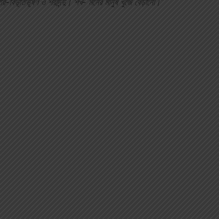
যায়-বিভূতিভূষণ ও শরদিন্দু। শখ- মনের মানুষ খুঁজে বেড়ানো।"
Parul Books
Non-Fiction