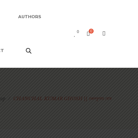
AUTHORS
0
0
CT
op
/
CHANCHAL KUMAR GHOSH || চঞ্চলকুমার ঘোষ