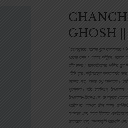
CHANCH
GHOSH || চঞ
"চঞ্চলকুমার ঘোষের জন্ম কলকাতায়। কৈ
থাকার রসদ। প্রবল দারিদ্র্য, নানান
তাঁর রচনা। মানবজীবনের গভীরে ডুব দি
হেঁটে ঘুরে বেড়িয়েছেন ভারতবর্ষের নান
হতাশা নেই, আছে শুধু আশাবাদ। ইতিহ
পুরস্কার। তাঁর ছোটোগল্প, উপন্যাস,
উপন্যাস-চিরসখা হে, জগন্নাথ তোমাকে
পারিস না, প্রথমা, তিন কন্যা, ভাগী
সংকলন এবং বাংলা চিরায়ত ছোটোগল্পের স
ভারতাত্মা গঙ্গা, ঈশ্বরভূমি বারা