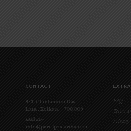
MANUSH
SMARANIO
JIBON
CONTACT
EXTRA
FAQ
8/3, Chintamoni Das
Lane,
Kolkata – 700009
Terms a
Mail us:-
Privacy 
info@parulprakashani.in