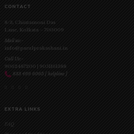
CONTACT
8/3, Chintamoni Das
Lane,
Kolkata – 700009
Mail us:-
info@parulprakashani.in
Call Us:-
9062487200
|
9051161388
833 499 6065
[ helpline ]
EXTRA LINKS
FAQ