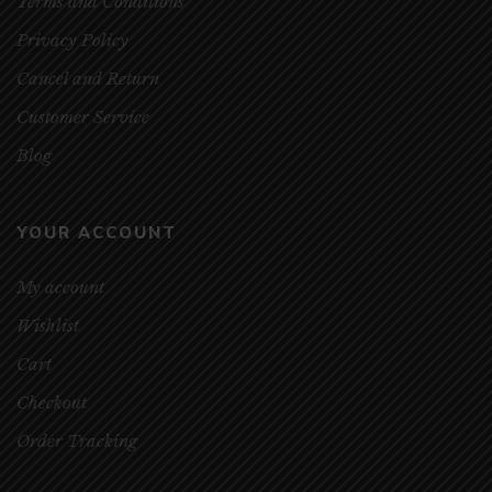
Terms and Conditions
Privacy Policy
Cancel and Return
Customer Service
Blog
YOUR ACCOUNT
My account
Wishlist
Cart
Checkout
Order Tracking