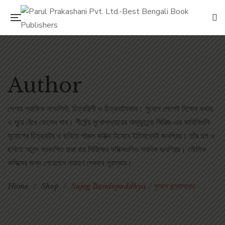
Author
পেশায় গ্রাফিক নভেলিস্ট, চিত্রশিল্পী ও চিত্রনাট্যকার। সুযোগ পেলেই নিজের কথায়
ও সুরে বেঁধে ফেলেন গান। শীর্ষেন্দু মুখোপাধ্যায়ের অদ্ভুতুড়ে সিরিজ-এর কাহিনিগুলি
সুযোগের চিত্রনাট্য ও ছবিতে পারুল কমিক্স হিসেবে ইতিমধ্যেই জনপ্রিয়। তাঁর গল্প ও
ছবিতে আনন্দ প্রকাশিত রাপ্পা রায় সিরিজের কমিক্সগুলিও সমধিক জনপ্রিয়। মৌলিক
কমিক্সের জন্য পেয়েছেন নারায়ণ দেবনাথ পুরস্কার।
Home
/
Shop
/
Sujog Bandopaddhya / সুযোগ বন্দ্যোপাধায়