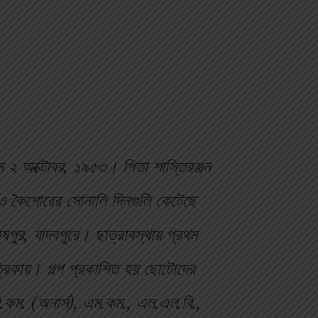
ন্ম ২ অক্টোবর, ১৯৫৩। পিতা শাস্তিরঞ্জন
শব ও কৈশোরের সোনালি দিনগুলি কেটেছে
োষপুর, যাদবপুরে। ছাত্রাবস্থায় প্রথম
্রিকায়। গল্প প্রকাশিত হয় ছোটোদের
.কম. (অনার্স), এম.কম., এল.এল.বি.,