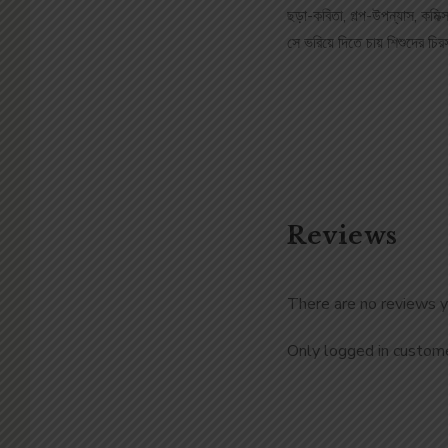
ছড়া-কবিতা, গল্প-উপন্যাস, কমি
সে ভরিয়ে দিতে চায় শিশুদের চি
Reviews
There are no reviews y
Only logged in custome