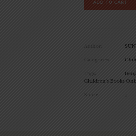
ADD TO CART
Author:
SUNI
Categories:
Chil
Tags:
Beng
Children's Books Onl
Share