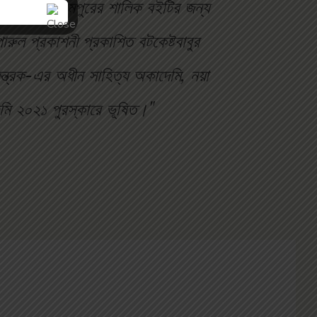
 ভাষায়। কুসুমপুরের শালিক বইটির জন্য
ারুল প্রকাশনী প্রকাশিত বটকেষ্টবাবুর
ন্ত্রক-এর অধীন সাহিত্য অকাদেমি, নয়া
েমি ২০২১ পুরস্কারে ভূষিত।"