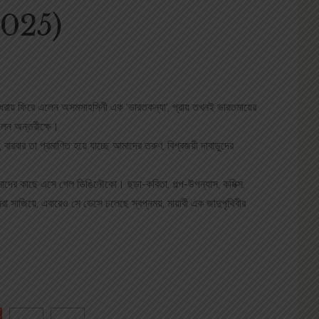
025)
।
সুন্ধরায় ফিরে এলেন অসমসাহসিনী এক ‘ভারতকন্যা’, প্রায় তখনই ভারতমায়ের
লেন অন্তরীক্ষে।
ই, বারবার তা প্রমাণিত হয়ে যাচ্ছে আমাদের তরুণ, বিশ্বজয়ী দাবাড়ুদের
তোমাদের কাছে এসে গেল ডিঙিনৌকো। ছড়া-কবিতা, গল্প-উপন্যাস, কমিক্স,
সরা সাজিয়ে, এবারেও সে ভেসে চলেছে স্বপ্নময়, মায়াবী এক জাদুপৃথিবীর