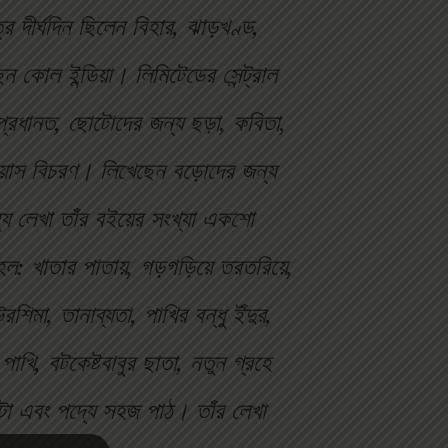
ূত্রে দীর্ঘদিন ছিলেন বিহার, ঝাড়খণ্ড,
 কোল ইন্ডিয়া। লিমিটেডের সেন্ট্রাল
। প্রধানত, ছোটোদের জন্য ছড়া, কবিতা,
নায়াস বিচরণ। লিখেছেন বড়োদের জন্য
য লেখা তাঁর বইয়ের সংখ্যা একশো
 হল: খাতার পাতায়, গড়গড়িয়ে তরতরিয়ে,
শিমা, তানাব্যতা, পাখির বন্ধু ইঁদুর,
পাখি, বটকেষ্টবাবুর ছাতা, নতুন গ্রহে
টা এবং পদ্যে সহজ পাঠ। তাঁর লেখা