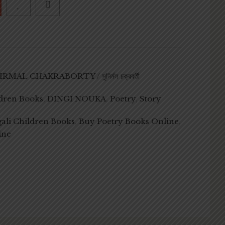
RMAL CHAKRABORTY / সুনির্মল চক্রবর্তী
dren Books
,
DINGI NOUKA
,
Poetry
,
Story
ali Children Books
,
Buy Poetry Books Online
,
ine