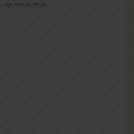
ে। আনন্দ, উৎসাহ আর উদ্দীপনায়