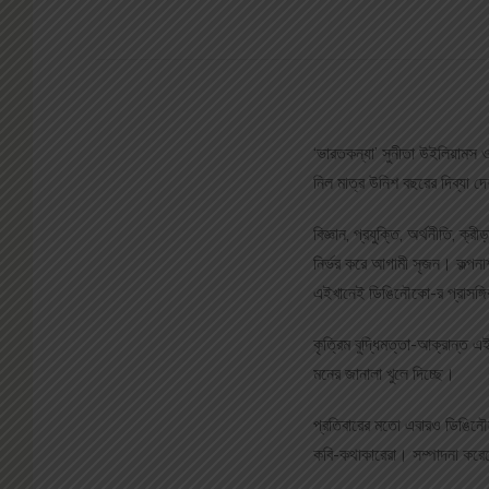
‘ভারতকন্যা’ সুনীতা উইলিয়ামস ও 
নিল মাত্র উনিশ বছরের দিব্যা দ
বিজ্ঞান, প্রযুক্তি, অর্থনীতি, 
নির্ভর করে আগামী সৃজন। কল্পনা
এইখানেই ডিঙিনৌকো-র প্রাসঙ্
কৃত্রিম বুদ্ধিমত্তা-আক্রান্ত 
মনের জানালা খুলে দিচ্ছে।
প্রতিবারের মতো এবারও ডিঙিনৌকো 
কবি-কথাকারেরা। সম্পাদনা করেছে