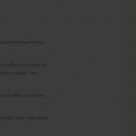
বার বিশ্ব চ্যাম্পিয়নশিপ জিতে
্পনার বন্ধাহীন উড়ানের উপরেই তো
সাহিত্যের মাহাত্ম্য। আর
রাম এই বার্ষিকী তখন ছোটোদের
-প্রবীণ, বরেণ্য-প্রতিশ্রুতিবান