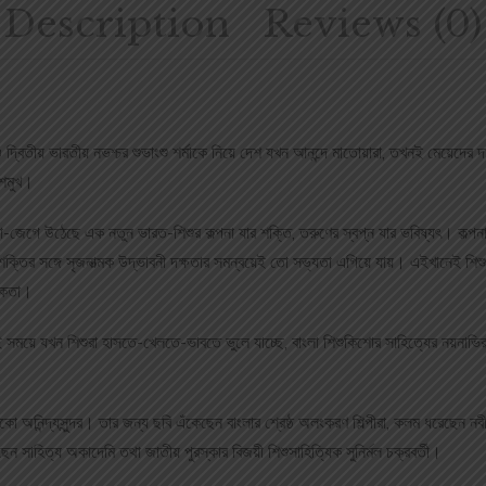
Description
Reviews (0)
দ্বিতীয় ভারতীয় নভশ্চর শুভাংশু শর্মাকে নিয়ে দেশ যখন আনন্দে মাতোয়ারা, তখনই মেয়েদের দা
েশমুখ।
ক্রীড়া-জেগে উঠেছে এক নতুন ভারত-শিশুর কল্পনা যার শক্তি, তরুণের স্বপ্ন যার ভবিষ্যৎ। কল
শক্তির সঙ্গে সৃজনাত্মক উদ্ভাবনী দক্ষতার সমন্বয়েই তো সভ্যতা এগিয়ে যায়। এইখানেই শিশু
গিকতা।
এই সময়ে যখন শিশুরা হাসতে-খেলতে-ভাবতে ভুলে যাচ্ছে, বাংলা শিশুকিশোর সাহিত্যের নয়নাভি
অনিন্দ্যসুন্দর। তার জন্য ছবি এঁকেছেন বাংলার শ্রেষ্ঠ অলংকরণ শিল্পীরা, কলম ধরেছেন নবীন
ন সাহিত্য অকাদেমি তথা জাতীয় পুরস্কার বিজয়ী শিশুসাহিত্যিক সুনির্মল চক্রবর্তী।