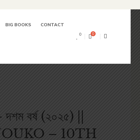
BIG BOOKS
CONTACT
0
0
দশম বর্ষ (২০২৫) ||
OUKO – 10TH