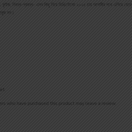
ক্স, কুইজ, নিবন্ধ-প্রবন্ধ- এসব কিছু নিয়ে ডিঙিনৌকো ২০২৫ চায় আগামীর পথে এগিয়ে যেত
রসবুজ মন।
et.
rs who have purchased this product may leave a review.