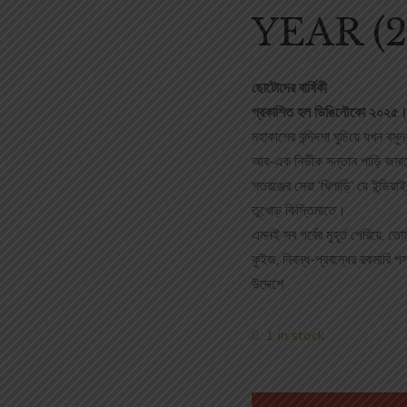
YEAR (2
ছোটোদের বার্ষিকী
প্রকাশিত হল ডিঙিনৌকো ২০২৫
মহাকাশের বন্দিদশা ঘুচিয়ে যখন ব
আর-এক নির্ভীক সন্তান পাড়ি জমা
শতরঞ্জের সেরা ‘খিলাড়ি’ যে ইন্ডিয়া
তুখোড় কিস্তিমাতে।
এমনই সব গর্বের মুহূর্ত পেরিয়ে, 
কুইজ, নিবন্ধ-প্রবন্ধের রকমারি প
উদ্দেশে
1 in stock