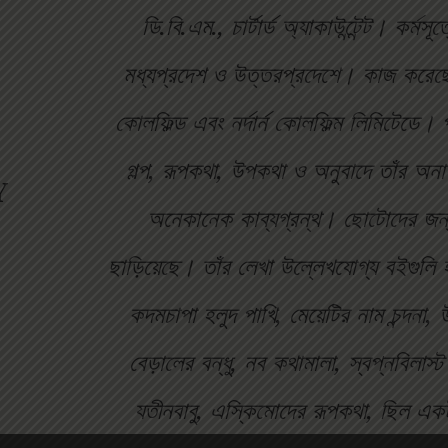
ডি.বি.এম., চার্টার্ড অ্যাকাউন্টেন্ট। কর্মস
মধ্যপ্রদেশ ও উত্তরপ্রদেশে। কাজ করেছেন
কোলফিল্ড এবং নর্দার্ন কোলফিল্ম লিমিটেডে
গল্প, রূপকথা, উপকথা ও অনুবাদে তাঁর অ
Y
অনেকানেক কাব্যগ্রন্থ। ছোটোদের জন্
ছাড়িয়েছে। তাঁর লেখা উল্লেখযোগ্য বইগুলি
কদমচাপা হলুদ পাখি, মেয়েটির নাম চন্দনা, উর
বেড়ালের বন্ধু, নব কথামালা, স্বপ্নবিলাস্ট 
যতীনবাবু, এস্কিমোদের রূপকথা, ছিল এক