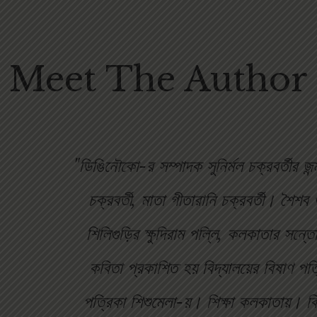
Meet The Author
"ডিঙিনৌকো-র সম্পাদক সুনির্মল চক্রবর্তীর জ
চক্রবর্তী, মাতা গীতারানি চক্রবর্তী। শৈ
শিলিগুড়ির ক্ষুদিরাম পল্লি, কলকাতার সন্ত
কবিতা প্রকাশিত হয় বিদ্যালয়ের বিষাণ পত
পত্রিকা শিশুমেলা-য়। শিক্ষা কলকাতায়। বি