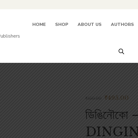
HOME
SHOP
ABOUT US
AUTHORS
₹
495.00
₹
550.00
ডিঙিনৌকো – 
 inside
DINGIN