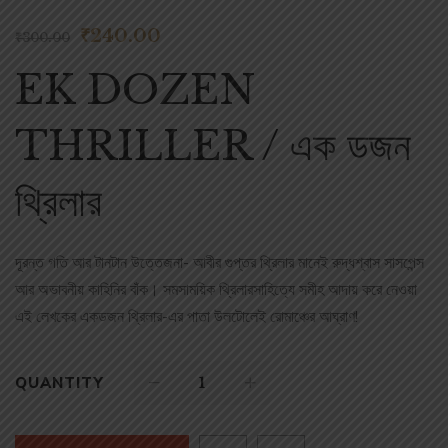
₹
240.00
₹
300.00
EK DOZEN
THRILLER / এক ডজন
থ্রিলার
দূরন্ত গতি আর টানটান উত্তেজনা- আবীর গুপ্তর থ্রিলার মানেই রুদ্ধশ্বাস সাসপেন্স
আর অভাবনীয় কাহিনির বাঁক। সমসাময়িক থ্রিলারসাহিত্যে সমীহ আদায় করে নেওয়া
এই লেখকের একডজন থ্রিলার-এর পাতা উলটোলেই রোমাঞ্চের আঘ্রাণ!
QUANTITY