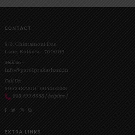
CONTACT
8/3, Chintamoni Das
Lane,
Kolkata – 700009
Mail us:-
info@parulprakashani.in
Call Us:-
9062487200
|
9051161388
833 499 6065
[ helpline ]
EXTRA LINKS