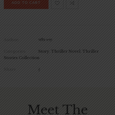
ADD TO CART
Author:
আবীর গুপ্ত
Categories:
Story
,
Thriller Novel
,
Thriller
Stories Collection
Share
Meet The