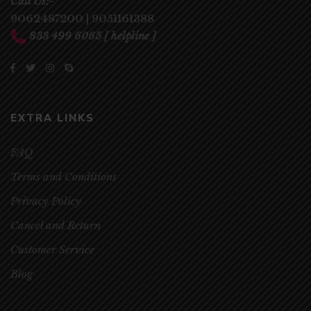
Call Us:-
9062487200
|
9051161388
833 499 6065
[ helpline ]
EXTRA LINKS
FAQ
Terms and Conditions
Privacy Policy
Cancel and Return
Customer Service
Blog