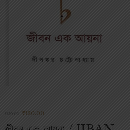
₹
120.00
₹
150.00
জীবন এক আয়না / JIBAN