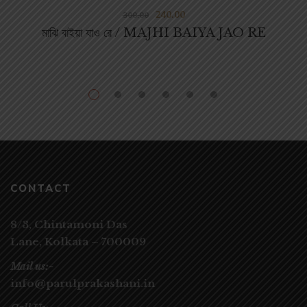
240.00
300.00
মাঝি বাইয়া যাও রে / MAJHI BAIYA JAO RE
CONTACT
8/3, Chintamoni Das
Lane,
Kolkata – 700009
Mail us:-
info@parulprakashani.in