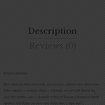
Description
Reviews (0)
দীপঙ্কর চট্টোপাধ্যায়
জীবন আয়না হয়ে উঠতে পারে তখনই, যখন তার মধ্যে একইসঙ্গে থাকে প্রতিফলকের
নির্ভীক ঔজ্জ্বল্য ও অতলান্ত গভীরতা। সেইরকমই এক ব্যতিক্রমী জীবনের কিছু
ছেঁড়া পাতা নিবেদিত এখানে। কিংবদন্তী সংগীতাচার্য দীপঙ্কর চট্টোপাধ্যায়ের অকপট
আত্মকথনে ফুটে উঠেছে এক ফেলে আসা সময়ের বিষাদ ও আনন্দ মুহূর্ত।