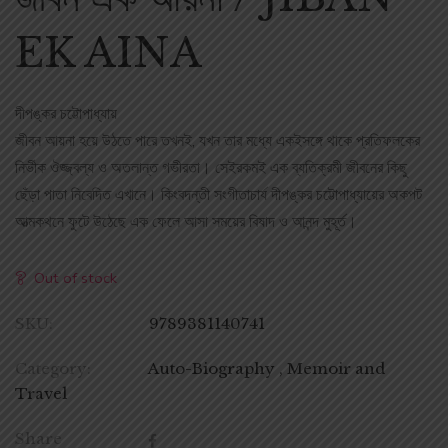
EK AINA
দীপঙ্কর চট্টোপাধ্যায়
জীবন আয়না হয়ে উঠতে পারে তখনই, যখন তার মধ্যে একইসঙ্গে থাকে প্রতিফলকের
নির্ভীক ঔজ্জ্বল্য ও অতলান্ত গভীরতা। সেইরকমই এক ব্যতিক্রমী জীবনের কিছু
ছেঁড়া পাতা নিবেদিত এখানে। কিংবদন্তী সংগীতাচার্য দীপঙ্কর চট্টোপাধ্যায়ের অকপট
আত্মকথনে ফুটে উঠেছে এক ফেলে আসা সময়ের বিষাদ ও আনন্দ মুহূর্ত।
Out of stock
SKU:
9789381140741
Category:
Auto-Biography , Memoir and
Travel
Share