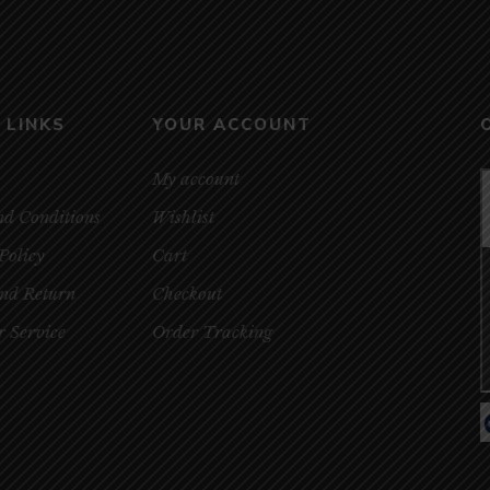
 LINKS
YOUR ACCOUNT
My account
nd Conditions
Wishlist
Policy
Cart
and Return
Checkout
 Service
Order Tracking