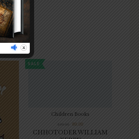
SALE
SALE
Children Books
80.00
100.00
CHHOTODER WILLIAM