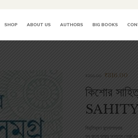
SHOP
ABOUT US
AUTHORS
BIG BOOKS
CON
₹
316.00
₹
395.00
কিশোর সাহ
SAHIT
বিভূতিভূষণ বন্দ‌্যোপাধ‌্যায়
শুধু বাংলা ভাষার অন‌্যতম শ্রেষ্ঠ কথ