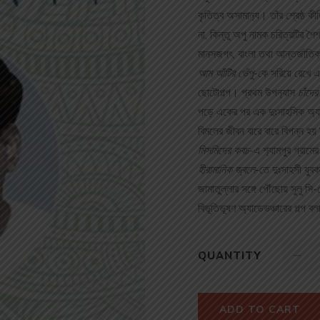
কৃতিত্ব অসামান‌্য। তাঁর শ্রেষ্ঠ কীর
না, কিন্তু অপু নামক চরিত্রটির শৈ
মানসজগৎ, বাংলা তথা আন্তর্জাতিক
আম আঁটির ভেঁপু
-কে সরিয়ে রেখে এ
ছোটোগল্প। প্রথম উপন‌্যাস
চাঁদে
পড়ে একের পর এক দুঃসাহসিক অ‌্যা
বিমলের জীবন বারে বারে বিপন্ন হয় দ
মিসমিদের কবচ
-এ শ‌্যামপুর গ্রামে
হীরামানিক জ্বলে
-তে দুঃসাহসী যুব
জামাতুল্লার সঙ্গে পৌঁছোয় সুলু স
বিভূতিভূষণ অ‌্যাডেভঞ্চারের গল্প 
QUANTITY
ADD TO CART