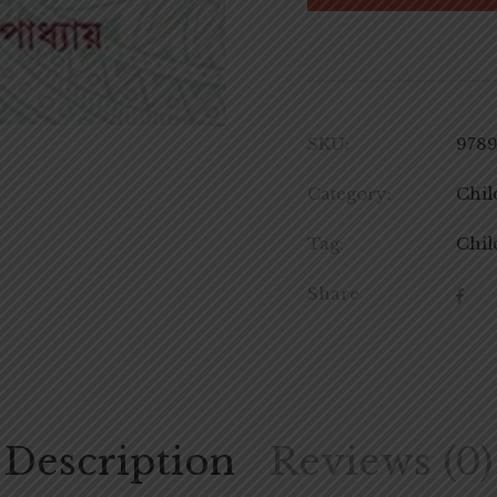
SKU:
978
Category:
Chil
Tag:
Chil
Share
Description
Reviews (0)