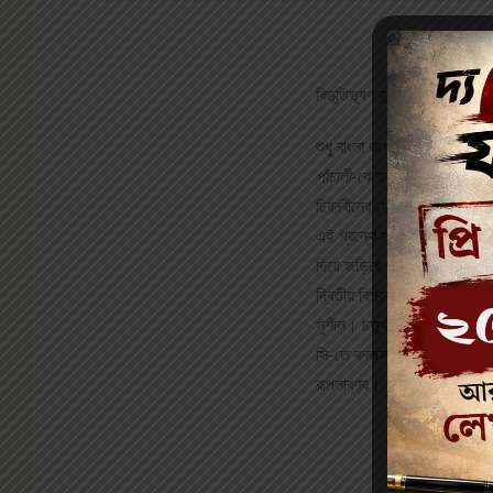
বিভূতিভূষণ বন্দ‌্যোপাধ‌্যায়
শুধু বাংলা ভাষার অন‌্যতম শ্রেষ্ঠ 
পাঁচালী
-কে হয়তো আমরা শিশুসাহিত
চিরনবীনের যে মানসজগৎ, বাংলা ত
এই গ্রন্থে সংকলিত হয়েছে লেখকে
দিয়ে জড়িয়ে পড়ে একের পর এক দু
দ্বিতীয় বিশ্বযু্দ্ধকালীন চিন-জা
সুশীল। চতুর্থ উপন‌্যাস
হীরামানি
সি-তে বনজঙ্গলময় এক দ্বীপে। প
রূপলাবণ‌্য।