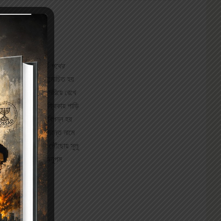
য। তাঁর শ্রেষ্ঠ কীর্তি
পথের
হওয়ার মধ‌্য দিয়ে উন্মোচিত হয়
আম আঁটির ভেঁপু
-কে সরিয়ে রেখে
ছেলে শংকর পূর্ব আফ্রিকায় পাড়ি
লের জীবন বারে বারে বিপন্ন হয়
অস্বাভাবিক মৃত‌্যুর তদন্তে নামে
 জামাতুল্লার সঙ্গে পৌঁছোয় সুলু
ে তুলেছেন প্রকৃতির অনুপম