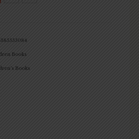
9385555084
dren Books
dren's Books