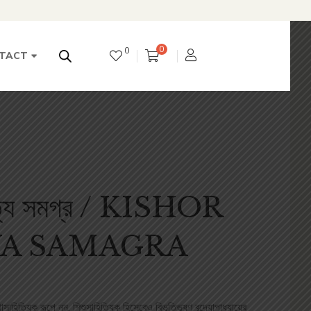
0
0
TACT
িত্য সমগ্র / KISHOR
YA SAMAGRA
াসাহিত‌্যিক রূপে নন, শিশুসাহিত‌্যিক হিসেবেও বিভূতিভূষণ বন্দ‌্যোপাধ‌্যায়ের