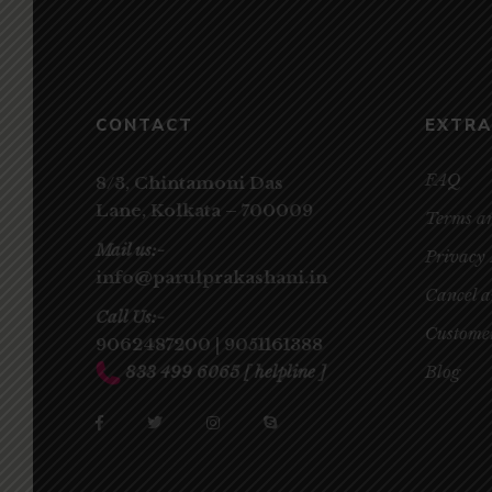
CONTACT
EXTRA
FAQ
8/3, Chintamoni Das
Lane,
Kolkata – 700009
Terms a
Mail us:-
Privacy 
info@parulprakashani.in
Cancel 
Call Us:-
Customer
9062487200
|
9051161388
833 499 6065
[ helpline ]
Blog