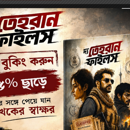
কথাসাহিত‌্যিক রূপে নন, শিশুসাহিত‌্যিক হিসেবেও বিভূতিভূষণ বন্দ‌্যোপাধ‌্যায়ের কৃতিত্ব অসামান‌্
‌্যের অন্তর্ভুক্ত করতে পারব না, কিন্তু অপু নামক চরিত্রটির শৈশব থেকে কৈশোরে উত্তীর্ণ 
থা আন্তর্জাতিক সাহিত‌্যে তার তুলনা মেলে কি?
পথের পাঁচালী
এবং তার শিশুপাঠ‌্য সংস্করণ
র পাঁচটি উপন‌্যাস এবং দশটি ছোটোগল্প। প্রথম উপন‌্যাস
চাঁদের পাহাড়
-এ অজপাড়াগাঁয়ের 
ঃসাহসিক অ‌্যাডভেঞ্চারে। দ্বিতীয় উপন‌্যাস
মরণের ডঙ্কা বাজে
-তে দুই বন্ধু সুরেশ ও বিম
পান সংঘর্ষের সুত্র ধরে। তৃতীয় উপন‌্যাস
মিসমিদের কবচ
-এ শ‌্যামপুর গ্রামের গাঙ্গুলী মশায়ের 
ক জ্বলে
-তে দুঃসাহসী যুবক সুশীল ও তার ভাই সনৎ গুপ্তধেনর সন্ধানে পশ্চিম দেশের এক নাবিক
ঞ্চম উপন‌্যাস
সুন্দরবনে সাত বৎসর
-এ বিভূতিভূষণ অ‌্যাডেভঞ্চারের গল্প বলার পাশাপাশি ফুটিয়