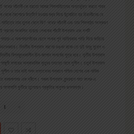
্তি
পথের পাঁচালী
-কে হয়তো আমরা শিশুসাহিত‌্যের অন্তর্ভুক্ত করতে পারব
শব থেকে কৈশোরে উত্তীর্ণ হওয়ার মধ‌্য দিয়ে উন্মোচিত হয় চিরনবীনের যে
 সাহিত‌্যে তার তুলনা মেলে কি?
পথের পাঁচালী
এবং তার শিশুপাঠ‌্য সংস্করণ
ই গ্রন্থে সংকলিত হয়েছে লেখকের পাঁচটি উপন‌্যাস এবং দশটি
র পাহাড়
-এ অজপাড়াগাঁয়ের ছেলে শংকর পূর্ব আফ্রিকায় পাড়ি দিয়ে জড়িয়ে
ডভেঞ্চারে। দ্বিতীয় উপন‌্যাস
মরণের ডঙ্কা বাজে
-তে দুই বন্ধু সুরেশ ও
্বিতীয় বিশ্বযু্দ্ধকালীন চিন-জাপান সংঘর্ষের সুত্র ধরে। তৃতীয় উপন‌্যাস
র গাঙ্গুলী মশায়ের অস্বাভাবিক মৃত‌্যুর তদন্তে নামে সুশীল। চতুর্থ উপন‌্যাস
ক সুশীল ও তার ভাই সনৎ গুপ্তধেনর সন্ধানে পশ্চিম দেশের এক নাবিক
ি-তে বনজঙ্গলময় এক দ্বীপে। পঞ্চম উপন‌্যাস
সুন্দরবনে সাত বৎসর
-এ
বলার পাশাপাশি ফুটিয়ে তুলেছেন প্রকৃতির অনুপম রূপলাবণ‌্য।