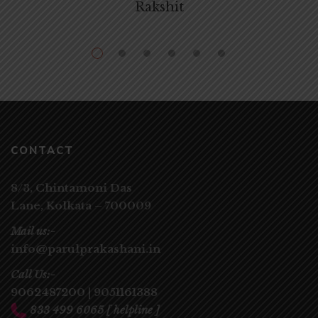
Rakshit
CONTACT
8/3, Chintamoni Das
Lane,
Kolkata – 700009
Mail us:-
info@parulprakashani.in
Call Us:-
9062487200
|
9051161388
833 499 6065
[ helpline ]