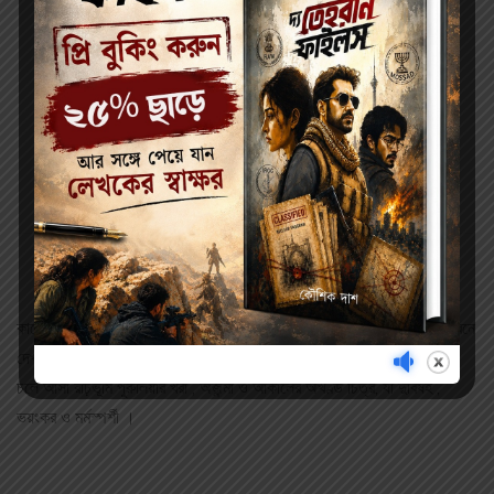
Description
Reviews (0)
কালের প্রভাবে মানুষের মন আধুনিক ও সংস্কারমুক্ত হলে এই নিরীহ মানুষগুলির জীবনে
দেখা দেয় প্রবল জীবিকার সংকট । এদের জীবনের সুত্র ধরেই এসেছে যুগ যুগ ধরে
চলে আসা রাঢ়ভূমি পুরুলিয়ার খরা , অজন্মা ও আকালের অখণ্ড চিত্র, যা দুর্বিষহ ,
ভয়ংকর ও মর্মস্পর্শী ।