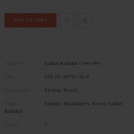
ADD TO CART
Author:
Saikat Rakshit / সৈকত রক্ষিত
SKU:
978-93-89727-16-6
Categories:
Fiction
,
Novel
Tags:
Fiction
,
Madabheri
,
Novel
,
Saikat
Rakshit
Share