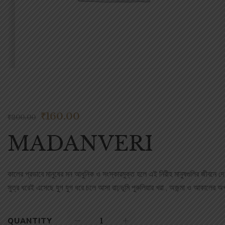
₹
160.00
₹
200.00
MADANVERI
কালের প্রভাবে মানুষের মন আধুনিক ও সংস্কারমুক্ত হলে এই নিরীহ মানুষগুলির জীবনে 
সুত্র ধরেই এসেছে যুগ যুগ ধরে চলে আসা রাঢ়ভূমি পুরুলিয়ার খরা , অজন্মা ও আকালের অখণ্ড 
QUANTITY