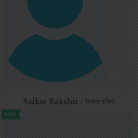
Saikat Rakshit / সৈকত রক্ষিত
SALE