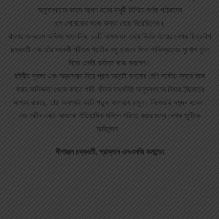
অনুসন্ধানের বদলে আপন মনের মাধুরী মিশিয়ে দর্শক পাঠকদের
গল্প শোনানোর সহজ রাস্তা বেছে নিয়েছিলেন।
বাংলার অন্যতম অভিজ্ঞ সাংবাদিক, ১০টি অসামান্য তথ্য নির্ভর বইয়ের লেখক চিত্রদীপ
চক্রবর্তী এবং তাঁর সহকর্মী প্রীতম প্রতীক বসু দু’জনে মিলে পাকিস্তানের মুখোশ খুলে
দিতে একটা দুর্দান্ত কাজ করলেন।
রাষ্ট্রীয় সুরক্ষা এবং সন্ত্রাসবাদ নিয়ে প্রায় আড়াই দশকের বেশি সর্বোচ্চ স্তরে কাজ
করার অভিজ্ঞতা থেকে বলতে পারি, যাঁদের তথ্যনিষ্ঠ অনুসন্ধানের বিষয়ে বিন্দুমাত্র
আগ্রহ রয়েছে, তাঁরা অবশ্যই বইটি পড়ুন, সংগ্রহে রাখুন। নিজেরাই সমৃদ্ধ হবেন।
এত কঠিন একটা কাজকে ঐতিহাসিক দলিলে পরিণত করার জন্য লেখক জুটিকে
অভিনন্দন।
দীপাঞ্জন চক্রবর্তী, প্রাক্তন এনএসজি কমান্ডো