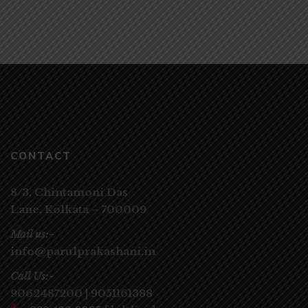
CONTACT
8/3, Chintamoni Das
Lane,
Kolkata – 700009
Mail us:-
info@parulprakashani.in
Call Us:-
9062487200
|
9051161388