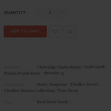
QUANTITY
ADD TO CART
Authors:
Chitradip Chakrabarty / চিত্রদীপ চক্রবর্তী
,
Pritam Pratik Basu / প্রীতমপ্রতীক বসু
Categories:
Story
,
Suspense
,
Thriller Novel
,
Thriller Stories Collection
,
True Story
Tag:
Real Story book