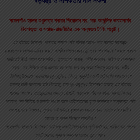
ষড়যন্ত্র ও নাশকতার নীল নকশা
পহেলগাঁও হামলা শুধুমাত্র খবরের শিরোনাম নয়, বরং আধুনিক ভারতবর্ষের
নিরাপত্তা ও সমাজ-রাজনীতির এক অন্যতম টার্নিং পয়েন্ট।
এই বইয়ের উদ্দেশ্য, পাঠকের সামনে সেই ঘটনার আগে-পরে সমস্ত ষড়যন্ত্র-
চক্রান্তের ব্যাখ্যা হাজির করা। কাশ্মীর উপত্যকার সৌন্দর্যের নাম উচ্চারণ করলে প্রথম
সারিতেই উঠে আসে পহেলগাঁও। তুষারঢাকা পাহাড়, নদীর কলতান, পাইন ও দেবদারুর
সবুজ- সব মিলিয়ে পুরো এলাকা বহু দশক ধরে শুধু ভ্রমণপিপাসু মানুষ নয়, ধর্মীয়
তীর্থযাত্রীদেরও আকর্ষণের কেন্দ্রবিন্দু। কিন্তু প্রকৃতির সেই সৌন্দর্যের আড়ালে যে
ভয়াবহ জঙ্গি নাশকতা ঘটে গিয়েছে, তার পুঙ্খানুপুগ্ধ বিশ্লেষণ রয়েছে এই বইয়ের
পাতায় পাতায়। গোয়েন্দাদের তদন্ত রিপোর্ট, প্রত্যক্ষদর্শীদের বর্ণনা, সাংবাদিকতার
গবেষণা, সব মিলিয়ে দু’মলাটে পাওয়া যাবে পাকিস্তানের ঘৃণ্য কার্যকলাপ সংক্রান্ত সেই
সব প্রশ্নের উত্তর। নৃশংস ওই ঘটনার বৃত্তান্ত জানতে চান তামাম ভারতবাসী।
হয়তো বা পাঠক হিসেবে আপনিও।
পহেলগাঁও হামলার বিশ্লেষণ তাই শুধু একটি ট্র্যাজেডির স্মৃতিকথা নয়, পাকিস্তান নামের
একটি দেশের স্বরূপ সকলের সামনে তুলে ধরা।