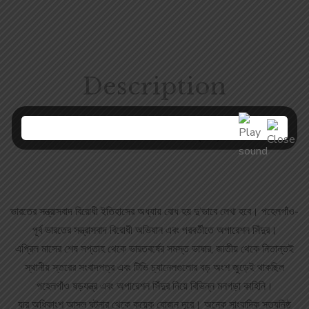
Description
Reviews (0)
ভারতের সন্ত্রাসবাদ বিরোধী ইতিহাসের অধ্যায় বোধ হয় দু’ভাবে লেখা হবে। পহেলগাঁও-
পূর্ব ভারতের সন্ত্রাসবাদ বিরোধী অভিযান এবং পরবর্তীতে অপারেশন সিঁদুর।
এপ্রিল মাসের শেষ সপ্তাহ থেকে ভারতবর্ষের সমস্ত ভাষার, জাতীয় থেকে নিতান্তই
স্থানীয় স্তরের সংবাদপত্র এবং টিভি চ্যানেলগুলোর বড় অংশ জুড়েই থাকছিল
পহেলগাঁও ষড়যন্ত্র এবং অপারেশন সিঁদুর নিয়ে বিভিন্ন মনগড়া কাহিনি।
যার অধিকাংশ আসল ঘটনার থেকে কয়েক যোজন দূরে। অনেক সাংবাদিক সত্যনিষ্ঠ