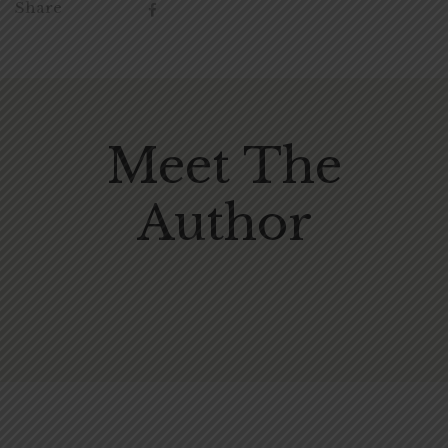
Share
Meet The
Author