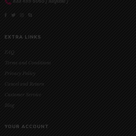
833 499 6065
[ helpline ]
EXTRA LINKS
FAQ
Terms and Conditions
Privacy Policy
Cancel and Return
Customer Service
Blog
YOUR ACCOUNT