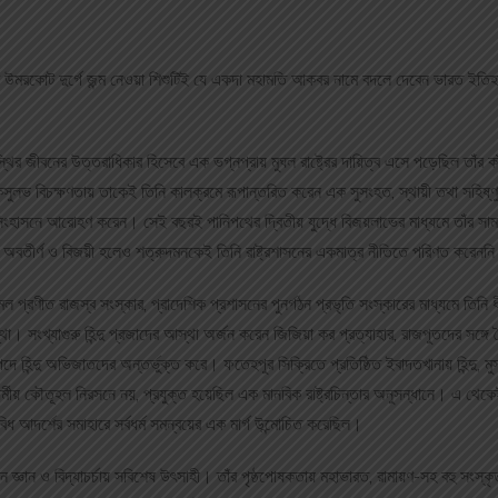
র উমরকোট দুর্গে জন্ম নেওয়া শিশুটিই যে একদা মহামতি আকবর নামে বদলে দেবেন ভারত ইত
 অস্থির জীবনের উত্তরাধিকার হিসেবে এক ভগ্নপ্রায় মুঘল রাষ্ট্রের দায়িত্ব এসে পড়েছিল তাঁর
াসকসুলভ বিচক্ষণতায় তাকেই তিনি কালক্রমে রূপান্তরিত করেন এক সুসংহত, স্থায়ী তথা সহিষ্ণ
ংহাসনে আরোহণ করেন। সেই বছরই পানিপথের দ্বিতীয় যুদ্ধে বিজয়লাভের মাধ্যমে তাঁর সা
নি অবতীর্ণ ও বিজয়ী হলেও শত্রুদমনকেই তিনি রাষ্ট্রশাসনের একমাত্র নীতিতে পরিণত করেনন
মল প্রণীত রাজস্ব সংস্কার, প্রাদেশিক প্রশাসনের পুনর্গঠন প্রভৃতি সংস্কারের মাধ্যমে তি
্থা। সংখ্যাগুরু হিন্দু প্রজাদের আস্থা অর্জন করেন জিজিয়া কর প্রত্যাহার, রাজপুতদের সঙ্গে 
ে হিন্দু অভিজাতদের অন্তর্ভুক্ত করে। ফতেহপুর সিক্রিতে প্রতিষ্ঠিত ইবাদতখানায় হিন্দু, মুসল
শুধু ধর্মীয় কৌতূহল নিরসনে নয়, প্রযুক্ত হয়েছিল এক মানবিক রাষ্ট্রচিন্তার অনুসন্ধানে। এ থে
ধ আদর্শের সমাহারে সর্বধর্ম সমন্বয়ের এক মার্গ উন্মোচিত করেছিল।
জ্ঞান ও বিদ্যাচর্চায় সবিশেষ উৎসাহী। তাঁর পৃষ্ঠপোষকতায় মহাভারত, রামায়ণ-সহ বহু সংস্কৃ