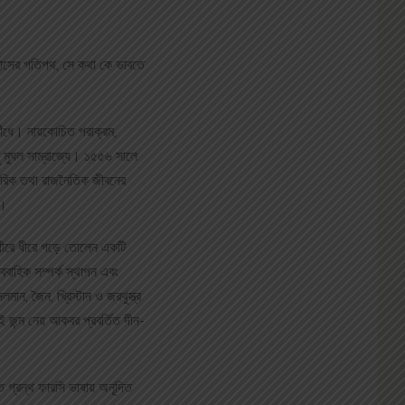
িহাসের গতিপথ, সে কথা কে ভাবতে
 কাঁধে। নায়কোচিত পরাক্রম,
ু মুঘল সাম্রাজ্যে। ১৫৫৬ সালে
মরিক তথা রাজনৈতিক জীবনের
ি।
নি ধীরে ধীরে গড়ে তোলেন একটি
বৈবাহিক সম্পর্ক স্থাপন এবং
মান, জৈন, খ্রিস্টান ও জরথুস্ত্র
কেই জন্ম নেয় আকবর প্রবর্তিত দীন-
ত গ্রন্থ ফারসি ভাষায় অনূদিত