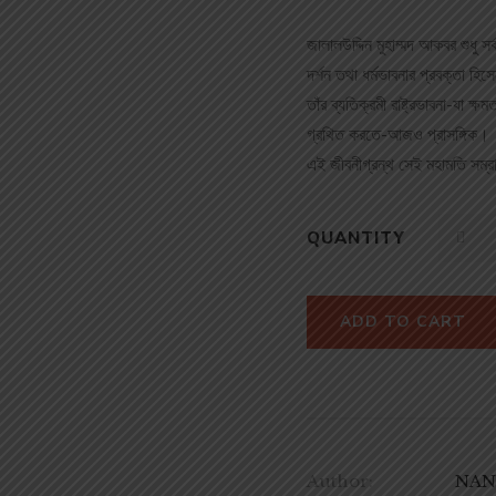
জালালউদ্দিন মুহাম্মদ আকবর শুধু
দর্শন তথা ধর্মভাবনার প্রবক্তা হি
তাঁর ব্যতিক্রমী রাষ্ট্রভাবনা-যা 
গ্রথিত করতে-আজও প্রাসঙ্গিক।
এই জীবনীগ্রন্থ সেই মহামতি সম্র
QUANTITY
ADD TO CART
Author:
NANI