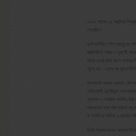
১৫৪২ সালের ১৫ অক্টোবর সিন্ধু
পেরেছিল?
দুর্ভাগ্যপীড়িত পিতা হুমায়ুনের
রাজনৈতিক প্রজ্ঞা ও দূরদর্শী শ
মাত্র তেরো বছর বয়সে আকবর সি
সূচনা হয়। এরপর বহু যুদ্ধে তি
মনসবদারি প্রথার প্রবর্তন, টোডর
শক্তিশালী কেন্দ্রীভূত শাসনব্যবস
প্রশাসন ও সামরিক বাহিনীর উচ্চপদ
ধর্মগুরুদের সঙ্গে তাঁর প্রতর্ক 
ই-ইলাহি যা নৈতিক ও মানবিক বিবি
নিজে নিরক্ষর হলেও আকবর ছিলেন 