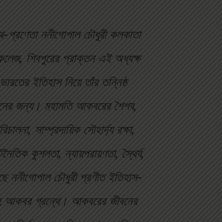
্থ-প্রণেতা ননীগোপাল চৌধুরী কলকাতা
কলেজ, শিবপুরের প্রাক্তন এই অধ্যক্ষ
ভারতের ইতিহাস নিয়ে তাঁর তন্নিষ্ঠ
রণয়নের জন্য। মহামতি আকবরের শৈশব,
িচালনা, সাম্প্রদায়িক সৌহার্দ্য রক্ষা,
কূটনৈতিক কুশলতা, ন্যায়পরায়ণতা, স্থৈর্য,
েছে ননীগোপাল চৌধুরী প্রণীত ইতিহাস-
শাহ্ আকবর গ্রন্থে। আকবরের জীবনের