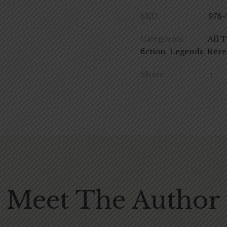
SKU:
978-
Categories:
All 
fiction
,
Legends
,
Rere
Share
Meet The Author