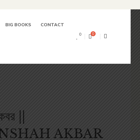
BIG BOOKS
CONTACT
0
0
আকবর ||
NSHAH AKBAR