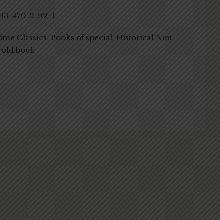
93-47012-92-1
Time Classics
,
Books of special
,
Historical Non-
 old book