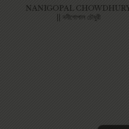
NANIGOPAL CHOWDHUR
|| ননীগোপাল চৌধুরী