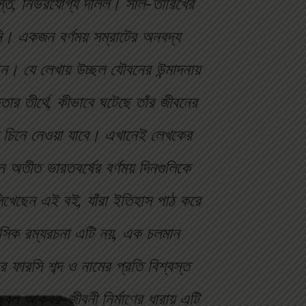
বস্ত, নির্ভরযোগ্য দলিল। সাল-তারিখের
ি। একজন বর্ণময় সম্রাটের অনবদ্য
। যে লেখায় উচ্ছল যৌবনের উন্মাদনায়
র তীর্থে, কীভাবে ঘটেছে তাঁর জীবনের
 চিনে নেওয়া যাবে। এখানেই লেখকের
অতীত ভারতবর্ষের বর্ণময় দিনগুলিকে
লিখেছেন এই বই, যাঁরা ইতিহাস পাঠ করে
িক রম্যরচনা এটি নয়, এক চলমান
 ফারসি শব্দ ও নামের প্রতি বিশ্বস্ত
্জ্বল আকবর-জীবনী নির্মাণের ধারায় এটি