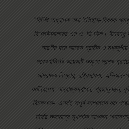
"বিশিষ্ট অধ্যাপক তথা ইতিহাস-বিষয়ক গ্রন
বিশ্ববিদ্যালয়ের এম এ, ডি ফিল। দীনবন্ধু 
স্মরণীয় হয়ে আছেন প্রাচীন ও মধ্যযুগীয় 
গবেষণানির্ভর কয়েকটি অমূল্য গ্রন্থ প্
সাম্রাজ্য বিস্তার, রাষ্ট্রসাধনা, অভিযান-পর
ধর্মনিরপেক্ষ সাম্রাজ্যস্থাপন, প্রজানুরঞ্জন, 
বিচক্ষণতা- এসবই অপূর্ব সমগ্রতায় ধরা পড়
নির্ভর অসামান্য সুখপাঠ্য আখ্যান শাহান