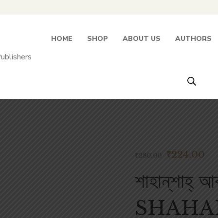
HOME
SHOP
ABOUT US
AUTHORS
₹
224.00
₹
280.00
শাহান্‌শাহ্‌ 
 inside
SHAHA