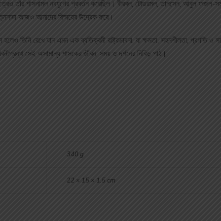
ষেত্রেও তাঁর শাসনামল নবযুগের প্রবর্তন করেছিল। বীরবল, টোডরমল, তানসেন, আবুল ফজল-সমক
বরত্নসভা আজও আমাদের বিস্ময়ের উদ্রেক করে।
েও তিনি রেখে যান এমন এক ব্যতিক্রমী রাষ্ট্রভাবনা, যা ক্ষমতা, সহনশীলতা, প্রগতি ও সা
নীগ্রন্থ সেই অসামান্য শাসকের জীবন, সময় ও দর্শনের নিবিড় পাঠ।
340 g
22 × 15 × 1.5 cm