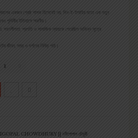
 সর্বকালের একজন শ্রেষ্ঠ শাসক হিসেবেই নয়, দিন-ই-ইলাহির মতো এক নতুন
সেবেও পৃথিবীর ইতিহাসে স্মরণীয়।
ক্ষমতা, সহনশীলতা, প্রগতি ও সামাজিক ন্যায়কে পেরেছিল অভিন্ন সূত্রে
াটের জীবন, সময় ও দর্শনের নিবিড় পাঠ।
GOPAL CHOWDHURY || ননীগোপাল চৌধুরী