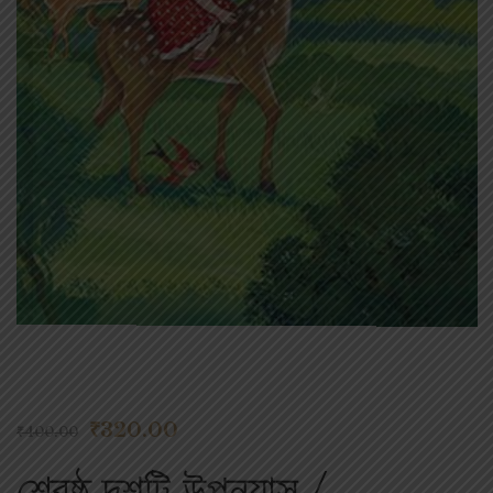
₹
320.00
₹
400.00
শ্রেষ্ঠ দশটি উপন্যাস /