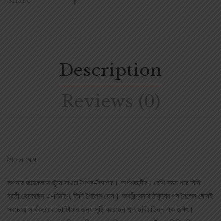
Share
Description
Reviews (0)
শৈলেন ঘোষ
কল্পনার জাদুকলমে ছুঁয়ে যাওয়া শৈশব-কৈশোর। অর্ধশতাব্দীরও বেশি সময় ধরে যিনি
ব্রতী থেকেছেন এ-নির্মাণে, তিনি শৈলেন ঘোষ। অবনীন্দ্রনাথ ঠাকুরের পর শৈলেন ঘোষই
সবচেয়ে সার্থকভাবে ছোটোদের জন‌্য সৃষ্টি করেছেন শব্দ-ছবির ভিন্ন এক জগৎ।