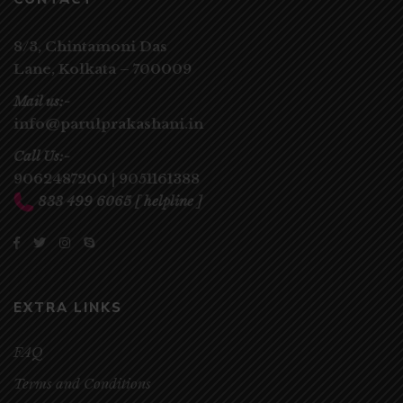
8/3, Chintamoni Das
Lane,
Kolkata – 700009
Mail us:-
info@parulprakashani.in
Call Us:-
9062487200
|
9051161388
833 499 6065
[ helpline ]
EXTRA LINKS
FAQ
Terms and Conditions