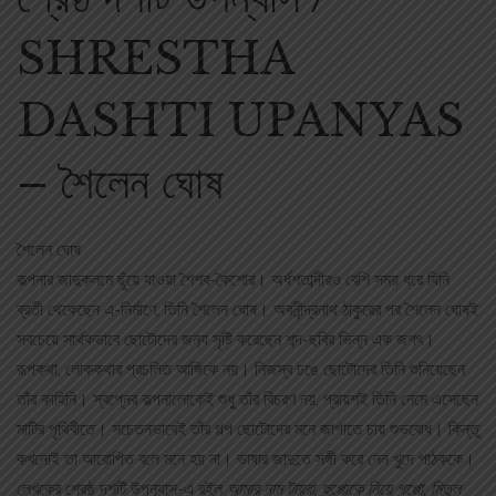
SHRESTHA
DASHTI UPANYAS
– শৈলেন ঘোষ
শৈলেন ঘোষ
কল্পনার জাদুকলমে ছুঁয়ে যাওয়া শৈশব-কৈশোর। অর্ধশতাব্দীরও বেশি সময় ধরে যিনি
ব্রতী থেকেছেন এ-নির্মাণে, তিনি শৈলেন ঘোষ। অবনীন্দ্রনাথ ঠাকুরের পর শৈলেন ঘোষই
সবচেয়ে সার্থকভাবে ছোটোদের জন‌্য সৃষ্টি করেছেন শব্দ-ছবির ভিন্ন এক জগৎ।
রূপকথা, লোককথার প্রচলিত আঙ্গিকে নয়। নিজস্ব ঢঙে ছোটোদের তিনি শুনিয়েছেন
তাঁর কাহিনি। স্বপ্নের কল্পনালোকেই শুধু তাঁর বিচরণ নয়, প্রায়শই তিনি নেমে এসেছেন
মাটির পৃথিবীতে। সচেতনভাবেই তাঁর গল্প ছোটোদের মনে জাগাতে চায় শুভবোধ। কিন্তু
কখনোই তা আরোপিত বলে মনে হয় না। ভাষার জাদুতে সঙ্গী করে নেন খুদে পাঠককে।
লেখকের শ্রেষ্ঠ দশটি উপন‌্যাস-এ রইল
আমার নাম টায়রা
,
হুপ্পোকে নিয়ে গপ্পো
,
মিতুল