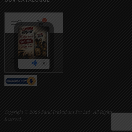
OUR CATALOGUE
Copyright © 2026 Parul Prakashani Pvt Ltd | All Rights
Reserved.