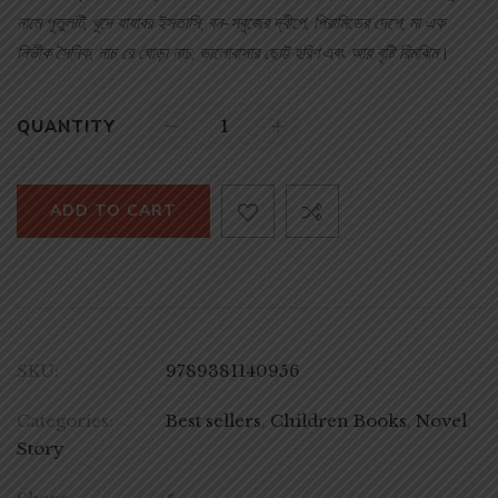
নামে পুতুলটি
,
খুদে যাযাবর ইসতাসি
,
বন-সবুজের দ্বীপে
,
পিরামিডের দেশে
,
মা এক
নির্ভীক সৈনিক
,
নাচ রে ঘোড়া নাচ
,
ভালোবাসার ছোট্ট হরিণ
এবং
আয় বৃষ্টি রিমঝিম
।
QUANTITY
ADD TO CART
SKU:
9789381140956
Categories:
Best sellers
,
Children Books
,
Novel
,
Story