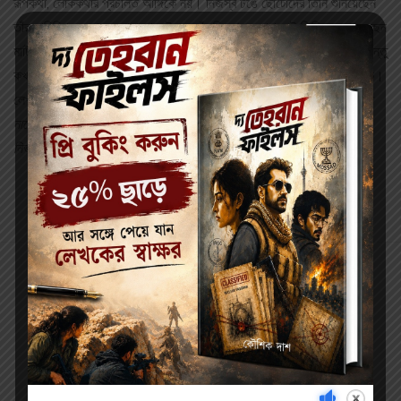
রূপকথা, লোককথার প্রচলিত আঙ্গিকে নয়। নিজস্ব ঢঙে ছোটোদের তিনি শুনিয়েছেন
তাঁর কাহিনি। স্বপ্নের কল্পনালোকেই শুধু তাঁর বিচরণ নয়, প্রায়শই তিনি নেমে এসেছেন
মাটির পৃথিবীতে। সচেতনভাবেই তাঁর গল্প ছোটোদের মনে জাগাতে চায় শুভবোধ। কিন্তু
কখনোই তা আরোপিত বলে মনে হয় না। ভাষার জাদুতে সঙ্গী করে নেন খুদে পাঠককে।
লেখকের শ্রেষ্ঠ দশটি উপন‌্যাস-এ রইল
আমার নাম টায়রা
,
হুপ্পোকে নিয়ে গপ্পো
,
মিতুল
নামে পুতুলটি
,
খুদে যাযাবর ইসতাসি
,
বন-সবুজের দ্বীপে
,
পিরামিডের দেশে
,
মা এক
নির্ভীক সৈনিক
,
নাচ রে ঘোড়া নাচ
,
ভালোবাসার ছোট্ট হরিণ
এবং
আয় বৃষ্টি রিমঝিম
।
Related products