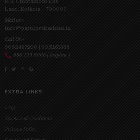
8/3, Chintamoni Das
Lane,
Kolkata – 700009
Mail us:-
info@parulprakashani.in
Call Us:-
9062487200
|
9051161388
833 499 6065
[ helpline ]
EXTRA LINKS
FAQ
Terms and Conditions
Privacy Policy