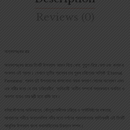
Reviews (0)
অন্নদাশঙ্কর রায়
অন্নদাশঙ্কর রায়ের তিনটি উপন্যাস
আগুন
নিয়ে খেলা
,
পুতুল নিয়ে খেলা
এবং
কন্যা
-র
সংকলন এই গ্রন্থ। যেখানে তৃতীয় গ্রন্থের চার পুরুষ চরিত্রের অন্বিষ্ট ‘Eternal
Feminine’, প্রথম দুই উপন্যাসের কাসানোভা নায়ক কল্যাণ সোমের অন্বেষণ এমন
এক নারীর জন্য যে তার ‘চরিত্রহীন’, ‘ব্যভিচারী’ অতীত সম্পর্কে সম্যকভাবে অবহিত ও
অবগত হয়েও তার স্ত্রী হতে রাজি হবে।
বর্ণনাকৌশলের অভিনবত্বে, কৌতূহলোদ্দীপক চরিত্র ও প্লটনির্মাণের দক্ষতায়,
আখ্যানের গভীরে অন্তঃসলিলা নদীর মতো দর্শনের প্রবহমানতায় ব্যতিক্রমী এই তিনটি
আধুনিক উপন্যাস বাংলা কথাসাহিত্যের চিরন্তন সম্পদ।