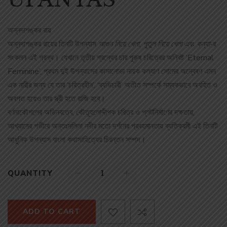
অন্নদাশঙ্কর রায়
অন্নদাশঙ্কর রায়ের তিনটি উপন্যাস
আগুন
নিয়ে খেলা
,
পুতুল নিয়ে খেলা
এবং
কন্যা
-র
সংকলন এই গ্রন্থ। যেখানে তৃতীয় গ্রন্থের চার পুরুষ চরিত্রের অন্বিষ্ট ‘Eternal
Feminine’, প্রথম দুই উপন্যাসের কাসানোভা নায়ক কল্যাণ সোমের অন্বেষণ এমন
এক নারীর জন্য যে তার ‘চরিত্রহীন’, ‘ব্যভিচারী’ অতীত সম্পর্কে সম্যকভাবে অবহিত ও
অবগত হয়েও তার স্ত্রী হতে রাজি হবে।
বর্ণনাকৌশলের অভিনবত্বে, কৌতূহলোদ্দীপক চরিত্র ও প্লটনির্মাণের দক্ষতায়,
আখ্যানের গভীরে অন্তঃসলিলা নদীর মতো দর্শনের প্রবহমানতায় ব্যতিক্রমী এই তিনটি
আধুনিক উপন্যাস বাংলা কথাসাহিত্যের চিরন্তন সম্পদ।
QUANTITY
ADD TO CART