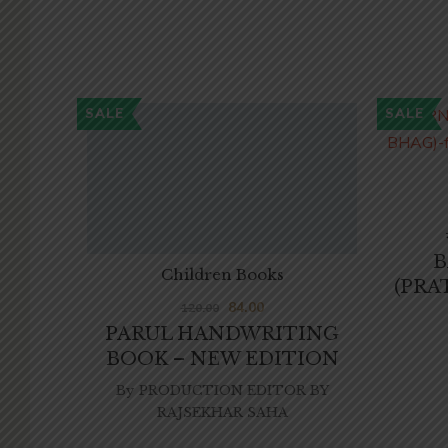
SALE
SALE
B
Children Books
(PRA
84.00
120.00
PARUL HANDWRITING
BOOK – NEW EDITION
By
PRODUCTION EDITOR BY
RAJSEKHAR SAHA