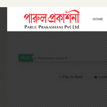
HOME
SALE
Flip to Back
Look