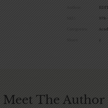
Author:
EDI
SKU:
978-
Categories:
Aca
Share
Meet The Author