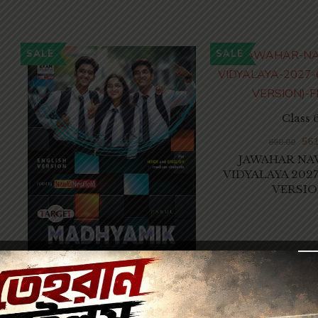
SALE
SALE
Class 
561
660.00
JAWAHAR NA
VIDYALAYA 2027
VERSIO
Class 10
480.00
600.00