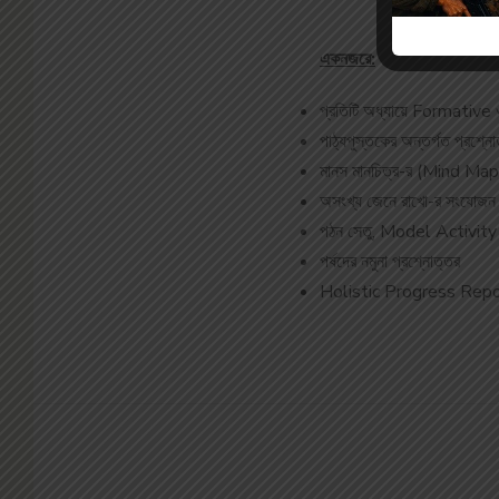
একনজরে:
প্রতিটি অধ্যায়ে Formative
পাঠ্যপুস্তকের অন্তর্গত প্রশ্নো
মানস মানচিত্র-র (Mind Map) ব
অসংখ্য জেনে রাখো-র সংযোজন
পঠন সেতু, Model Activit
পর্ষদের নমুনা প্রশ্নোত্তর
Holistic Progress Report Ca