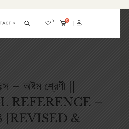
0
0
TACT
্স – অষ্টম শ্রেণী ||
L REFERENCE –
8 [REVISED &