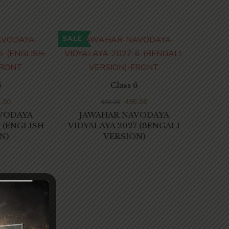
SALE
SALE
6
Class 6
T
.00
495.00
660.00
SANKA
VODAYA
JAWAHAR NAVODAYA
প্রশ্ন
 (ENGLISH
VIDYALAYA 2027 (BENGALI
N)
VERSION)