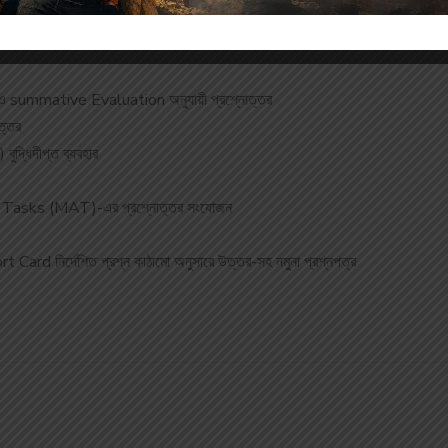
 ও summative Evaluation অনুযায়ী প্রশ্নোত্তর
ত্তর
ুদ্ধিদীপ্ত ব্যবহার
y Tasks (MAT)-এর প্রশ্নোত্তর সংযোজন
rd নির্দেশিত প্রশ্ন কাঠামো অনুসারে উত্তর-সহ নমুনা প্রশ্নপত্র