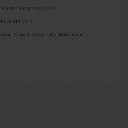
TED BY GOURDAS SAHA
93-83413-72-0
demic
,
Class 8
,
Geography
,
Reference