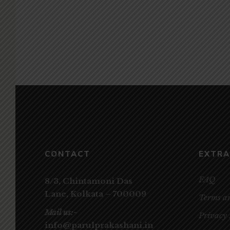
CONTACT
EXTRA
FAQ
8/3, Chintamoni Das
Lane,
Kolkata – 700009
Terms a
Mail us:-
Privacy 
info@parulprakashani.in