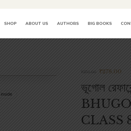
SHOP
ABOUT US
AUTHORS
BIG BOOKS
CON
₹
278.00
₹
370.00
ভূগোল রেফারেন
 inside
BHUGO
CLASS 