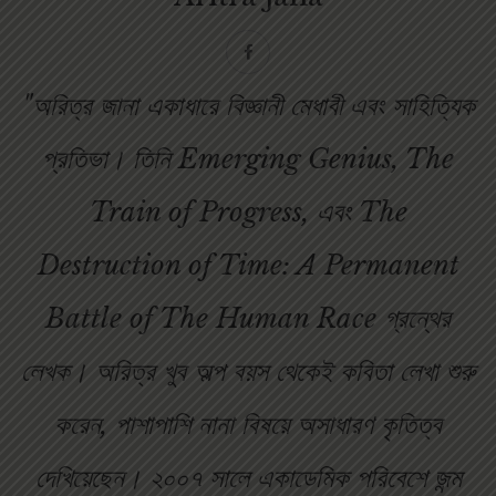
"অরিত্র জানা একাধারে বিজ্ঞানী মেধাবী এবং সাহিত্যিক
প্রতিভা। তিনি Emerging Genius, The
Train of Progress, এবং The
Destruction of Time: A Permanent
Battle of The Human Race গ্রন্থের
লেখক। অরিত্র খুব অল্প বয়স থেকেই কবিতা লেখা শুরু
করেন, পাশাপাশি নানা বিষয়ে অসাধারণ কৃতিত্ব
দেখিয়েছেন। ২০০৭ সালে একাডেমিক পরিবেশে জন্ম