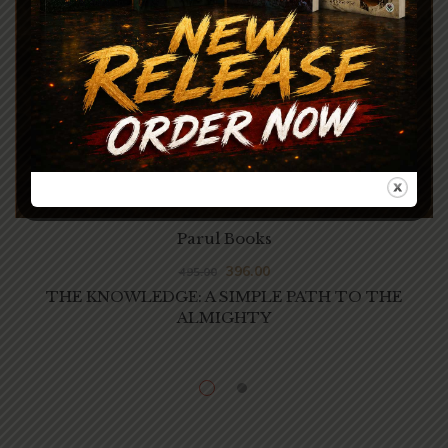
Parul Books
396.00
495.00
THE KNOWLEDGE: A SIMPLE PATH TO THE
ALMIGHTY