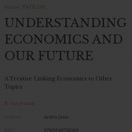
₹
476.00
₹
595.00
UNDERSTANDING
ECONOMICS AND
OUR FUTURE
A Treatise Linking Economics to Other
Topics
Out of stock
Author:
Aritra Jana
SKU:
9789349718166