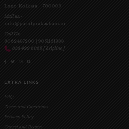
Lane,
Kolkata – 700009
Mail us:-
info@parulprakashani.in
Call Us:-
9062487200
|
9051161388
833 499 6065
[ helpline ]
EXTRA LINKS
FAQ
Terms and Conditions
Privacy Policy
Cancel and Return