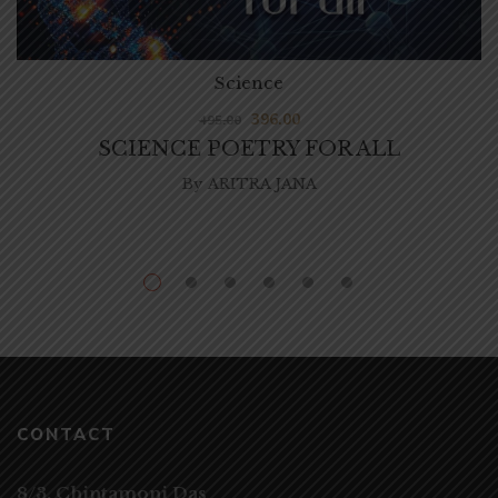
Science
396.00
495.00
SCIENCE POETRY FOR ALL
By
ARITRA JANA
CONTACT
8/3, Chintamoni Das