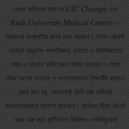
নেওয়া অরিত্রর বাবা-মা UIC Chicago এবং
Rush University Medical Centre-এ
বিজ্ঞানের অগ্রগতির জন্য কাজ করছেন। শৈশব থেকেই
অরিত্র আধুনিক পদার্থবিজ্ঞান, রসায়ন ও জীববিজ্ঞানের
তত্ত্ব ও ধারণার গভীর জ্ঞান অর্জন করেছেন। যেসব
বিষয় অনেক স্নাতক ও স্নাতকোত্তর শিক্ষার্থীর কাছেও
দুরূহ মনে হয়, সেসবকেই তিনি তার কবিতায়
সহজবোধ্যভাবে প্রকাশ করেছেন। অরিত্র স্ট্রিং থিওরি
থেকে শুরু করে হান্টিংটনস ডিজিজ—সবকিছুকেই