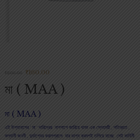
₹
160.00
₹
200.00
মা ( MAA )
মা ( MAA )
এই উপ্যানাসের ‘ মা ‘ দারিদ্রের নাগপাশে জারিয়ে থাকা এক স্নেহময়ী , পতিব্রতা ,
কল্যানী জননী , দুর্ভাগ্যের করালগ্রাসে যার ভাগ্য ক্রমশই তলিয়ে যাচ্ছে সেই কাহিনী