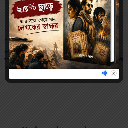
মা ( MAA )
এই উপ্যানাসের ‘ মা ‘ দারিদ্রের নাগপাশে জারিয়ে থাকা এক স্নেহময়ী , পতিব্রতা ,
কল্যানী জননী , দুর্ভাগ্যের করালগ্রাসে যার ভাগ্য ক্রমশই তলিয়ে যাচ্ছে সেই কাহিনী
তুলে ধরা হয়েছে …