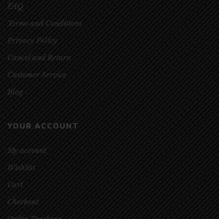
FAQ
Terms and Conditions
Privacy Policy
Cancel and Return
Customer Service
Blog
YOUR ACCOUNT
My account
Wishlist
Cart
Checkout
Order Tracking