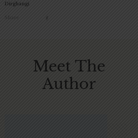
Dirghangi
Share
Meet The
Author