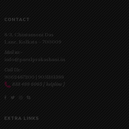
CONTACT
8/3, Chintamoni Das
Lane,
Kolkata – 700009
Mail us:-
info@parulprakashani.in
Call Us:-
9062487200
|
9051161388
833 499 6065
[ helpline ]
EXTRA LINKS