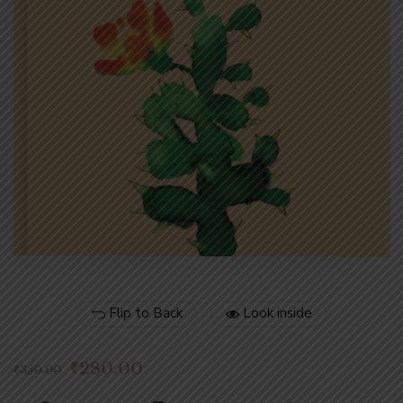
Flip to Back
Look inside
₹
280.00
₹
350.00