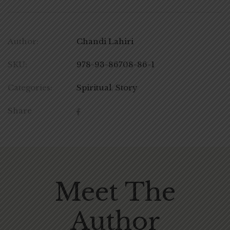
Author:
Chandi Lahiri
SKU:
978-93-86708-86-1
Categories:
Spiritual
,
Story
Share
Meet The
Author