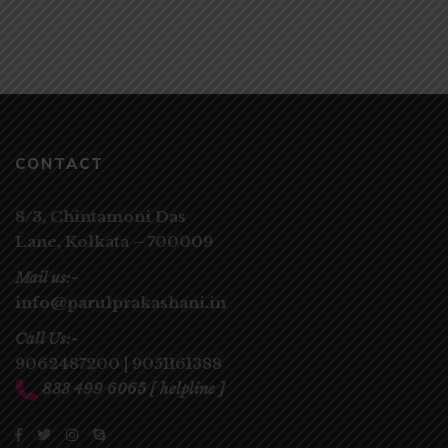
CONTACT
8/3, Chintamoni Das
Lane,
Kolkata – 700009
Mail us:-
info@parulprakashani.in
Call Us:-
9062487200
|
9051161388
833 499 6065
[ helpline ]