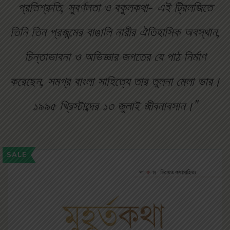
প্রতিশ্রুতি, সুবর্ণলতা ও বকুলকথা- এই ট্রিলজিতে
তিনি তিন প্রজন্মের বাঙালি নারীর ঐতিহাসিক অবস্থান,
চিন্তাভাবনা ও অভিজ্ঞার জগতের যে পাঠ নির্মাণ
করেছেন, সমগ্র বাংলা সাহিত্যে তার তুলনা মেলা ভার।
১৯৯৫ খ্রিস্টাব্দের ১৩ জুলাই জীবনাবসান।"
SALE