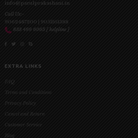
info@parulprakashani.in
Call Us:-
9062487200
|
9051161388
833 499 6065
[ helpline ]
EXTRA LINKS
FAQ
Terms and Conditions
Privacy Policy
Cancel and Return
Customer Service
Blog