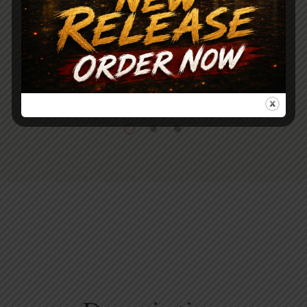
Story
320.00
400.00
মুহূর্তকথা || আশাপূর্ণা দেবী (দ্বিতীয় খণ্ড) || MUHURTA KOTHA ||
ASHAPURNA DEVI (VOL-2)