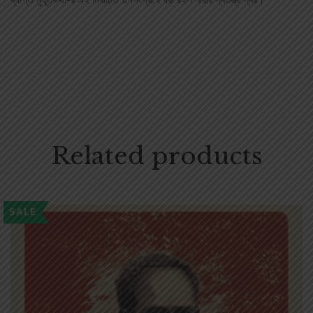
ব্যাপ্ত মুহূর্তকথা-র এই নির্বাচিত গল্পসংগ্রহে ধরা রইল নারীর স্বতন্ত্র স্বর।
Related products
SALE