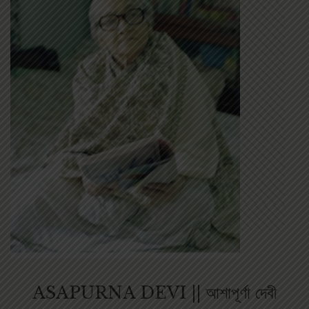
ASAPURNA DEVI || আশাপূর্ণা দেবী