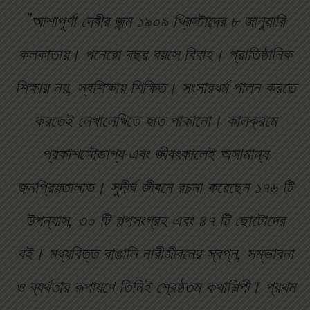
"আশাপূর্ণা দেবীর জন্ম ১৯০৯ খ্রিস্টাব্দের ৮ জানুয়ারি
কলকাতায়। পনেরো বছর বয়সে বিবাহ। প্রাতিষ্ঠানিক
শিক্ষায় নয়, স্বশিক্ষায় শিক্ষিত। সংসারধর্ম পালন করতে
করতেই লেখালেখিতে হাত পাকানো। কালক্রমে
প্রকাশসৌভাগ্য এবং জীবৎকালেই অসামান্য
জনপ্রিয়তালাভ। সুদীর্ঘ জীবনে রচনা করেছেন ১৭৬ টি
উপন্যাস, ৩০ টি গল্পসংগ্রহ এবং ৪৭ টি ছোটোদের
বই। মধ্যবিত্ত বাঙালি নারীজীবনের স্বপ্ন, সম্ভাবনা
ও ব্যর্থতার রূপায়ণে তিনিই শ্রেষ্ঠতম কথাশিল্পী। প্রথম