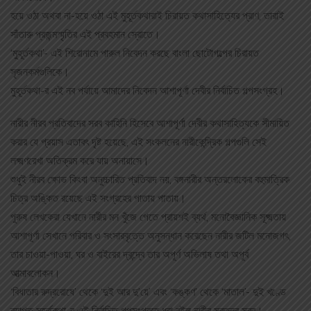
হয়ে ওঠা অথবা না-হয়ে ওঠা এই মুহূর্তকথারাই চিরায়ত কথাসাহিত্যের প্রাণ, তারাই
সাঁতারু প্রজন্মস্মৃতির এই প্রবহমান স্রোতে।
‘মুহূর্তকথা’- এই শিরোনামে পারুল নিবেদন করছে বাংলা ছোটোগল্পের চিরায়ত
সৃজনকর্মগুলিকে।
মুহূর্তকথা-র এই নব পর্যায়ে আমাদের নিবেদন আশাপূর্ণা দেবীর নির্বাচিত গল্পসংগ্রহ।
নারীর নীরব প্রতিবাদের সরব কাহিনি হিসেবে আশাপূর্ণা দেবীর কথাসাহিত্যকে সীমায়িত
করার যে প্রয়াস এতাবৎ দৃষ্ট হয়েছে, এই সংকলনের নারীকেন্দ্রিক গল্পগুলি সেই
লক্ষ্মণরেখা অতিক্রম করে যায় অনায়াসে।
শুধুই নীরব ক্ষোভ কিংবা অনুচ্চারিত প্রতিবাদ নয়, বঙ্গনারীর অন্তরলোকের বহুমাত্রিক
চিত্র অঙ্কিত রয়েছে এই সংগ্রহের পাতায় পাতায়।
পুরুষ লেখকেরা যেখানে নারীর মন খুঁজে পেতে প্রায়শই ব্যর্থ, মনোবৈজ্ঞানিক সূক্ষ্মতায়
আশাপূর্ণা সেখানে পরিবার ও সংসারবৃত্তে অনুসন্ধান করেছেন নারীর জটিল মনোজগৎ,
তার চাওয়া-পাওয়া, ঘর ও বাইরের দ্বন্দ্বে তার অপূর্ণ অভিলাষ তথা অপূর্ব
আত্মাবলোকন।
‘বিধাতার রুদ্ররোষে’ থেকে ‘দুই আর দু’য়ে’ এবং ‘কঙ্কণ’ থেকে ‘মাতাল’- দুই খণ্ডে