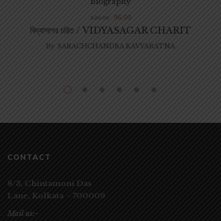
Biography
96.00
120.00
বিদ্যাসাগর চরিত / VIDYASAGAR CHARIT
By
SARACHCHANDRA KAVYARATNA
CONTACT
8/3, Chintamoni Das
Lane,
Kolkata – 700009
Mail us:-